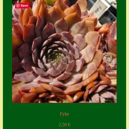
Save
Fyke
2,50
€