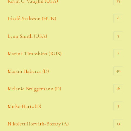
35
Kevin C. Vaughn (USA)
0
László Szakszon (HUN)
5
Lynn Smith (USA)
2
Marina Timoshina (RUS)
40
Martin Haberer (D)
16
Melanie Brüggemann (D)
5
Mirko Hartz (D)
13
Nikolett Horváth-Bozzay (A)