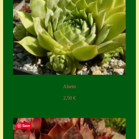
Alsem
2,50
€
Save