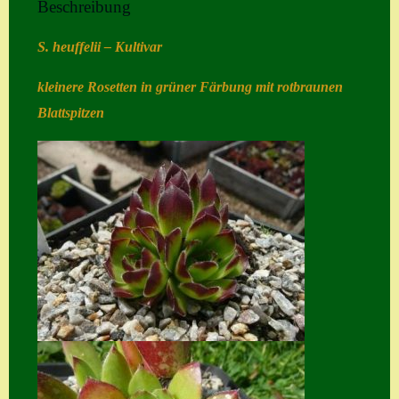
Beschreibung
Home
S. heuffelii – Kultivar
Hostas
kleinere Rosetten in grüner Färbung mit rotbraunen
Impressum
Blattspitzen
Kasse
Kontakt
Mein Konto
Naturformen
S. x nixonii
Semps die ich
suche
Semps von A – Z
Shop