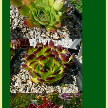
Suche
Sue Thomas
Translator
Versand
Versand von
Semps
Warenkorb
Warenkorb
Widerrufsbelehru
ng
Zahlung
Zahlungs- &
Versandinfos