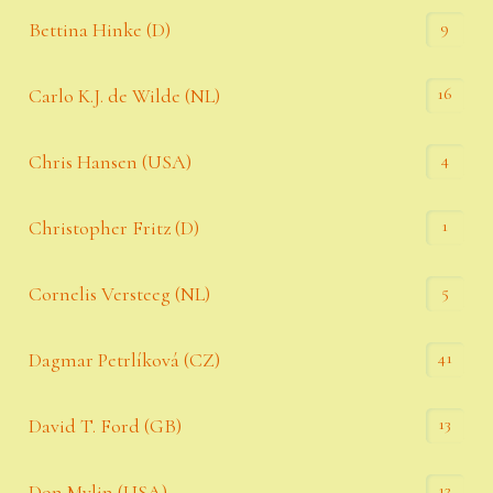
9
Bettina Hinke (D)
16
Carlo K.J. de Wilde (NL)
4
Chris Hansen (USA)
1
Christopher Fritz (D)
5
Cornelis Versteeg (NL)
41
Dagmar Petrlíková (CZ)
13
David T. Ford (GB)
12
Don Mylin (USA)