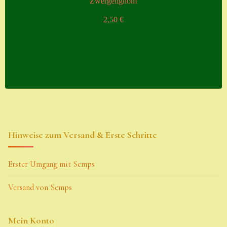
Zwergengnom
2,50
€
Hinweise zum Versand & Erste Schritte
Erster Umgang mit Semps
Versand von Semps
Mein Konto