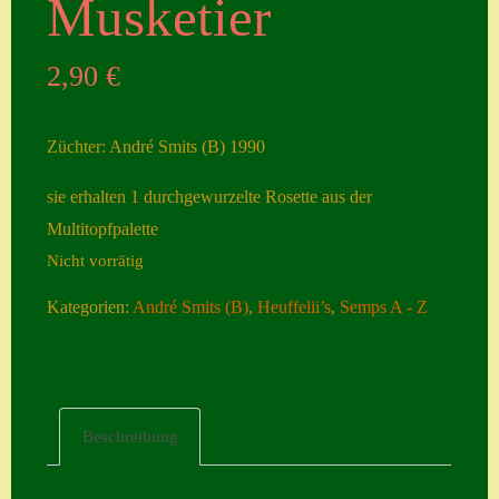
Musketier
Seiten
2,90
€
Account
Allgemeine
Züchter: André Smits (B) 1990
Geschäftsbedingu
ngen
sie erhalten 1 durchgewurzelte Rosette aus der
Multitopfpalette
Comeback &
Nicht vorrätig
Neuheiten
Datenschutzerklä
Kategorien:
André Smits (B)
,
Heuffelii’s
,
Semps A - Z
rung
Erster Umgang
mit Semps
Beschreibung
Gästebuch
Heuffelii’s