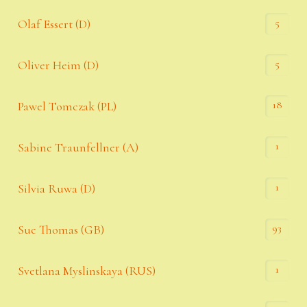
5
Olaf Essert (D)
5
Oliver Heim (D)
18
Pawel Tomczak (PL)
1
Sabine Traunfellner (A)
1
Silvia Ruwa (D)
93
Sue Thomas (GB)
1
Svetlana Myslinskaya (RUS)