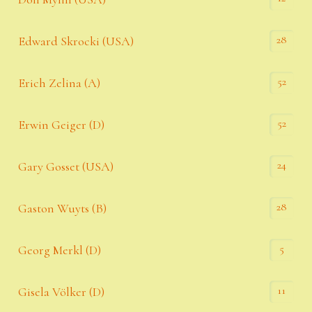
28
Edward Skrocki (USA)
52
Erich Zelina (A)
52
Erwin Geiger (D)
24
Gary Gosset (USA)
28
Gaston Wuyts (B)
5
Georg Merkl (D)
11
Gisela Völker (D)