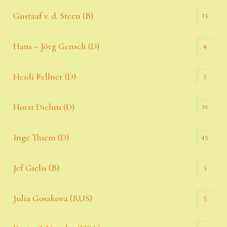
13
Gustaaf v. d. Steen (B)
4
Hans – Jörg Gensch (D)
3
Heidi Fellner (D)
12
Horst Diehm (D)
45
Inge Thiem (D)
5
Jef Gielis (B)
5
Julia Gosakova (RUS)