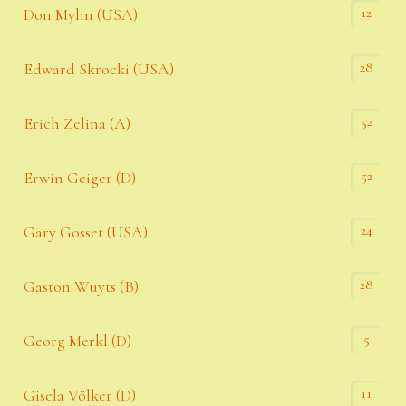
12
Don Mylin (USA)
28
Edward Skrocki (USA)
52
Erich Zelina (A)
52
Erwin Geiger (D)
24
Gary Gosset (USA)
28
Gaston Wuyts (B)
5
Georg Merkl (D)
11
Gisela Völker (D)