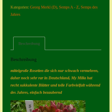
Semps
Kategorien:
Georg Merkl (D)
,
Semps A - Z
,
Semps des
Home
des
Jahres
Hostas
Jahres
2024
Impressum
Menge
Kasse
Beschreibung
Kontakt
Mein Konto
Beschreibung
Naturformen
mittelgroße Rosetten die sich nur schwach vermehren,
S. x nixonii
daher noch sehr rar in Deutschland, My Milia hat
Semps die ich
recht sukkulente Blätter und tolle Farbvielfalt während
suche
des Jahres, einfach bezaubernd
Semps von A – Z
Shop