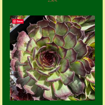
2,50
€
Save