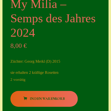
My Milia –
Seiten
Semps des Jahres
Account
Allgemeine
2024
Geschäftsbedingu
ngen
8,00
€
Comeback &
Neuheiten
Züchter: Georg Merkl (D) 2015
Datenschutzerklä
sie erhalten 2 kräftige Rosetten
rung
2 vorrätig
Erster Umgang
mit Semps
My
IN DEN WARENKORB
Gästebuch
Milia
-
Heuffelii’s