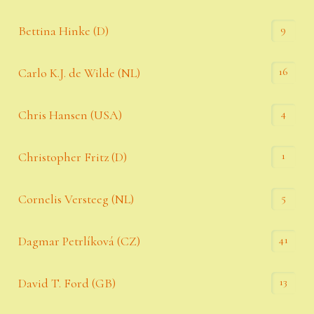
9
Bettina Hinke (D)
16
Carlo K.J. de Wilde (NL)
4
Chris Hansen (USA)
1
Christopher Fritz (D)
5
Cornelis Versteeg (NL)
41
Dagmar Petrlíková (CZ)
13
David T. Ford (GB)