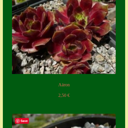
Aäron
2,50
€
Save