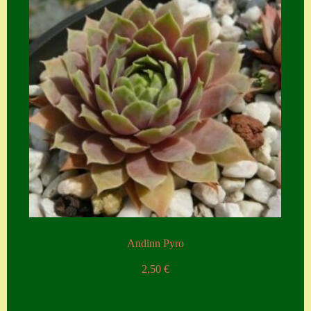
Andinn Pyro
2,50
€