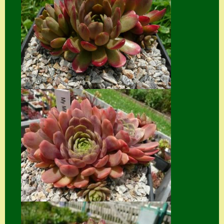
Suche
Sue Thomas
Translator
Versand
Versand von
Semps
Warenkorb
Warenkorb
Widerrufsbelehru
ng
Zahlung
Zahlungs- &
Versandinfos