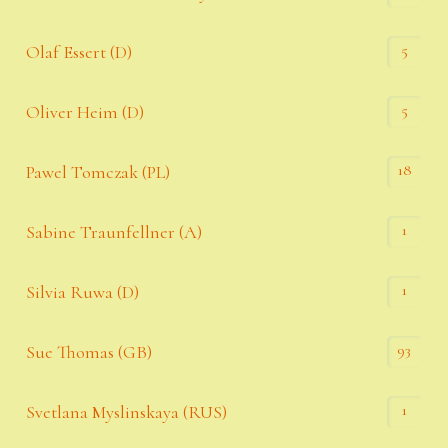
5
Olaf Essert (D)
5
Oliver Heim (D)
18
Pawel Tomczak (PL)
1
Sabine Traunfellner (A)
1
Silvia Ruwa (D)
93
Sue Thomas (GB)
1
Svetlana Myslinskaya (RUS)