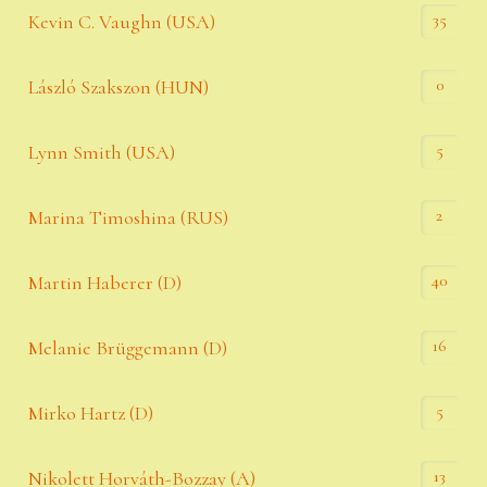
35
Kevin C. Vaughn (USA)
0
László Szakszon (HUN)
5
Lynn Smith (USA)
2
Marina Timoshina (RUS)
40
Martin Haberer (D)
16
Melanie Brüggemann (D)
5
Mirko Hartz (D)
13
Nikolett Horváth-Bozzay (A)