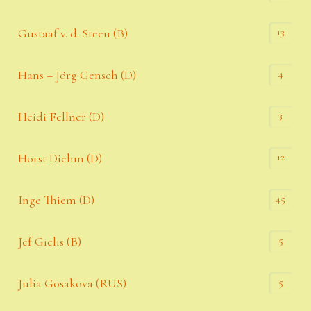
13
Gustaaf v. d. Steen (B)
4
Hans – Jörg Gensch (D)
3
Heidi Fellner (D)
12
Horst Diehm (D)
45
Inge Thiem (D)
5
Jef Gielis (B)
5
Julia Gosakova (RUS)