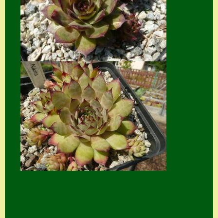
Suche
Sue Thomas
Translator
Versand
Versand von
Semps
Warenkorb
Warenkorb
Widerrufsbelehru
ng
Zahlung
Zahlungs- &
Versandinfos