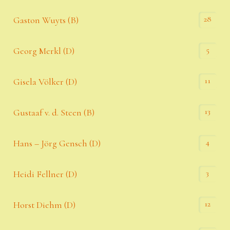
28
Gaston Wuyts (B)
5
Georg Merkl (D)
11
Gisela Völker (D)
13
Gustaaf v. d. Steen (B)
4
Hans – Jörg Gensch (D)
3
Heidi Fellner (D)
12
Horst Diehm (D)