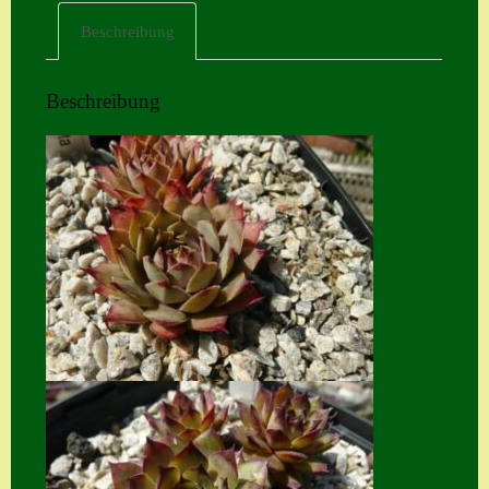
Beschreibung
Home
Hostas
Beschreibung
Impressum
Kasse
Kontakt
Mein Konto
Naturformen
S. x nixonii
Semps die ich
suche
Semps von A – Z
Shop