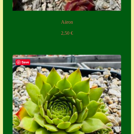
Aäron
2,50
€
Save