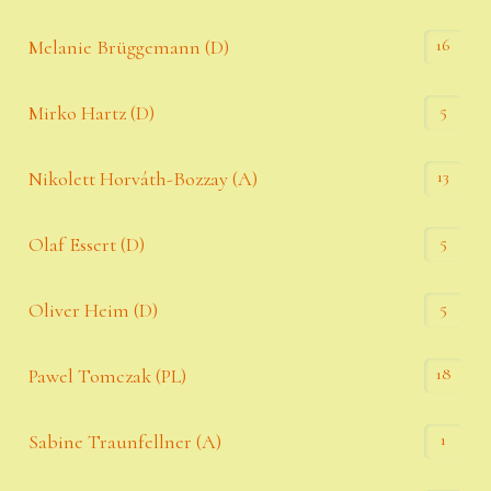
16
Melanie Brüggemann (D)
5
Mirko Hartz (D)
13
Nikolett Horváth-Bozzay (A)
5
Olaf Essert (D)
5
Oliver Heim (D)
18
Pawel Tomczak (PL)
1
Sabine Traunfellner (A)