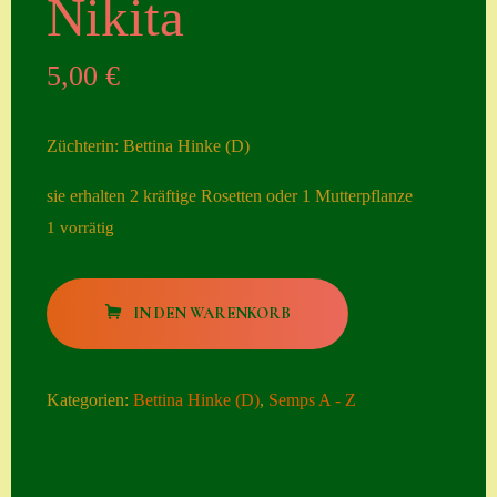
Nikita
Seiten
5,00
€
Account
Allgemeine
Züchterin: Bettina Hinke (D)
Geschäftsbedingu
ngen
sie erhalten 2 kräftige Rosetten oder 1 Mutterpflanze
1 vorrätig
Comeback &
Neuheiten
Nikita
Datenschutzerklä
IN DEN WARENKORB
Menge
rung
Erster Umgang
Kategorien:
Bettina Hinke (D)
,
Semps A - Z
mit Semps
Gästebuch
Heuffelii’s