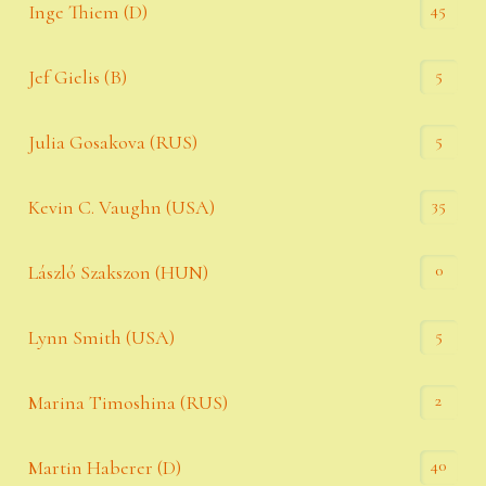
45
Inge Thiem (D)
5
Jef Gielis (B)
5
Julia Gosakova (RUS)
35
Kevin C. Vaughn (USA)
0
László Szakszon (HUN)
5
Lynn Smith (USA)
2
Marina Timoshina (RUS)
40
Martin Haberer (D)