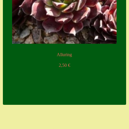
Alluring
2,50
€