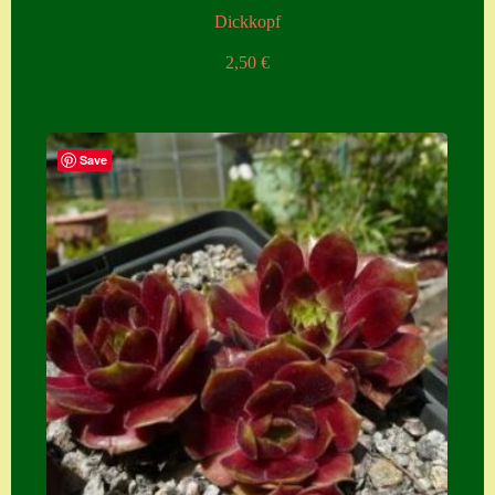
Dickkopf
2,50
€
Save