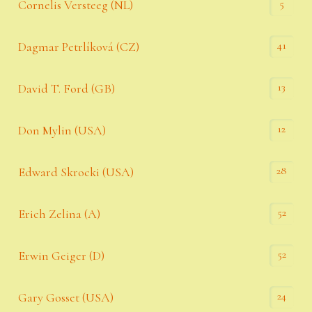
5
Cornelis Versteeg (NL)
41
Dagmar Petrlíková (CZ)
13
David T. Ford (GB)
12
Don Mylin (USA)
28
Edward Skrocki (USA)
52
Erich Zelina (A)
52
Erwin Geiger (D)
24
Gary Gosset (USA)