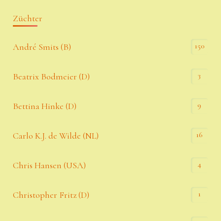
Züchter
150
André Smits (B)
3
Beatrix Bodmeier (D)
9
Bettina Hinke (D)
16
Carlo K.J. de Wilde (NL)
4
Chris Hansen (USA)
1
Christopher Fritz (D)