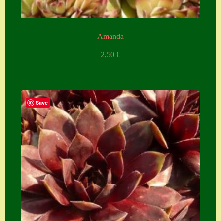
Amanda
2,50
€
Save