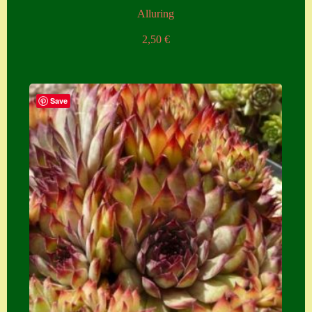
Alluring
2,50
€
Save