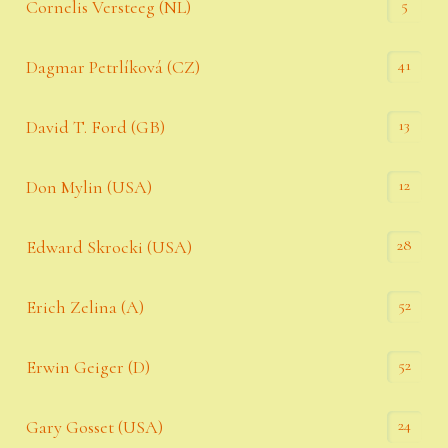
5
Cornelis Versteeg (NL)
41
Dagmar Petrlíková (CZ)
13
David T. Ford (GB)
12
Don Mylin (USA)
28
Edward Skrocki (USA)
52
Erich Zelina (A)
52
Erwin Geiger (D)
24
Gary Gosset (USA)