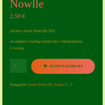
Nowlle
Seiten
2,50
€
Account
Allgemeine
Züchter: André Smits (B) 2011
Geschäftsbedingu
ngen
sie erhalten 2 kräftige Kindl oder 1 Mutterpflanze
2 vorrätig
Comeback &
Neuheiten
Nowlle
Datenschutzerklä
IN DEN WARENKORB
Menge
rung
Erster Umgang
Kategorien:
André Smits (B)
,
Semps A - Z
mit Semps
Gästebuch
Heuffelii’s