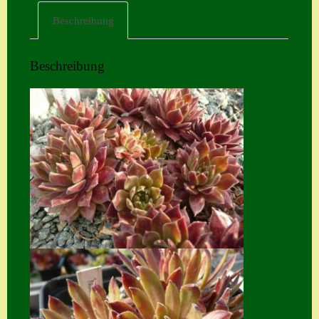
Beschreibung
Home
Hostas
Beschreibung
Impressum
Kasse
Kontakt
Mein Konto
Naturformen
S. x nixonii
Semps die ich
suche
Semps von A – Z
Shop