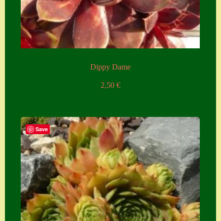
Dippy Dame
2,50
€
Save