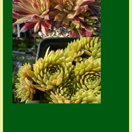
Suche
Sue Thomas
Translator
Versand
Versand von
Semps
Warenkorb
Warenkorb
Widerrufsbelehru
ng
Zahlung
Zahlungs- &
Versandinfos