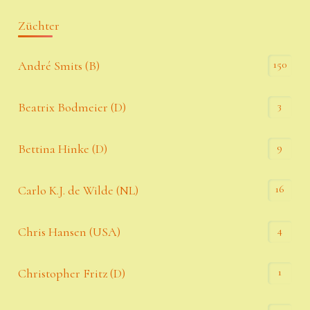
Züchter
150
André Smits (B)
3
Beatrix Bodmeier (D)
9
Bettina Hinke (D)
16
Carlo K.J. de Wilde (NL)
4
Chris Hansen (USA)
1
Christopher Fritz (D)