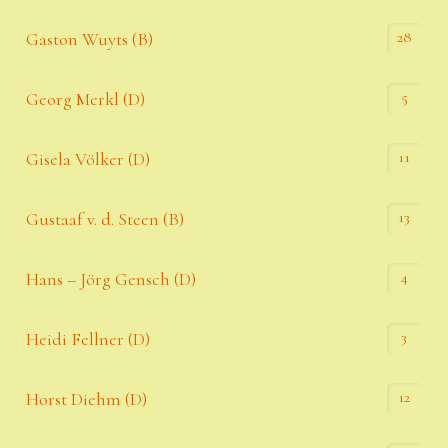
28
Gaston Wuyts (B)
5
Georg Merkl (D)
11
Gisela Völker (D)
13
Gustaaf v. d. Steen (B)
4
Hans – Jörg Gensch (D)
3
Heidi Fellner (D)
12
Horst Diehm (D)