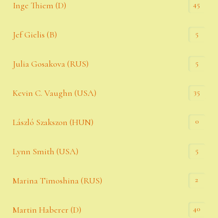
45
Inge Thiem (D)
5
Jef Gielis (B)
5
Julia Gosakova (RUS)
35
Kevin C. Vaughn (USA)
0
László Szakszon (HUN)
5
Lynn Smith (USA)
2
Marina Timoshina (RUS)
40
Martin Haberer (D)