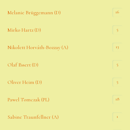
16
Melanie Brüggemann (D)
5
Mirko Hartz (D)
13
Nikolett Horváth-Bozzay (A)
5
Olaf Essert (D)
5
Oliver Heim (D)
18
Pawel Tomczak (PL)
1
Sabine Traunfellner (A)