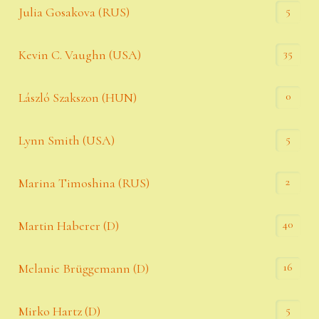
5
Julia Gosakova (RUS)
35
Kevin C. Vaughn (USA)
0
László Szakszon (HUN)
5
Lynn Smith (USA)
2
Marina Timoshina (RUS)
40
Martin Haberer (D)
16
Melanie Brüggemann (D)
5
Mirko Hartz (D)