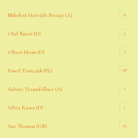
13
Nikolett Horváth-Bozzay (A)
5
Olaf Essert (D)
5
Oliver Heim (D)
18
Pawel Tomczak (PL)
1
Sabine Traunfellner (A)
1
Silvia Ruwa (D)
93
Sue Thomas (GB)