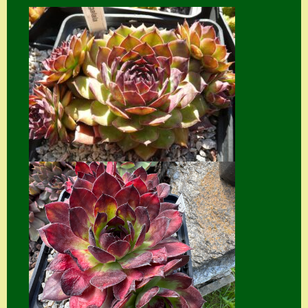
Home
Hostas
Impressum
Kasse
Kontakt
Mein Konto
Naturformen
S. x nixonii
Semps die ich
suche
Semps von A – Z
Shop