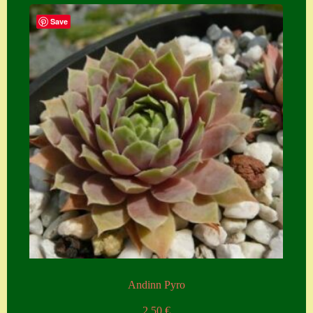
Save
Andinn Pyro
2,50
€