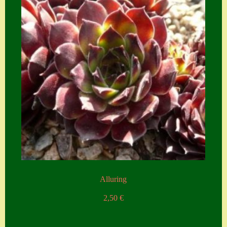
Zubehör
Zubehör
Alluring
2,50
€