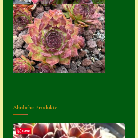
Suche
Sue Thomas
Translator
Versand
Versand von
Semps
Warenkorb
Warenkorb
Widerrufsbelehru
ng
Ähnliche Produkte
Zahlung
Zahlungs- &
Save
Versandinfos