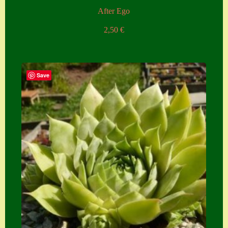
After Ego
2,50
€
Save