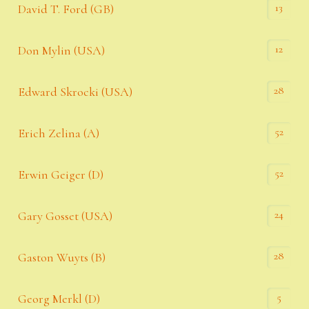
13
David T. Ford (GB)
12
Don Mylin (USA)
28
Edward Skrocki (USA)
52
Erich Zelina (A)
52
Erwin Geiger (D)
24
Gary Gosset (USA)
28
Gaston Wuyts (B)
5
Georg Merkl (D)