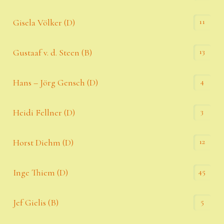
11
Gisela Völker (D)
13
Gustaaf v. d. Steen (B)
4
Hans – Jörg Gensch (D)
3
Heidi Fellner (D)
12
Horst Diehm (D)
45
Inge Thiem (D)
5
Jef Gielis (B)