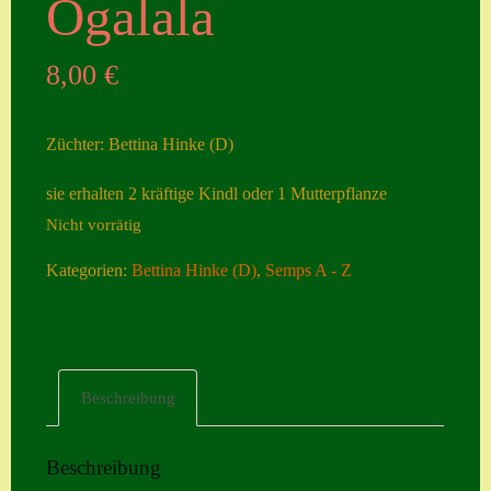
Ogalala
Seiten
8,00
€
Account
Allgemeine
Züchter: Bettina Hinke (D)
Geschäftsbedingu
ngen
sie erhalten 2 kräftige Kindl oder 1 Mutterpflanze
Nicht vorrätig
Comeback &
Neuheiten
Kategorien:
Bettina Hinke (D)
,
Semps A - Z
Datenschutzerklä
rung
Erster Umgang
Beschreibung
mit Semps
Gästebuch
Beschreibung
Heuffelii’s