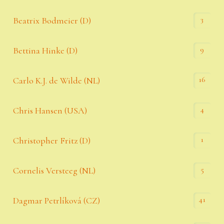
3
Beatrix Bodmeier (D)
9
Bettina Hinke (D)
16
Carlo K.J. de Wilde (NL)
4
Chris Hansen (USA)
1
Christopher Fritz (D)
5
Cornelis Versteeg (NL)
41
Dagmar Petrlíková (CZ)