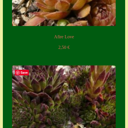
Zubehör
Zubehör
Afire Love
2,50
€
Save