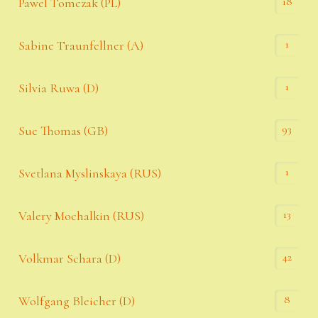
18
Pawel Tomczak (PL)
1
Sabine Traunfellner (A)
1
Silvia Ruwa (D)
93
Sue Thomas (GB)
1
Svetlana Myslinskaya (RUS)
13
Valery Mochalkin (RUS)
42
Volkmar Schara (D)
8
Wolfgang Bleicher (D)