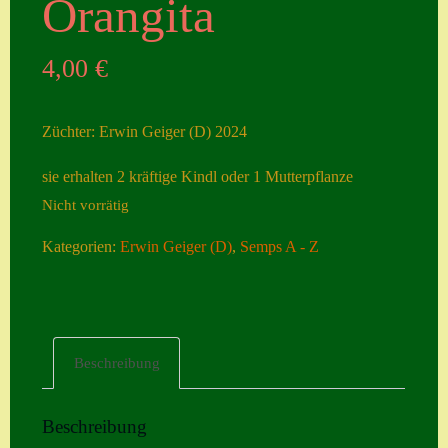
Orangita
Seiten
4,00
€
Account
Allgemeine
Züchter: Erwin Geiger (D) 2024
Geschäftsbedingu
ngen
sie erhalten 2 kräftige Kindl oder 1 Mutterpflanze
Nicht vorrätig
Comeback &
Neuheiten
Kategorien:
Erwin Geiger (D)
,
Semps A - Z
Datenschutzerklä
rung
Erster Umgang
Beschreibung
mit Semps
Gästebuch
Beschreibung
Heuffelii’s