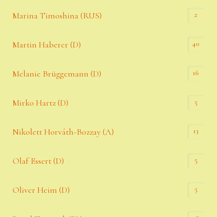
2
Marina Timoshina (RUS)
40
Martin Haberer (D)
16
Melanie Brüggemann (D)
5
Mirko Hartz (D)
13
Nikolett Horváth-Bozzay (A)
5
Olaf Essert (D)
5
Oliver Heim (D)