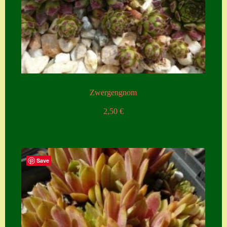
Zwergengnom
2,50
€
Save