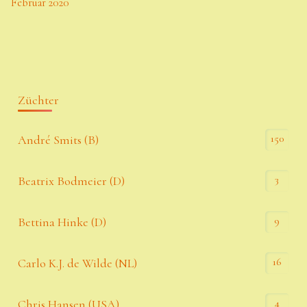
Februar 2020
Züchter
150
André Smits (B)
3
Beatrix Bodmeier (D)
9
Bettina Hinke (D)
16
Carlo K.J. de Wilde (NL)
4
Chris Hansen (USA)