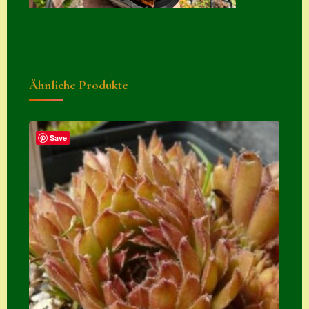
Suche
Sue Thomas
Translator
Ähnliche Produkte
Versand
Versand von
Semps
Save
Warenkorb
Warenkorb
Widerrufsbelehru
ng
Zahlung
Zahlungs- &
Versandinfos