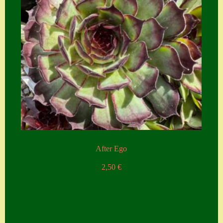
After Ego
2,50
€