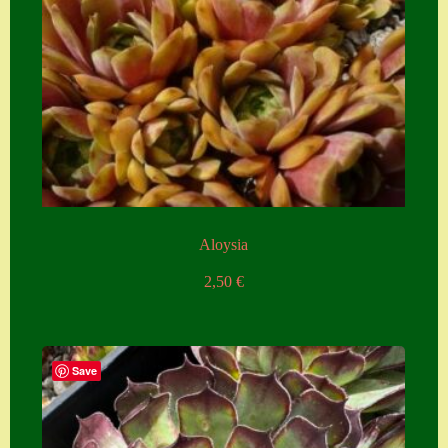
Aloysia
2,50
€
Save