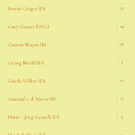
52
Erwin Geiger (D)
24
Gary Gosset (USA)
28
Gaston Wuyts (B)
5
Georg Merkl (D)
11
Gisela Völker (D)
13
Gustaaf v. d. Steen (B)
4
Hans – Jörg Gensch (D)
3