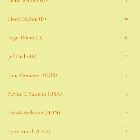
Heidi Fellner (D)
12
Horst Diehm (D)
45
Inge Thiem (D)
5
Jef Gielis (B)
5
Julia Gosakova (RUS)
35
Kevin C. Vaughn (USA)
0
László Szakszon (HUN)
5
Lynn Smith (USA)