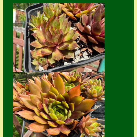
Home
Hostas
Impressum
Kasse
Kontakt
Mein Konto
Naturformen
S. x nixonii
Semps die ich
suche
Semps von A – Z
Shop