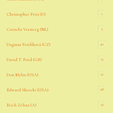
1
Christopher Fritz (D)
5
Cornelis Versteeg (NL)
41
Dagmar Petrlíková (CZ)
13
David T. Ford (GB)
12
Don Mylin (USA)
28
Edward Skrocki (USA)
52
Erich Zelina (A)