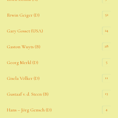
52
Erwin Geiger (D)
24
Gary Gosset (USA)
28
Gaston Wuyts (B)
5
Georg Merkl (D)
11
Gisela Völker (D)
13
Gustaaf v. d. Steen (B)
4
Hans – Jörg Gensch (D)