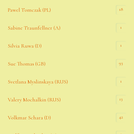
18
Pawel Tomczak (PL)
1
Sabine Traunfellner (A)
1
Silvia Ruwa (D)
93
Sue Thomas (GB)
1
Svetlana Myslinskaya (RUS)
13
Valery Mochalkin (RUS)
42
Volkmar Schara (D)