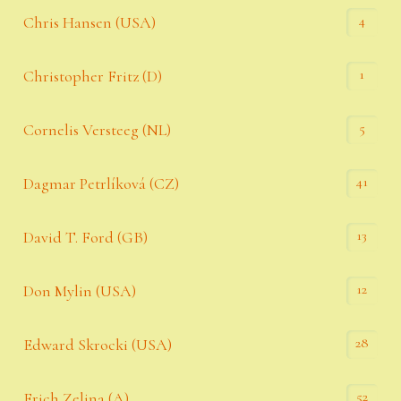
4
Chris Hansen (USA)
1
Christopher Fritz (D)
5
Cornelis Versteeg (NL)
41
Dagmar Petrlíková (CZ)
13
David T. Ford (GB)
12
Don Mylin (USA)
28
Edward Skrocki (USA)
52
Erich Zelina (A)