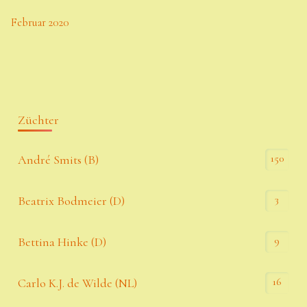
Februar 2020
Züchter
150
André Smits (B)
3
Beatrix Bodmeier (D)
9
Bettina Hinke (D)
16
Carlo K.J. de Wilde (NL)