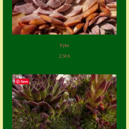
Zubehör
Zubehör
Fyke
2,50
€
Save