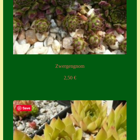
Zwergengnom
2,50
€
Save