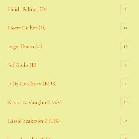
3
Heidi Fellner (D)
12
Horst Diehm (D)
45
Inge Thiem (D)
5
Jef Gielis (B)
5
Julia Gosakova (RUS)
35
Kevin C. Vaughn (USA)
0
László Szakszon (HUN)
5