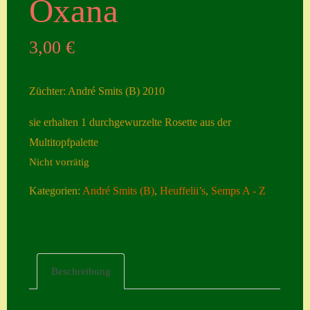
Oxana
Seiten
3,00
€
Account
Allgemeine
Züchter: André Smits (B) 2010
Geschäftsbedingu
ngen
sie erhalten 1 durchgewurzelte Rosette aus der
Multitopfpalette
Comeback &
Nicht vorrätig
Neuheiten
Datenschutzerklä
Kategorien:
André Smits (B)
,
Heuffelii’s
,
Semps A - Z
rung
Erster Umgang
mit Semps
Beschreibung
Gästebuch
Heuffelii’s