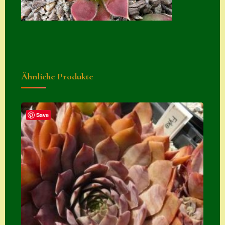
Suche
Sue Thomas
Translator
Versand
Ähnliche Produkte
Versand von
Semps
Save
Warenkorb
Warenkorb
Widerrufsbelehru
ng
Zahlung
Zahlungs- &
Versandinfos