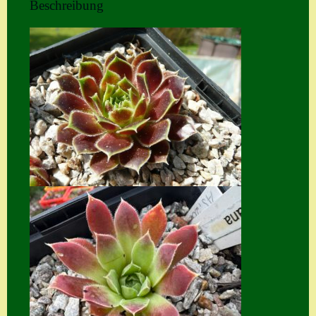
Beschreibung
Home
Hostas
Impressum
Kasse
Kontakt
Mein Konto
Naturformen
S. x nixonii
Semps die ich
suche
Semps von A – Z
Shop