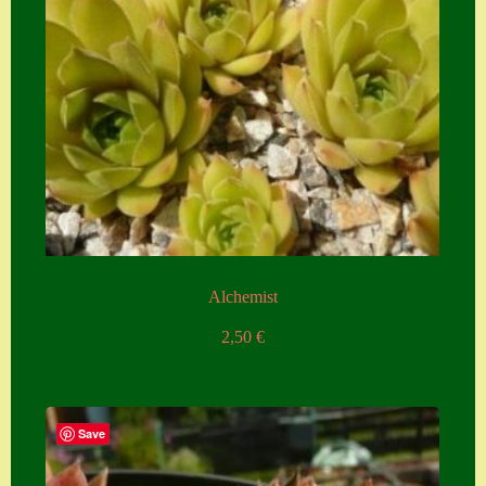
Alchemist
2,50
€
Save