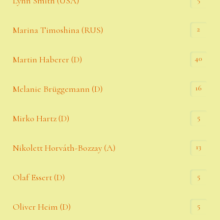
Lynn Smith (USA)
2
Marina Timoshina (RUS)
40
Martin Haberer (D)
16
Melanie Brüggemann (D)
5
Mirko Hartz (D)
13
Nikolett Horváth-Bozzay (A)
5
Olaf Essert (D)
5
Oliver Heim (D)