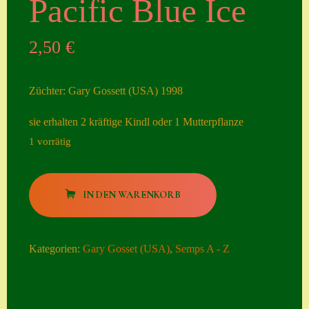
Pacific Blue Ice
Seiten
2,50
€
Account
Allgemeine
Züchter: Gary Gossett (USA) 1998
Geschäftsbedingu
ngen
sie erhalten 2 kräftige Kindl oder 1 Mutterpflanze
1 vorrätig
Comeback &
Neuheiten
Pacific
Datenschutzerklä
IN DEN WARENKORB
Blue
rung
Ice
Erster Umgang
Menge
Kategorien:
Gary Gosset (USA)
,
Semps A - Z
mit Semps
Gästebuch
Heuffelii’s