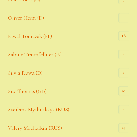
5
Oliver Heim (D)
18
Pawel Tomczak (PL)
1
Sabine Traunfellner (A)
1
Silvia Ruwa (D)
93
Sue Thomas (GB)
1
Svetlana Myslinskaya (RUS)
13
Valery Mochalkin (RUS)