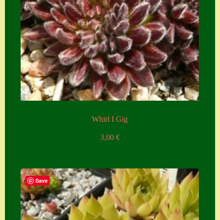
Zubehör
Zubehör
Whirl I Gig
3,00
€
Save