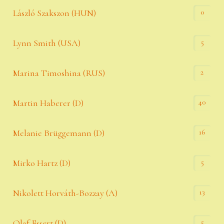
0
László Szakszon (HUN)
5
Lynn Smith (USA)
2
Marina Timoshina (RUS)
40
Martin Haberer (D)
16
Melanie Brüggemann (D)
5
Mirko Hartz (D)
13
Nikolett Horváth-Bozzay (A)
5
Olaf Essert (D)