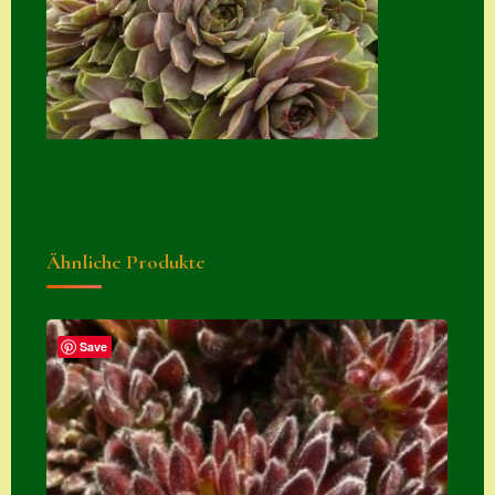
Suche
Sue Thomas
Translator
Versand
Versand von
Semps
Ähnliche Produkte
Warenkorb
Warenkorb
Widerrufsbelehru
Save
ng
Zahlung
Zahlungs- &
Versandinfos