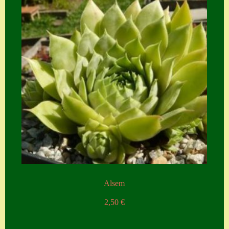
Alsem
2,50
€