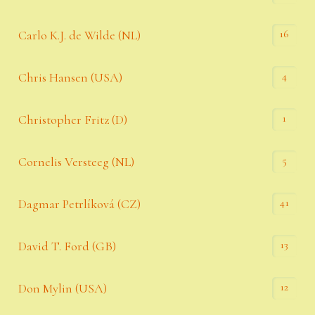
16
Carlo K.J. de Wilde (NL)
4
Chris Hansen (USA)
1
Christopher Fritz (D)
5
Cornelis Versteeg (NL)
41
Dagmar Petrlíková (CZ)
13
David T. Ford (GB)
12
Don Mylin (USA)