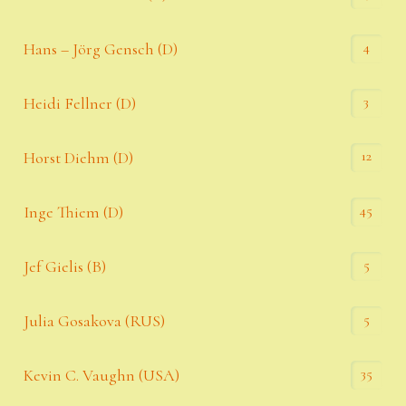
4
Hans – Jörg Gensch (D)
3
Heidi Fellner (D)
12
Horst Diehm (D)
45
Inge Thiem (D)
5
Jef Gielis (B)
5
Julia Gosakova (RUS)
35
Kevin C. Vaughn (USA)