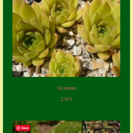
Alchemist
2,50
€
Save