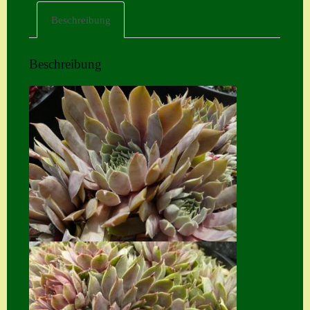
Beschreibung
Home
Hostas
Beschreibung
Impressum
Kasse
Kontakt
Mein Konto
Naturformen
S. x nixonii
Semps die ich
suche
Semps von A – Z
Shop