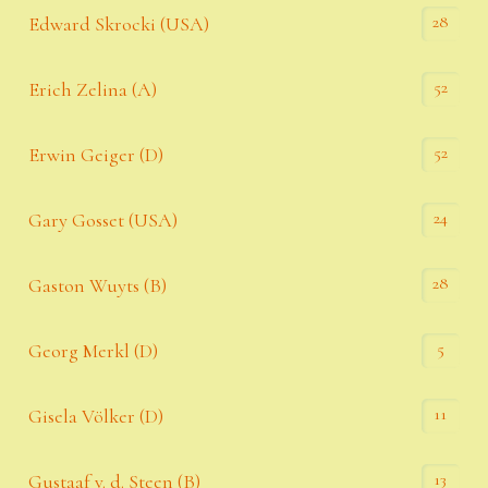
28
Edward Skrocki (USA)
52
Erich Zelina (A)
52
Erwin Geiger (D)
24
Gary Gosset (USA)
28
Gaston Wuyts (B)
5
Georg Merkl (D)
11
Gisela Völker (D)
13
Gustaaf v. d. Steen (B)