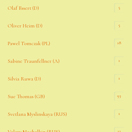
5
Olaf Essert (D)
5
Oliver Heim (D)
18
Pawel Tomczak (PL)
1
Sabine Traunfellner (A)
1
Silvia Ruwa (D)
93
Sue Thomas (GB)
1
Svetlana Myslinskaya (RUS)
13
Valery Mochalkin (RUS)