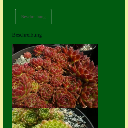
Home
Beschreibung
Hostas
Impressum
Beschreibung
Kasse
Kontakt
Mein Konto
Naturformen
S. x nixonii
Semps die ich
suche
Semps von A – Z
Shop