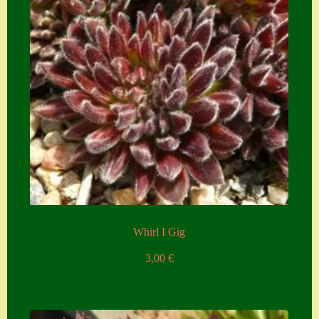
Whirl I Gig
3,00
€