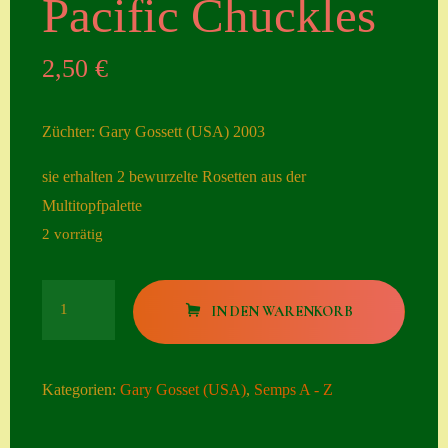
Pacific Chuckles
Seiten
2,50
€
Account
Allgemeine
Züchter: Gary Gossett (USA) 2003
Geschäftsbedingu
ngen
sie erhalten 2 bewurzelte Rosetten aus der
Multitopfpalette
Comeback &
2 vorrätig
Neuheiten
Datenschutzerklä
Pacific
rung
IN DEN WARENKORB
Chuckles
Erster Umgang
Menge
mit Semps
Kategorien:
Gary Gosset (USA)
,
Semps A - Z
Gästebuch
Heuffelii’s