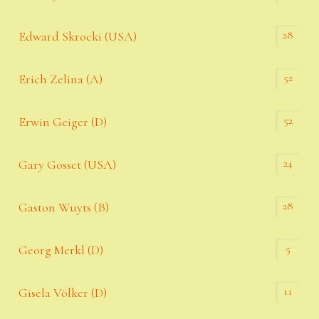
28
Edward Skrocki (USA)
52
Erich Zelina (A)
52
Erwin Geiger (D)
24
Gary Gosset (USA)
28
Gaston Wuyts (B)
5
Georg Merkl (D)
11
Gisela Völker (D)