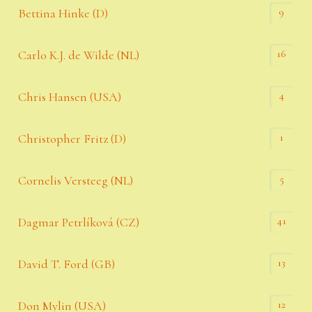
9
Bettina Hinke (D)
16
Carlo K.J. de Wilde (NL)
4
Chris Hansen (USA)
1
Christopher Fritz (D)
5
Cornelis Versteeg (NL)
41
Dagmar Petrlíková (CZ)
13
David T. Ford (GB)
12
Don Mylin (USA)