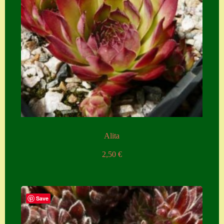
Zubehör
Zubehör
Alita
2,50
€
Save