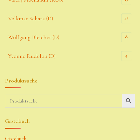
42
Volkmar Schara (D)
8
Wolfgang Bleicher (D)
4
Yvonne Rudolph (D)
Produktsuche
Gästebuch
Gästebuch