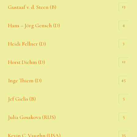
13
Gustaaf v. d. Steen (B)
4
Hans – Jörg Gensch (D)
3
Heidi Fellner (D)
12
Horst Diehm (D)
45
Inge Thiem (D)
5
Jef Gielis (B)
5
Julia Gosakova (RUS)
35
Kevin C. Vaughn (USA)