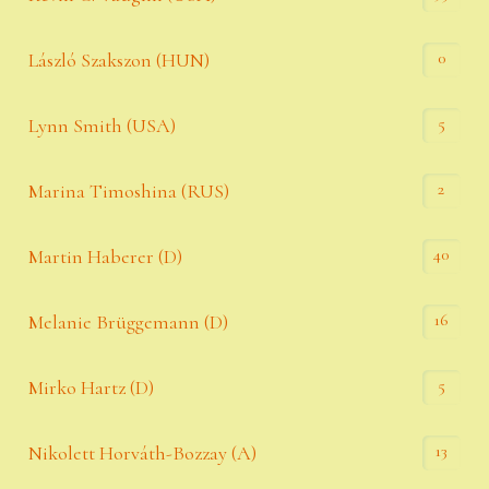
0
László Szakszon (HUN)
5
Lynn Smith (USA)
2
Marina Timoshina (RUS)
40
Martin Haberer (D)
16
Melanie Brüggemann (D)
5
Mirko Hartz (D)
13
Nikolett Horváth-Bozzay (A)