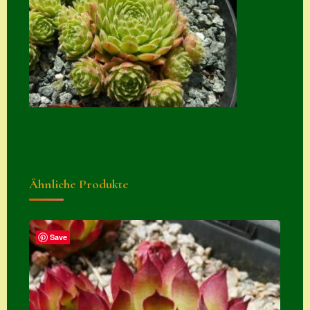
Suche
Sue Thomas
Translator
Versand
Versand von
Semps
Warenkorb
Ähnliche Produkte
Warenkorb
Widerrufsbelehru
ng
Save
Zahlung
Zahlungs- &
Versandinfos