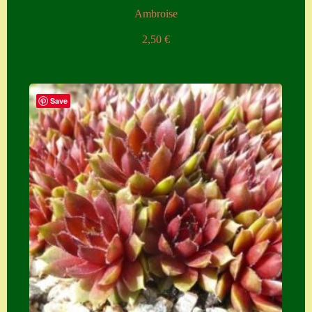
Ambroise
2,50
€
Save