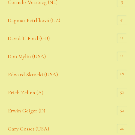
5
Cornelis Versteeg (NL)
41
Dagmar Petrlíková (CZ)
13
David T. Ford (GB)
12
Don Mylin (USA)
28
Edward Skrocki (USA)
52
Erich Zelina (A)
52
Erwin Geiger (D)
24
Gary Gosset (USA)