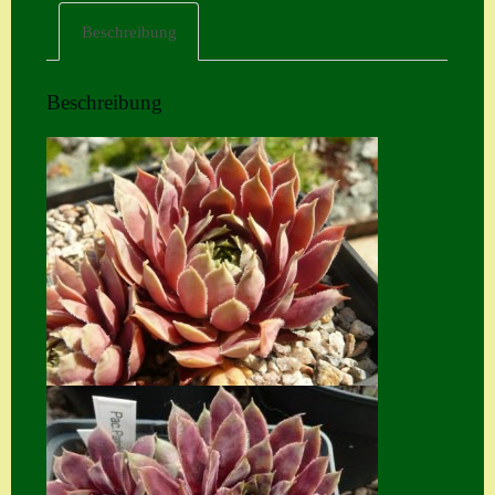
Beschreibung
Home
Hostas
Beschreibung
Impressum
Kasse
Kontakt
Mein Konto
Naturformen
S. x nixonii
Semps die ich
suche
Semps von A – Z
Shop