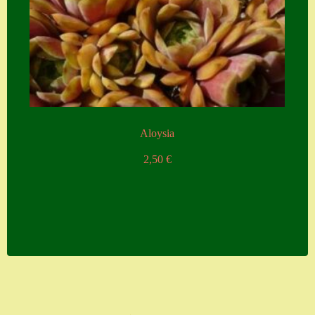
Aloysia
2,50
€