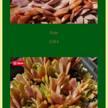
Fyke
2,50
€
Save