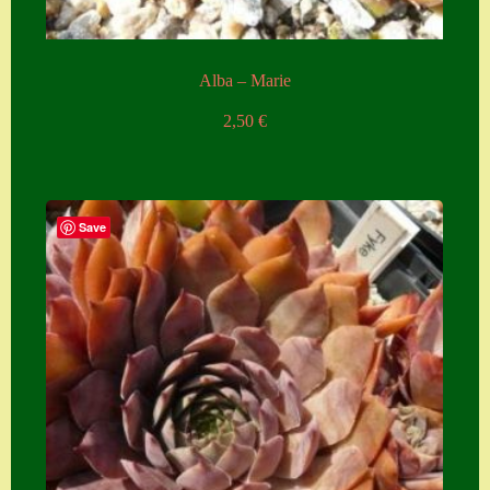
Alba – Marie
2,50
€
Save