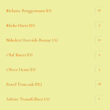
16
Melanie Brüggemann (D)
5
Mirko Hartz (D)
13
Nikolett Horváth-Bozzay (A)
5
Olaf Essert (D)
5
Oliver Heim (D)
18
Pawel Tomczak (PL)
1
Sabine Traunfellner (A)