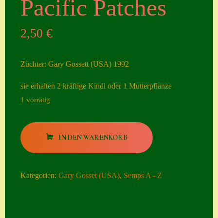
Pacific Patches
Seiten
2,50
€
Account
Allgemeine
Züchter: Gary Gossett (USA) 1992
Geschäftsbedingu
ngen
sie erhalten 2 kräftige Kindl oder 1 Mutterpflanze
1 vorrätig
Comeback &
Neuheiten
Pacific
Datenschutzerklä
IN DEN WARENKORB
Patches
rung
Menge
Erster Umgang
Kategorien:
Gary Gosset (USA)
,
Semps A - Z
mit Semps
Gästebuch
Heuffelii’s