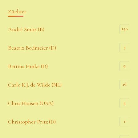
Züchter
150
André Smits (B)
3
Beatrix Bodmeier (D)
9
Bettina Hinke (D)
16
Carlo K.J. de Wilde (NL)
4
Chris Hansen (USA)
1
Christopher Fritz (D)