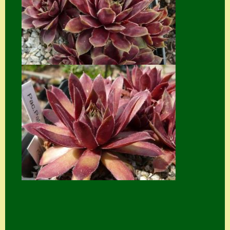
Suche
Sue Thomas
Translator
Versand
Versand von
Semps
Warenkorb
Warenkorb
Widerrufsbelehru
ng
Zahlung
Zahlungs- &
Versandinfos