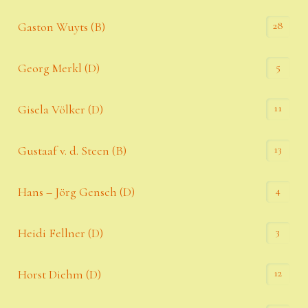
28
Gaston Wuyts (B)
5
Georg Merkl (D)
11
Gisela Völker (D)
13
Gustaaf v. d. Steen (B)
4
Hans – Jörg Gensch (D)
3
Heidi Fellner (D)
12
Horst Diehm (D)