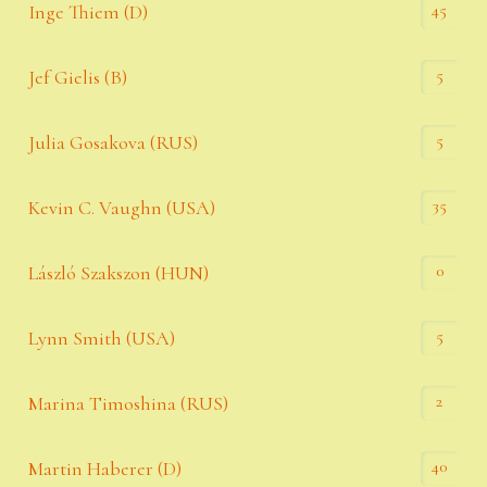
45
Inge Thiem (D)
5
Jef Gielis (B)
5
Julia Gosakova (RUS)
35
Kevin C. Vaughn (USA)
0
László Szakszon (HUN)
5
Lynn Smith (USA)
2
Marina Timoshina (RUS)
40
Martin Haberer (D)