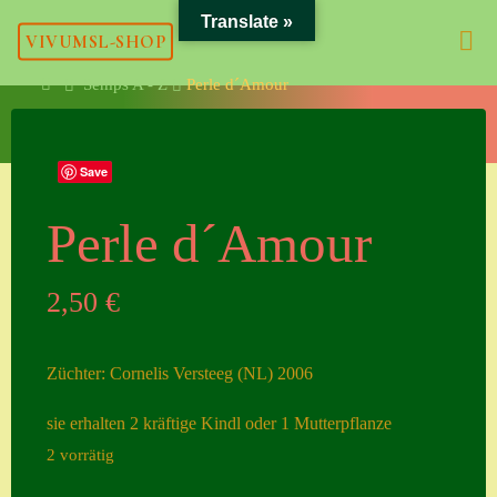
Skip
Translate »
VIVUMSL-SHOP
to
content
Home
Semps A - Z
Perle d´Amour
Meta
Save
Anmelden
Eintrags-Feed
Perle d´Amour
Kommentar-Feed
2,50
€
WordPress.org
Züchter: Cornelis Versteeg (NL) 2006
Kategorien
sie erhalten 2 kräftige Kindl oder 1 Mutterpflanze
Allgemein
2 vorrätig