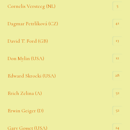
5
Cornelis Versteeg (NL)
41
Dagmar Petrlíková (CZ)
13
David T. Ford (GB)
12
Don Mylin (USA)
28
Edward Skrocki (USA)
52
Erich Zelina (A)
52
Erwin Geiger (D)
24
Gary Gosset (USA)