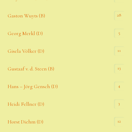
28
Gaston Wuyts (B)
5
Georg Merkl (D)
11
Gisela Völker (D)
13
Gustaaf v. d. Steen (B)
4
Hans – Jörg Gensch (D)
3
Heidi Fellner (D)
12
Horst Diehm (D)