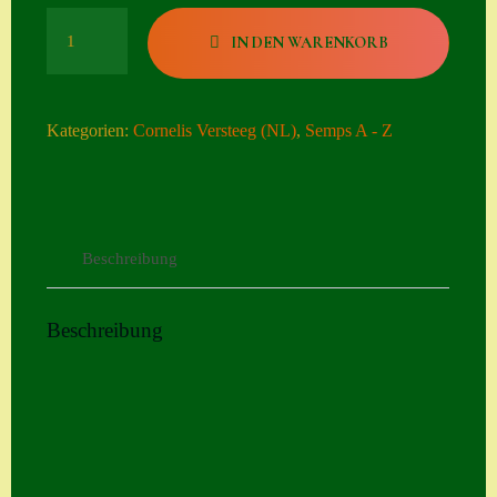
Seiten
Perle
IN DEN WARENKORB
d
Account
´Amour
Menge
Allgemeine
Kategorien:
Cornelis Versteeg (NL)
,
Semps A - Z
Geschäftsbedingu
ngen
Comeback &
Beschreibung
Neuheiten
Datenschutzerklä
Beschreibung
rung
Erster Umgang
mit Semps
Gästebuch
Heuffelii’s