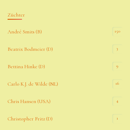
Züchter
150
André Smits (B)
3
Beatrix Bodmeier (D)
9
Bettina Hinke (D)
16
Carlo K.J. de Wilde (NL)
4
Chris Hansen (USA)
1
Christopher Fritz (D)