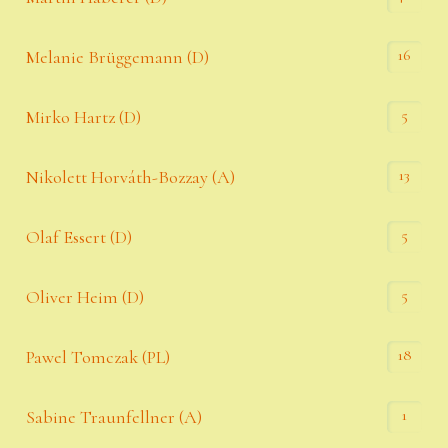
16
Melanie Brüggemann (D)
5
Mirko Hartz (D)
13
Nikolett Horváth-Bozzay (A)
5
Olaf Essert (D)
5
Oliver Heim (D)
18
Pawel Tomczak (PL)
1
Sabine Traunfellner (A)