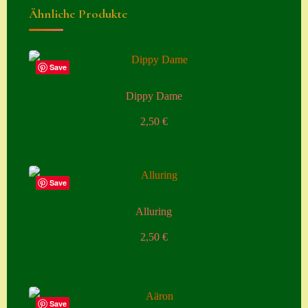
Ähnliche Produkte
Home
Hostas
Save
Impressum
Dippy Dame
Kasse
2,50
€
Kontakt
Mein Konto
Naturformen
Save
S. x nixonii
Alluring
Semps die ich
2,50
€
suche
Semps von A – Z
Shop
Save