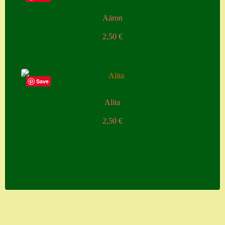
Suche
Aäron
Sue Thomas
2,50
€
Translator
Versand
Save
Versand von
Semps
Alita
Warenkorb
2,50
€
Warenkorb
Widerrufsbelehru
ng
Zahlung
Zahlungs- &
Versandinfos