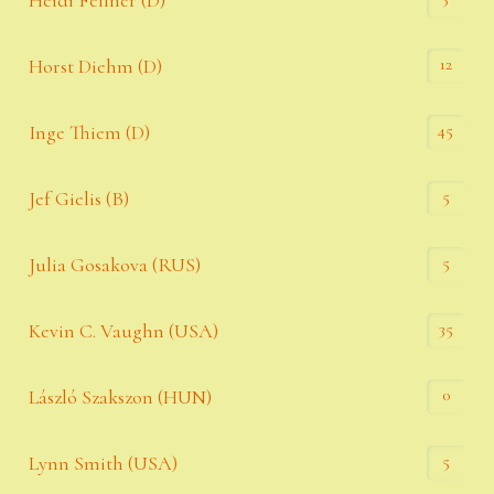
Heidi Fellner (D)
12
Horst Diehm (D)
45
Inge Thiem (D)
5
Jef Gielis (B)
5
Julia Gosakova (RUS)
35
Kevin C. Vaughn (USA)
0
László Szakszon (HUN)
5
Lynn Smith (USA)