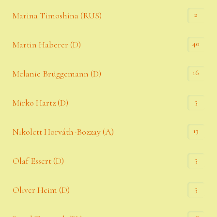
2
Marina Timoshina (RUS)
40
Martin Haberer (D)
16
Melanie Brüggemann (D)
5
Mirko Hartz (D)
13
Nikolett Horváth-Bozzay (A)
5
Olaf Essert (D)
5
Oliver Heim (D)