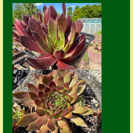
Home
Hostas
Impressum
Kasse
Kontakt
Mein Konto
Naturformen
S. x nixonii
Semps die ich
suche
Semps von A – Z
Shop