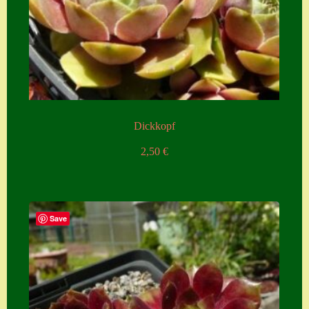
Dickkopf
2,50
€
Save