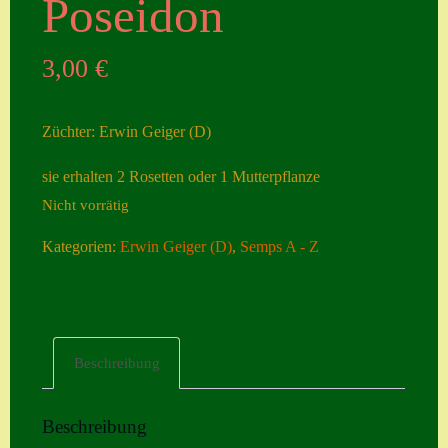
Poseidon
Seiten
3,00
€
Account
Allgemeine
Züchter: Erwin Geiger (D)
Geschäftsbedingu
ngen
sie erhalten 2 Rosetten oder 1 Mutterpflanze
Nicht vorrätig
Comeback &
Neuheiten
Kategorien:
Erwin Geiger (D)
,
Semps A - Z
Datenschutzerklä
rung
Erster Umgang
Beschreibung
mit Semps
Gästebuch
Beschreibung
Heuffelii’s