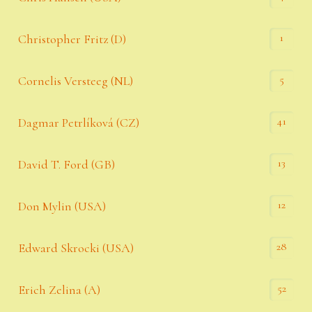
1
Christopher Fritz (D)
5
Cornelis Versteeg (NL)
41
Dagmar Petrlíková (CZ)
13
David T. Ford (GB)
12
Don Mylin (USA)
28
Edward Skrocki (USA)
52
Erich Zelina (A)