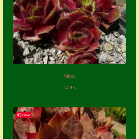
Aäron
2,50
€
Save