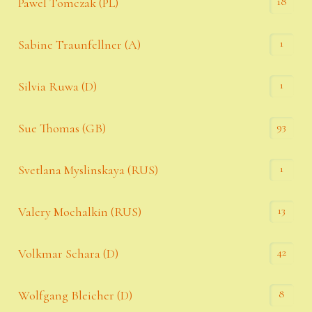
18
Pawel Tomczak (PL)
1
Sabine Traunfellner (A)
1
Silvia Ruwa (D)
93
Sue Thomas (GB)
1
Svetlana Myslinskaya (RUS)
13
Valery Mochalkin (RUS)
42
Volkmar Schara (D)
8
Wolfgang Bleicher (D)