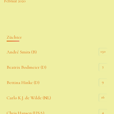
Februar 2020
Züchter
150
André Smits (B)
3
Beatrix Bodmeier (D)
9
Bettina Hinke (D)
16
Carlo K.J. de Wilde (NL)
4
Chris Hansen (USA)