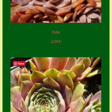
Zubehör
Zubehör
Fyke
2,50
€
Save