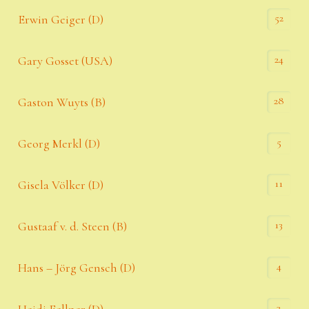
52
Erwin Geiger (D)
24
Gary Gosset (USA)
28
Gaston Wuyts (B)
5
Georg Merkl (D)
11
Gisela Völker (D)
13
Gustaaf v. d. Steen (B)
4
Hans – Jörg Gensch (D)
3