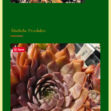
Suche
Sue Thomas
Translator
Ähnliche Produkte
Versand
Versand von
Semps
Save
Warenkorb
Warenkorb
Widerrufsbelehru
ng
Zahlung
Zahlungs- &
Versandinfos