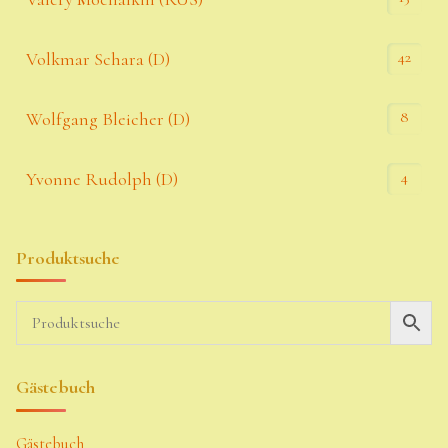
42
Volkmar Schara (D)
8
Wolfgang Bleicher (D)
4
Yvonne Rudolph (D)
Produktsuche
Gästebuch
Gästebuch