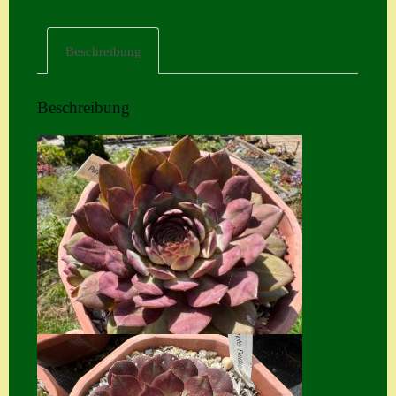
Home
Beschreibung
Hostas
Impressum
Beschreibung
Kasse
Kontakt
Mein Konto
Naturformen
S. x nixonii
Semps die ich
suche
Semps von A – Z
Shop