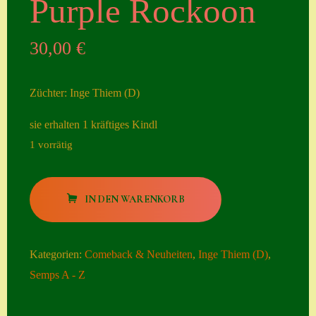
Purple Rockoon
Seiten
30,00
€
Account
Allgemeine
Züchter: Inge Thiem (D)
Geschäftsbedingu
ngen
sie erhalten 1 kräftiges Kindl
1 vorrätig
Comeback &
Neuheiten
Purple
Datenschutzerklä
IN DEN WARENKORB
Rockoon
rung
Menge
Erster Umgang
Kategorien:
Comeback & Neuheiten
,
Inge Thiem (D)
,
mit Semps
Semps A - Z
Gästebuch
Heuffelii’s