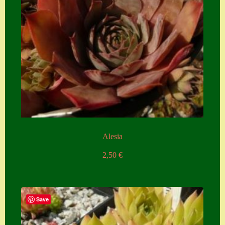
Zubehör
Zubehör
Alesia
2,50
€
Save