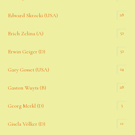
28
Edward Skrocki (USA)
52
Erich Zelina (A)
52
Erwin Geiger (D)
24
Gary Gosset (USA)
28
Gaston Wuyts (B)
5
Georg Merkl (D)
11
Gisela Völker (D)