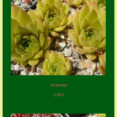
Alchemist
2,50
€