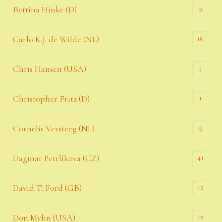
9
Bettina Hinke (D)
16
Carlo K.J. de Wilde (NL)
4
Chris Hansen (USA)
1
Christopher Fritz (D)
5
Cornelis Versteeg (NL)
41
Dagmar Petrlíková (CZ)
13
David T. Ford (GB)
12
Don Mylin (USA)