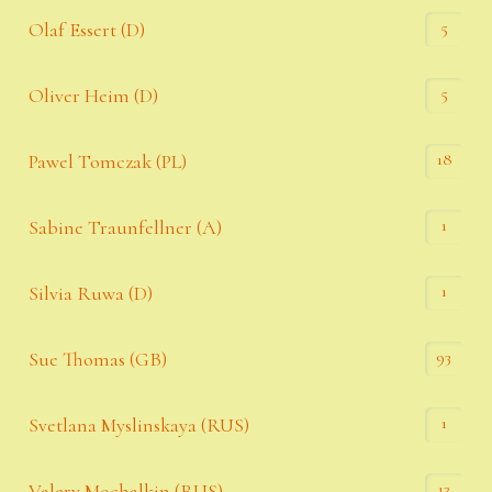
5
Olaf Essert (D)
5
Oliver Heim (D)
18
Pawel Tomczak (PL)
1
Sabine Traunfellner (A)
1
Silvia Ruwa (D)
93
Sue Thomas (GB)
1
Svetlana Myslinskaya (RUS)
13
Valery Mochalkin (RUS)