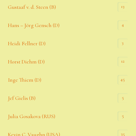
13
Gustaaf v. d. Steen (B)
4
Hans – Jörg Gensch (D)
3
Heidi Fellner (D)
12
Horst Diehm (D)
45
Inge Thiem (D)
5
Jef Gielis (B)
5
Julia Gosakova (RUS)
35
Kevin C. Vaughn (USA)