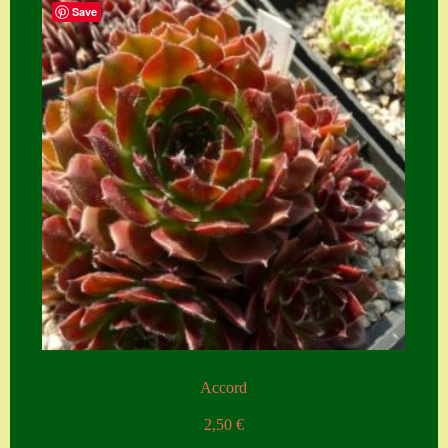
Save
Accord
2,50
€