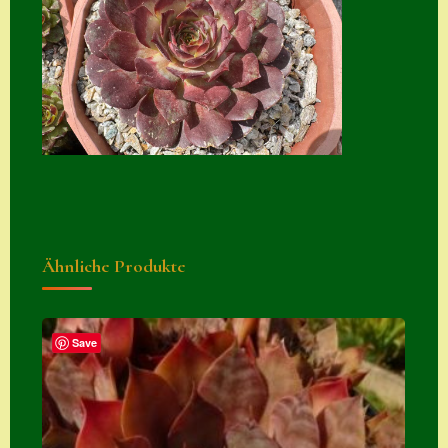
Suche
Sue Thomas
Translator
Versand
Versand von
Semps
Warenkorb
Ähnliche Produkte
Warenkorb
Widerrufsbelehru
ng
Save
Zahlung
Zahlungs- &
Versandinfos