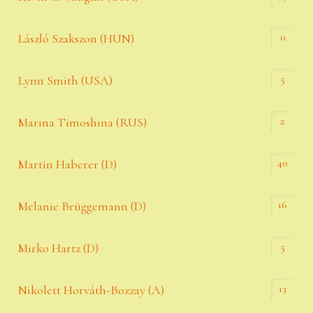
0
László Szakszon (HUN)
5
Lynn Smith (USA)
2
Marina Timoshina (RUS)
40
Martin Haberer (D)
16
Melanie Brüggemann (D)
5
Mirko Hartz (D)
13
Nikolett Horváth-Bozzay (A)