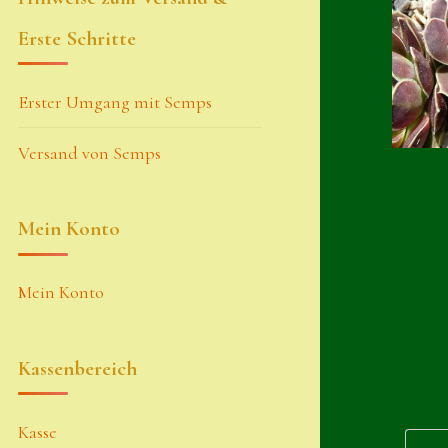
Erste Schritte
Erster Umgang mit Semps
Versand von Semps
Mein Konto
Mein Konto
Kassenbereich
Kasse