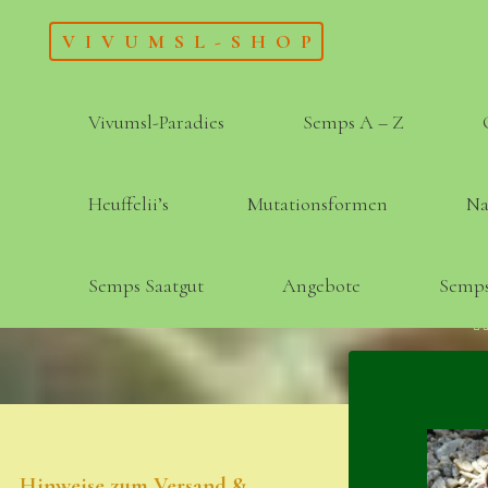
Skip
VIVUMSL-SHOP
to
content
Vivumsl-Paradies
Semps A – Z
Heuffelii’s
Mutationsformen
Na
Semps Saatgut
Angebote
Semps
Hinweise zum Versand &