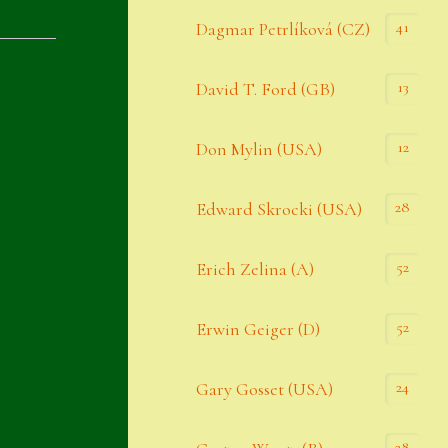
Datenschutzerklärung
41
Dagmar Petrlíková (CZ)
Erster Umgang mit Semps
13
David T. Ford (GB)
Gästebuch
Heuffelii’s
12
Don Mylin (USA)
Home
28
Edward Skrocki (USA)
Hostas
52
Erich Zelina (A)
Impressum
Kasse
52
Erwin Geiger (D)
Kontakt
24
Gary Gosset (USA)
Mein Konto
Naturformen
28