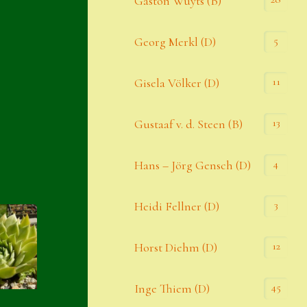
Gaston Wuyts (B)
S. x nixonii
5
Georg Merkl (D)
Semps die ich suche
Semps von A – Z
11
Gisela Völker (D)
Shop
13
Gustaaf v. d. Steen (B)
Suche
Sue Thomas
4
Hans – Jörg Gensch (D)
Translator
3
Heidi Fellner (D)
Versand
Versand von Semps
12
Horst Diehm (D)
Warenkorb
45
Inge Thiem (D)
Warenkorb