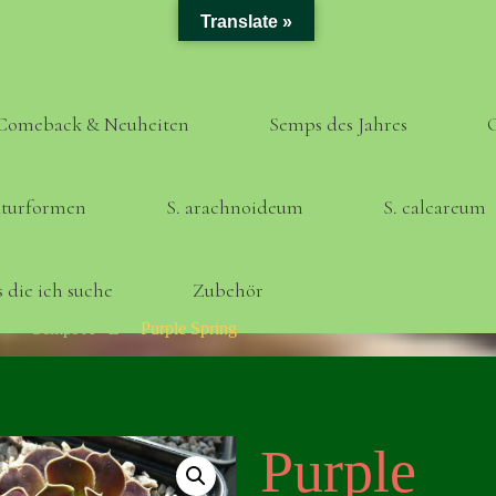
Translate »
Comeback & Neuheiten
Semps des Jahres
turformen
S. arachnoideum
S. calcareum
 die ich suche
Zubehör
Home
Semps A - Z
Purple Spring
Purple