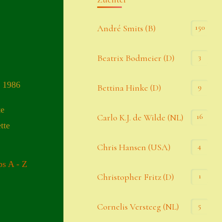
Kommentar-Feed
150
André Smits (B)
WordPress.org
3
Beatrix Bodmeier (D)
Kategorien
) 1986
9
Bettina Hinke (D)
Allgemein
te
16
Carlo K.J. de Wilde (NL)
tte
Seiten
4
Chris Hansen (USA)
s A - Z
Account
1
Christopher Fritz (D)
Allgemeine Geschäftsbedingungen
5
Cornelis Versteeg (NL)
Comeback & Neuheiten