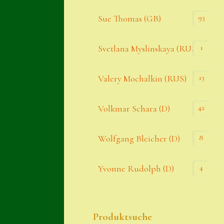
93
Sue Thomas (GB)
1
Svetlana Myslinskaya (RUS)
13
Valery Mochalkin (RUS)
42
Volkmar Schara (D)
8
Wolfgang Bleicher (D)
4
Yvonne Rudolph (D)
Produktsuche