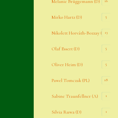
16
Melanie Brüggemann (D)
5
Mirko Hartz (D)
13
Nikolett Horváth-Bozzay (A)
5
Olaf Essert (D)
5
Oliver Heim (D)
18
Pawel Tomczak (PL)
1
Sabine Traunfellner (A)
1
Silvia Ruwa (D)