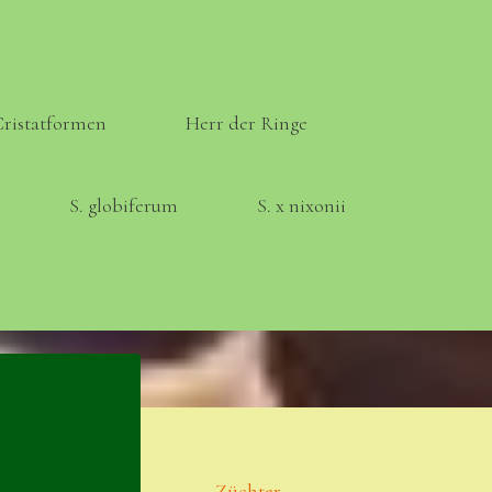
Cristatformen
Herr der Ringe
S. globiferum
S. x nixonii
Meta
Anmelden
Eintrags-Feed
Züchter