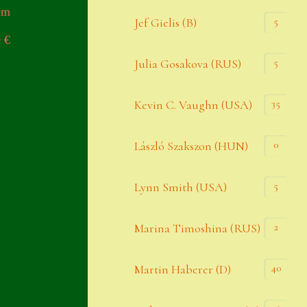
em
Widerrufsbelehrung
5
Jef Gielis (B)
0
€
Zahlung
5
Julia Gosakova (RUS)
Zahlungs- & Versandinfos
35
Zubehör
Kevin C. Vaughn (USA)
Zubehör
0
László Szakszon (HUN)
5
Lynn Smith (USA)
2
Marina Timoshina (RUS)
40
Martin Haberer (D)