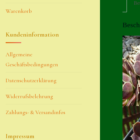
Be
Warenkorb
Besch
Kundeninformation
Allgemeine
Geschäftsbedingungen
Datenschutzerklärung
Widerrufsbelehrung
Zahlungs- & Versandinfos
Impressum