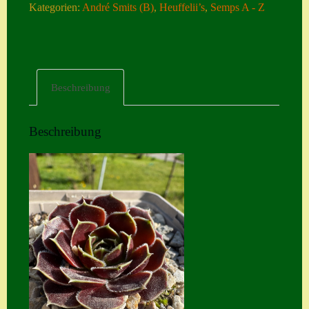
Kategorien:
André Smits (B)
,
Heuffelii’s
,
Semps A - Z
Home
Hostas
Impressum
Beschreibung
Kasse
Kontakt
Beschreibung
Mein Konto
Naturformen
S. x nixonii
Semps die ich
suche
Semps von A – Z
Shop