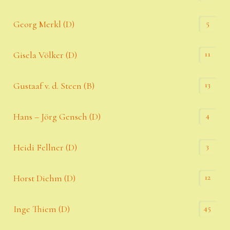
5
Georg Merkl (D)
11
Gisela Völker (D)
13
Gustaaf v. d. Steen (B)
4
Hans – Jörg Gensch (D)
3
Heidi Fellner (D)
12
Horst Diehm (D)
45
Inge Thiem (D)