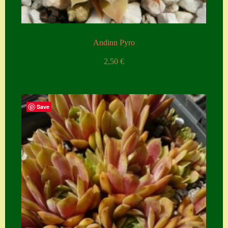
Andinn Pyro
2,50
€
Save