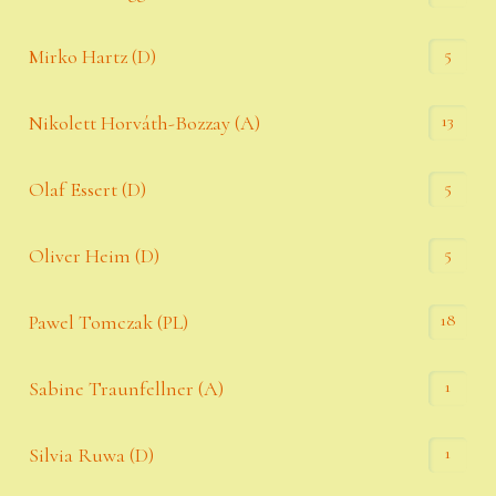
5
Mirko Hartz (D)
13
Nikolett Horváth-Bozzay (A)
5
Olaf Essert (D)
5
Oliver Heim (D)
18
Pawel Tomczak (PL)
1
Sabine Traunfellner (A)
1
Silvia Ruwa (D)