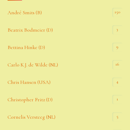
150
André Smits (B)
3
Beatrix Bodmeier (D)
9
Bettina Hinke (D)
16
Carlo K.J. de Wilde (NL)
4
Chris Hansen (USA)
1
Christopher Fritz (D)
5
Cornelis Versteeg (NL)