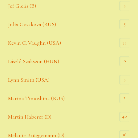
5
Jef Gielis (B)
5
Julia Gosakova (RUS)
35
Kevin C. Vaughn (USA)
0
László Szakszon (HUN)
5
Lynn Smith (USA)
2
Marina Timoshina (RUS)
40
Martin Haberer (D)
16
Melanie Brüggemann (D)