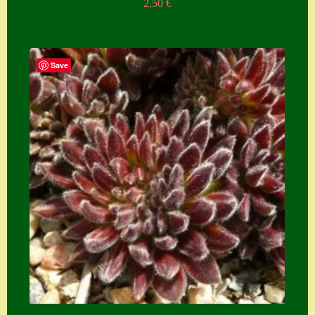
2,50
€
Save