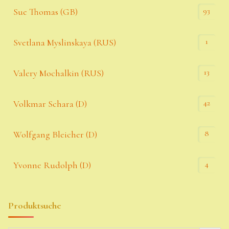
93
Sue Thomas (GB)
1
Svetlana Myslinskaya (RUS)
13
Valery Mochalkin (RUS)
42
Volkmar Schara (D)
8
Wolfgang Bleicher (D)
4
Yvonne Rudolph (D)
Produktsuche