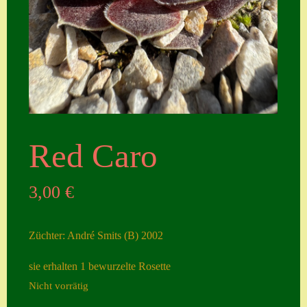
Seiten
Account
Allgemeine
Geschäftsbedingu
ngen
Comeback &
Red Caro
Neuheiten
Datenschutzerklä
3,00
€
rung
Erster Umgang
Züchter: André Smits (B) 2002
mit Semps
sie erhalten 1 bewurzelte Rosette
Gästebuch
Nicht vorrätig
Heuffelii’s