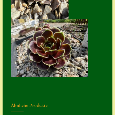
Suche
Sue Thomas
Translator
Versand
Versand von
Semps
Warenkorb
Warenkorb
Widerrufsbelehru
ng
Zahlung
Ähnliche Produkte
Zahlungs- &
Versandinfos