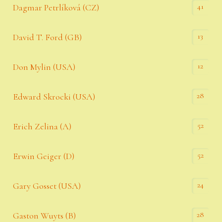
41
Dagmar Petrlíková (CZ)
13
David T. Ford (GB)
12
Don Mylin (USA)
28
Edward Skrocki (USA)
52
Erich Zelina (A)
52
Erwin Geiger (D)
24
Gary Gosset (USA)
28
Gaston Wuyts (B)