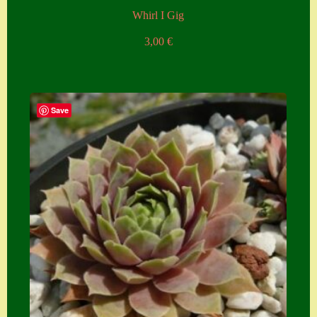
Whirl I Gig
3,00
€
Save