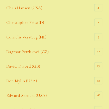
4
Chris Hansen (USA)
1
Christopher Fritz (D)
5
Cornelis Versteeg (NL)
41
Dagmar Petrlíková (CZ)
13
David T. Ford (GB)
12
Don Mylin (USA)
28
Edward Skrocki (USA)