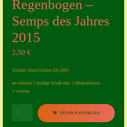
Regenbogen –
Seiten
Semps des Jahres
Account
Allgemeine
2015
Geschäftsbedingu
ngen
2,50
€
Comeback &
Neuheiten
Züchter: Horst Diehm (D) 2003
Datenschutzerklä
sie erhalten 2 kräftige Kindl oder 1 Mutterpflanze
rung
2 vorrätig
Erster Umgang
mit Semps
Regenbogen
IN DEN WARENKORB
Gästebuch
-
Semps
Heuffelii’s