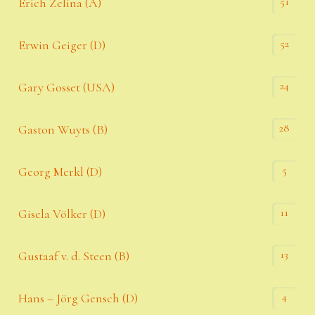
51
Erich Zelina (A)
52
Erwin Geiger (D)
24
Gary Gosset (USA)
28
Gaston Wuyts (B)
5
Georg Merkl (D)
11
Gisela Völker (D)
13
Gustaaf v. d. Steen (B)
4
Hans – Jörg Gensch (D)