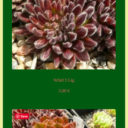
Whirl I Gig
3,00
€
Save