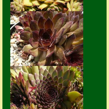
Suche
Sue Thomas
Translator
Versand
Versand von
Semps
Warenkorb
Warenkorb
Widerrufsbelehru
ng
Zahlung
Zahlungs- &
Versandinfos