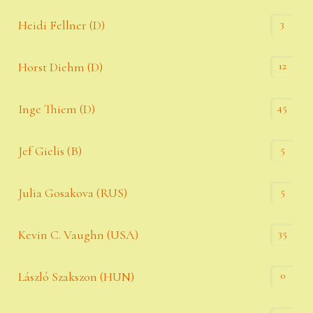
3
Heidi Fellner (D)
12
Horst Diehm (D)
45
Inge Thiem (D)
5
Jef Gielis (B)
5
Julia Gosakova (RUS)
35
Kevin C. Vaughn (USA)
0
László Szakszon (HUN)