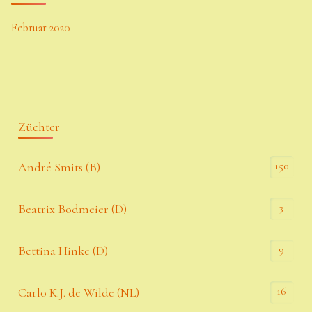
Februar 2020
Züchter
150
André Smits (B)
3
Beatrix Bodmeier (D)
9
Bettina Hinke (D)
16
Carlo K.J. de Wilde (NL)