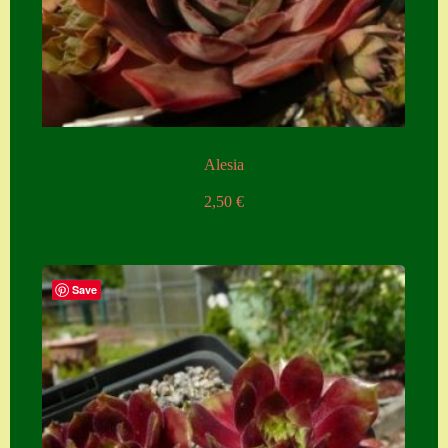
Alesia
2,50
€
Save