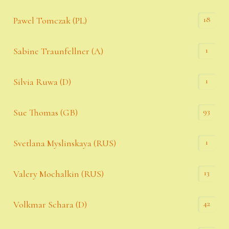
18
Pawel Tomczak (PL)
1
Sabine Traunfellner (A)
1
Silvia Ruwa (D)
93
Sue Thomas (GB)
1
Svetlana Myslinskaya (RUS)
13
Valery Mochalkin (RUS)
42
Volkmar Schara (D)