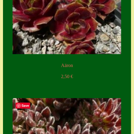
Aäron
2,50
€
Save