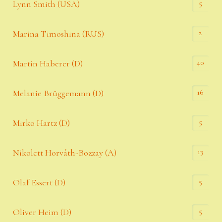
5
Lynn Smith (USA)
2
Marina Timoshina (RUS)
40
Martin Haberer (D)
16
Melanie Brüggemann (D)
5
Mirko Hartz (D)
13
Nikolett Horváth-Bozzay (A)
5
Olaf Essert (D)
5
Oliver Heim (D)