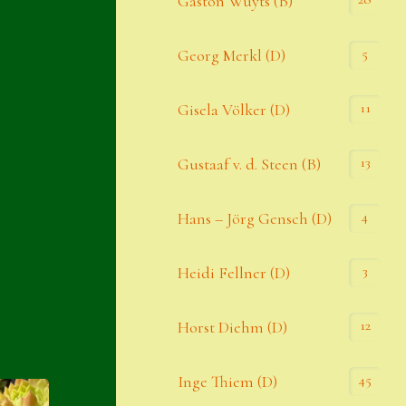
Gaston Wuyts (B)
S. x nixonii
5
Georg Merkl (D)
Semps die ich suche
Semps von A – Z
11
Gisela Völker (D)
Shop
13
Gustaaf v. d. Steen (B)
Suche
Sue Thomas
4
Hans – Jörg Gensch (D)
Translator
3
Heidi Fellner (D)
Versand
Versand von Semps
12
Horst Diehm (D)
Warenkorb
45
Inge Thiem (D)
Warenkorb