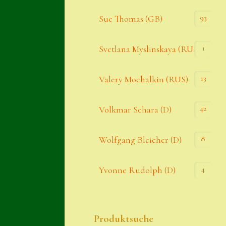
93
Sue Thomas (GB)
1
Svetlana Myslinskaya (RUS)
13
Valery Mochalkin (RUS)
42
Volkmar Schara (D)
8
Wolfgang Bleicher (D)
4
Yvonne Rudolph (D)
Produktsuche