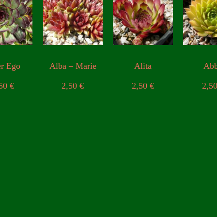
er Ego
Alba – Marie
Alita
Ab
,50
€
2,50
€
2,50
€
2,5