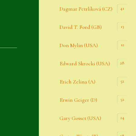
Datenschutzerklärung
41
Dagmar Petrlíková (CZ)
Erster Umgang mit Semps
13
David T. Ford (GB)
Gästebuch
Heuffelii’s
12
Don Mylin (USA)
Home
28
Edward Skrocki (USA)
Hostas
52
Erich Zelina (A)
Impressum
Kasse
52
Erwin Geiger (D)
Kontakt
24
Gary Gosset (USA)
Mein Konto
Naturformen
28