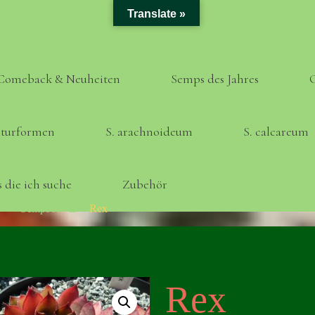
Translate »
Comeback & Neuheiten
Semps des Jahres
turformen
S. arachnoideum
S. calcareum
 die ich suche
Zubehör
Home
Semps A - Z
Rex
Rex