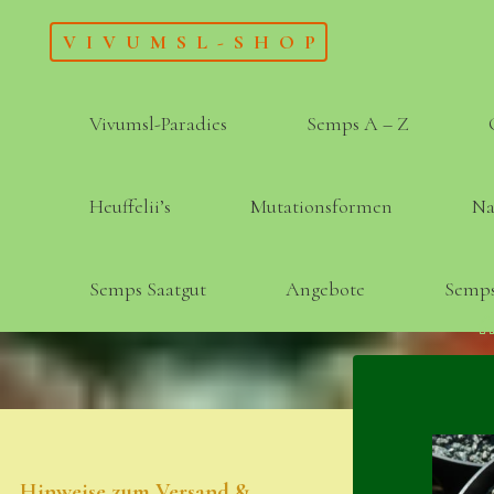
Skip
VIVUMSL-SHOP
to
content
Vivumsl-Paradies
Semps A – Z
Heuffelii’s
Mutationsformen
Na
Semps Saatgut
Angebote
Semps
Hinweise zum Versand &