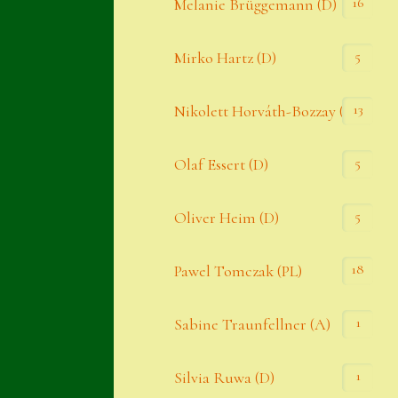
16
Melanie Brüggemann (D)
5
Mirko Hartz (D)
13
Nikolett Horváth-Bozzay (A)
5
Olaf Essert (D)
5
Oliver Heim (D)
18
Pawel Tomczak (PL)
1
Sabine Traunfellner (A)
1
Silvia Ruwa (D)