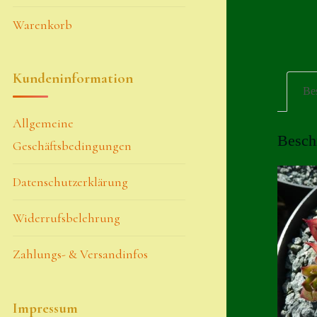
Warenkorb
Kundeninformation
Be
Allgemeine
Besch
Geschäftsbedingungen
Datenschutzerklärung
Widerrufsbelehrung
Zahlungs- & Versandinfos
Impressum