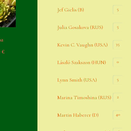
Widerrufsbelehrung
5
Jef Gielis (B)
Zahlung
5
Julia Gosakova (RUS)
Zahlungs- & Versandinfos
ba
35
Zubehör
Kevin C. Vaughn (USA)
0
€
Zubehör
0
László Szakszon (HUN)
5
Lynn Smith (USA)
2
Marina Timoshina (RUS)
40
Martin Haberer (D)