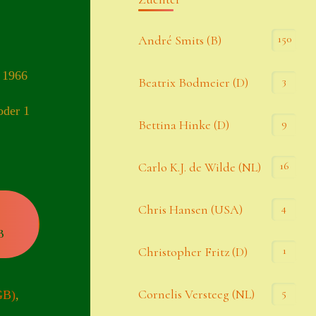
Kommentar-Feed
150
André Smits (B)
WordPress.org
 1966
3
Beatrix Bodmeier (D)
Kategorien
oder 1
9
Bettina Hinke (D)
Allgemein
16
Carlo K.J. de Wilde (NL)
Seiten
4
Chris Hansen (USA)
B
Account
1
Christopher Fritz (D)
Allgemeine Geschäftsbedingungen
5
Cornelis Versteeg (NL)
GB)
,
Comeback & Neuheiten