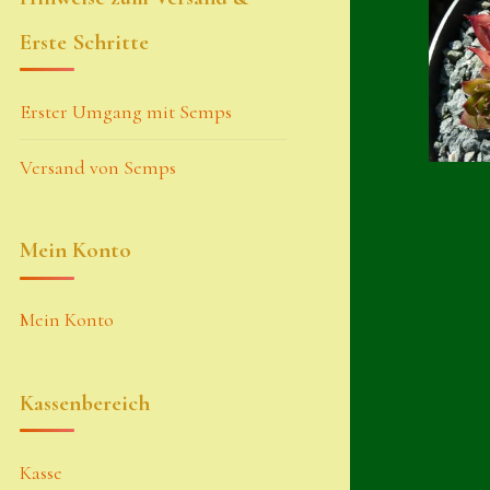
Erste Schritte
Erster Umgang mit Semps
Versand von Semps
Mein Konto
Mein Konto
Kassenbereich
Kasse