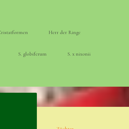
Cristatformen
Herr der Ringe
S. globiferum
S. x nixonii
Meta
Anmelden
Eintrags-Feed
Züchter