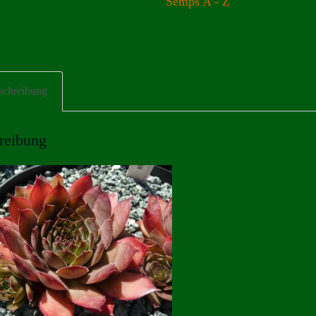
Semps A - Z
schreibung
reibung