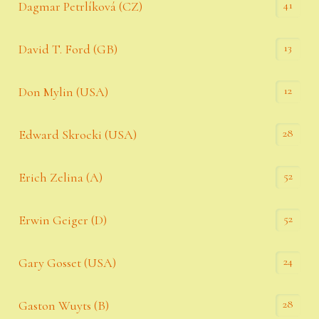
41
Dagmar Petrlíková (CZ)
13
David T. Ford (GB)
12
Don Mylin (USA)
28
Edward Skrocki (USA)
52
Erich Zelina (A)
52
Erwin Geiger (D)
24
Gary Gosset (USA)
28
Gaston Wuyts (B)