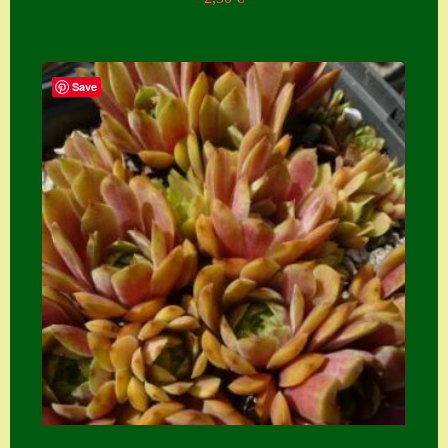
Suche
Sue Thomas
Save
Translator
Versand
Versand von
Semps
Warenkorb
Warenkorb
Widerrufsbelehru
ng
Zahlung
Zahlungs- &
Versandinfos