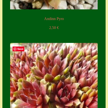
Andinn Pyro
2,50
€
Save