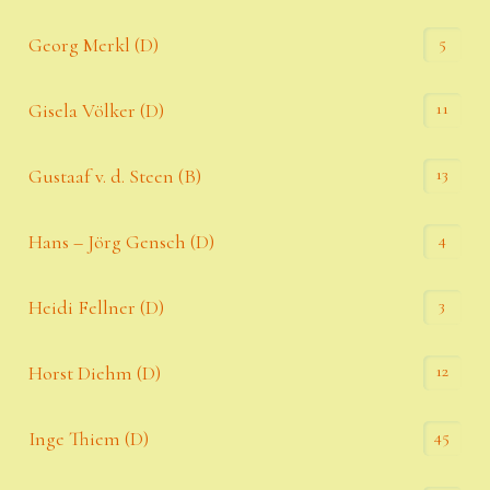
5
Georg Merkl (D)
11
Gisela Völker (D)
13
Gustaaf v. d. Steen (B)
4
Hans – Jörg Gensch (D)
3
Heidi Fellner (D)
12
Horst Diehm (D)
45
Inge Thiem (D)