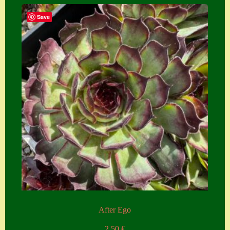
Home
Save
Hostas
Impressum
Kasse
Kontakt
Mein Konto
Naturformen
S. x nixonii
Semps die ich
suche
Semps von A – Z
After Ego
Shop
2,50
€