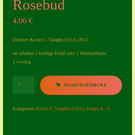
Rosebud
Seiten
4,00
€
Account
Allgemeine
Züchter: Kevin C. Vaughn (USA) 2013
Geschäftsbedingu
ngen
sie erhalten 2 kräftige Kindl oder 1 Mutterpflanze
2 vorrätig
Comeback &
Neuheiten
Rosebud
Datenschutzerklä
IN DEN WARENKORB
Menge
rung
Erster Umgang
Kategorien:
Kevin C. Vaughn (USA)
,
Semps A - Z
mit Semps
Gästebuch
Heuffelii’s