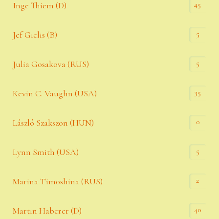
45
Inge Thiem (D)
5
Jef Gielis (B)
5
Julia Gosakova (RUS)
35
Kevin C. Vaughn (USA)
0
László Szakszon (HUN)
5
Lynn Smith (USA)
2
Marina Timoshina (RUS)
40
Martin Haberer (D)