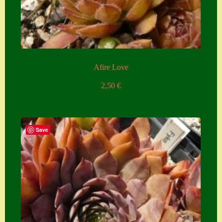
Afire Love
2,50
€
Save