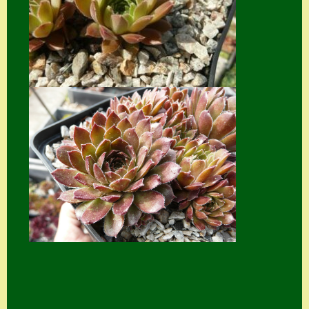
Suche
Sue Thomas
Translator
Versand
Versand von
Semps
Warenkorb
Warenkorb
Widerrufsbelehru
ng
Zahlung
Zahlungs- &
Versandinfos