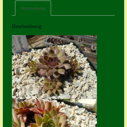
Beschreibung
Home
Hostas
Beschreibung
Impressum
Kasse
Kontakt
Mein Konto
Naturformen
S. x nixonii
Semps die ich
suche
Semps von A – Z
Shop