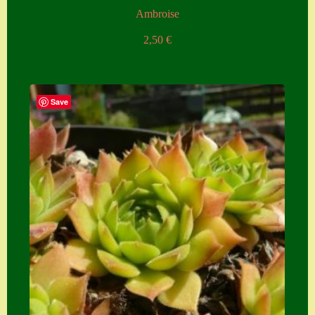
Ambroise
2,50
€
Save