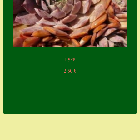
Fyke
2,50
€