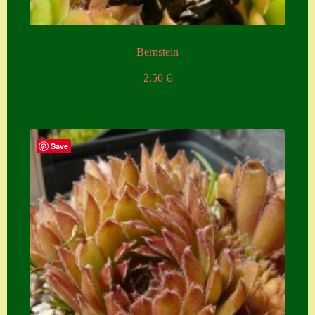
Bernstein
2,50
€
Save