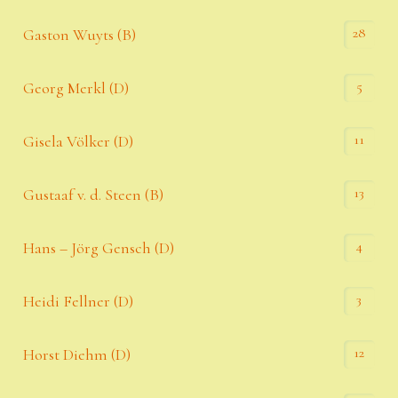
28
Gaston Wuyts (B)
5
Georg Merkl (D)
11
Gisela Völker (D)
13
Gustaaf v. d. Steen (B)
4
Hans – Jörg Gensch (D)
3
Heidi Fellner (D)
12
Horst Diehm (D)