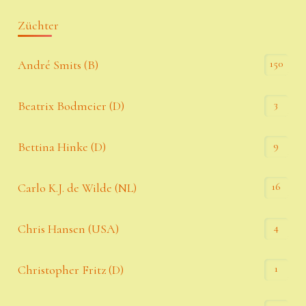
Züchter
150
André Smits (B)
3
Beatrix Bodmeier (D)
9
Bettina Hinke (D)
16
Carlo K.J. de Wilde (NL)
4
Chris Hansen (USA)
1
Christopher Fritz (D)