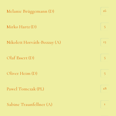
16
Melanie Brüggemann (D)
5
Mirko Hartz (D)
13
Nikolett Horváth-Bozzay (A)
5
Olaf Essert (D)
5
Oliver Heim (D)
18
Pawel Tomczak (PL)
1
Sabine Traunfellner (A)