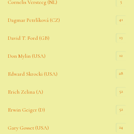
5
Cornelis Versteeg (NL)
41
Dagmar Petrlíková (CZ)
13
David T. Ford (GB)
12
Don Mylin (USA)
28
Edward Skrocki (USA)
52
Erich Zelina (A)
52
Erwin Geiger (D)
24
Gary Gosset (USA)