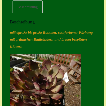
Beschreibung
Home
Hostas
Beschreibung
Impressum
mittelgroße bis große Rosetten, rosafarbener Färbung
Kasse
mit grünlichen Blatträndern und braun bespitzten
Kontakt
Blättern
Mein Konto
Naturformen
S. x nixonii
Semps die ich
suche
Semps von A – Z
Shop