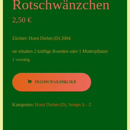
Rotschwänzchen
Seiten
2,50
€
Account
Allgemeine
Züchter: Horst Diehm (D) 2004
Geschäftsbedingu
ngen
sie erhalten 2 kräftige Rosetten oder 1 Mutterpflanze
1 vorrätig
Comeback &
Neuheiten
Rotschwänzchen
Datenschutzerklä
IN DEN WARENKORB
Menge
rung
Erster Umgang
Kategorien:
Horst Diehm (D)
,
Semps A - Z
mit Semps
Gästebuch
Heuffelii’s