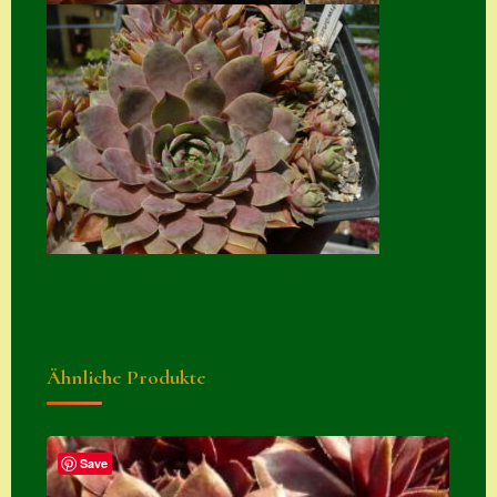
Suche
Sue Thomas
Translator
Versand
Versand von
Semps
Warenkorb
Warenkorb
Widerrufsbelehru
Ähnliche Produkte
ng
Zahlung
Zahlungs- &
Save
Versandinfos