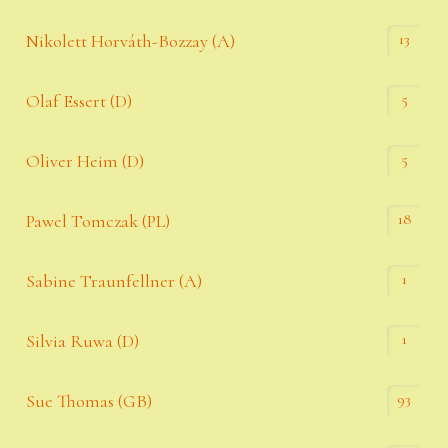
13
Nikolett Horváth-Bozzay (A)
5
Olaf Essert (D)
5
Oliver Heim (D)
18
Pawel Tomczak (PL)
1
Sabine Traunfellner (A)
1
Silvia Ruwa (D)
93
Sue Thomas (GB)