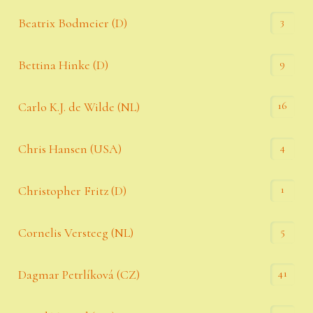
3
Beatrix Bodmeier (D)
9
Bettina Hinke (D)
16
Carlo K.J. de Wilde (NL)
4
Chris Hansen (USA)
1
Christopher Fritz (D)
5
Cornelis Versteeg (NL)
41
Dagmar Petrlíková (CZ)