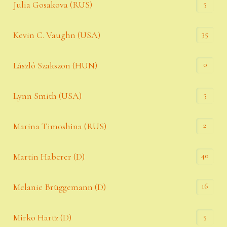
5
Julia Gosakova (RUS)
35
Kevin C. Vaughn (USA)
0
László Szakszon (HUN)
5
Lynn Smith (USA)
2
Marina Timoshina (RUS)
40
Martin Haberer (D)
16
Melanie Brüggemann (D)
5
Mirko Hartz (D)