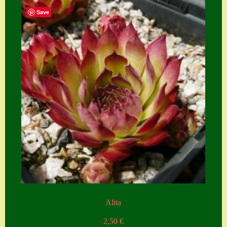
Save
Alita
2,50
€