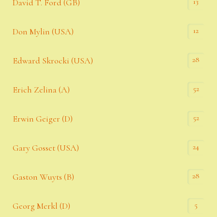
13
David T. Ford (GB)
12
Don Mylin (USA)
28
Edward Skrocki (USA)
52
Erich Zelina (A)
52
Erwin Geiger (D)
24
Gary Gosset (USA)
28
Gaston Wuyts (B)
5
Georg Merkl (D)