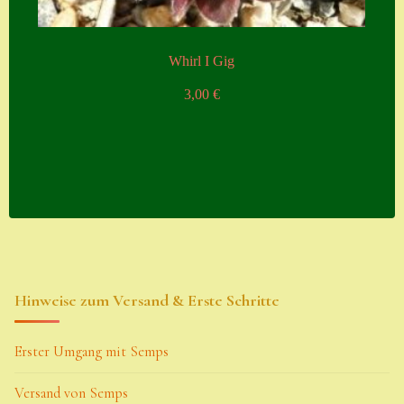
Whirl I Gig
3,00
€
Hinweise zum Versand & Erste Schritte
Erster Umgang mit Semps
Versand von Semps