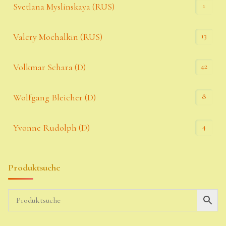
1
Svetlana Myslinskaya (RUS)
13
Valery Mochalkin (RUS)
42
Volkmar Schara (D)
8
Wolfgang Bleicher (D)
4
Yvonne Rudolph (D)
Produktsuche