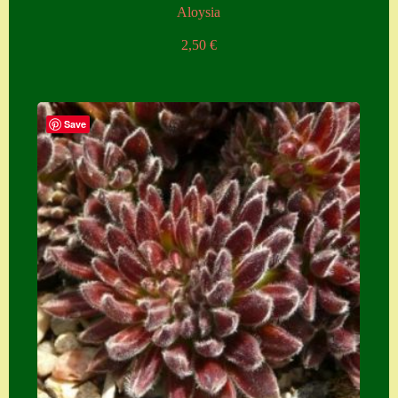
Aloysia
2,50
€
Save