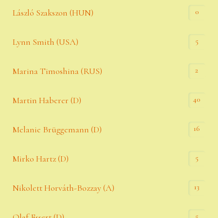
0
László Szakszon (HUN)
5
Lynn Smith (USA)
2
Marina Timoshina (RUS)
40
Martin Haberer (D)
16
Melanie Brüggemann (D)
5
Mirko Hartz (D)
13
Nikolett Horváth-Bozzay (A)
5
Olaf Essert (D)