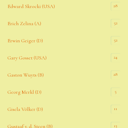
28
Edward Skrocki (USA)
52
Erich Zelina (A)
52
Erwin Geiger (D)
24
Gary Gosset (USA)
28
Gaston Wuyts (B)
5
Georg Merkl (D)
11
Gisela Völker (D)
13
Gustaaf v. d. Steen (B)