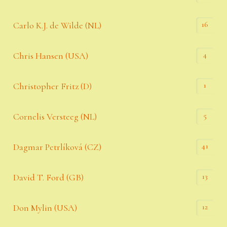
16
Carlo K.J. de Wilde (NL)
4
Chris Hansen (USA)
1
Christopher Fritz (D)
5
Cornelis Versteeg (NL)
41
Dagmar Petrlíková (CZ)
13
David T. Ford (GB)
12
Don Mylin (USA)