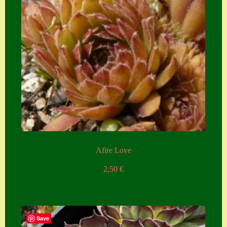
Afire Love
2,50
€
Save