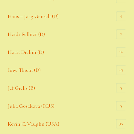
4
Hans – Jörg Gensch (D)
3
Heidi Fellner (D)
12
Horst Diehm (D)
45
Inge Thiem (D)
5
Jef Gielis (B)
5
Julia Gosakova (RUS)
35
Kevin C. Vaughn (USA)