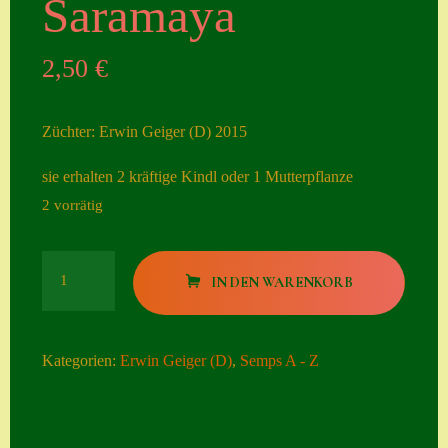
Saramaya
Seiten
2,50
€
Account
Allgemeine
Züchter: Erwin Geiger (D) 2015
Geschäftsbedingu
ngen
sie erhalten 2 kräftige Kindl oder 1 Mutterpflanze
2 vorrätig
Comeback &
Neuheiten
Saramaya
Datenschutzerklä
IN DEN WARENKORB
Menge
rung
Erster Umgang
Kategorien:
Erwin Geiger (D)
,
Semps A - Z
mit Semps
Gästebuch
Heuffelii’s