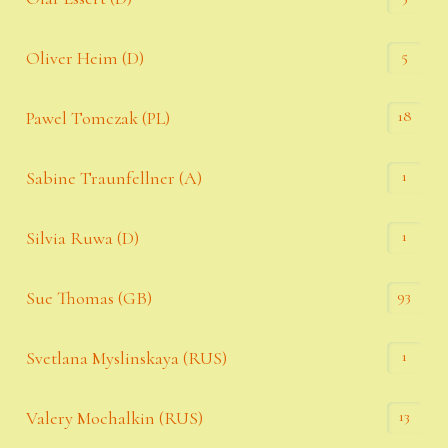
5
Oliver Heim (D)
18
Pawel Tomczak (PL)
1
Sabine Traunfellner (A)
1
Silvia Ruwa (D)
93
Sue Thomas (GB)
1
Svetlana Myslinskaya (RUS)
13
Valery Mochalkin (RUS)