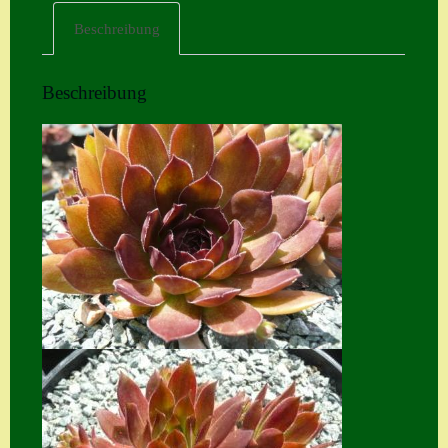
Beschreibung
Home
Hostas
Beschreibung
Impressum
Kasse
Kontakt
Mein Konto
Naturformen
S. x nixonii
Semps die ich
suche
Semps von A – Z
Shop