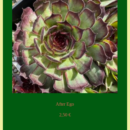
After Ego
2,50
€