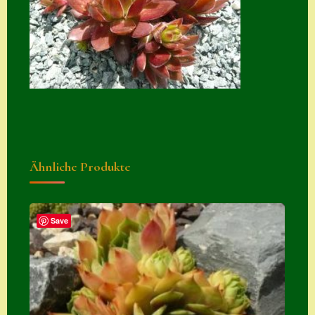
Suche
Sue Thomas
Translator
Versand
Versand von
Semps
Ähnliche Produkte
Warenkorb
Warenkorb
Widerrufsbelehru
Save
ng
Zahlung
Zahlungs- &
Versandinfos