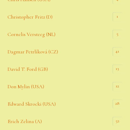
1
Christopher Fritz (D)
5
Cornelis Versteeg (NL)
41
Dagmar Petrlíková (CZ)
13
David T. Ford (GB)
12
Don Mylin (USA)
28
Edward Skrocki (USA)
52
Erich Zelina (A)