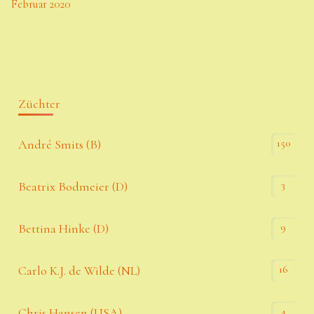
Februar 2020
Züchter
150
André Smits (B)
3
Beatrix Bodmeier (D)
9
Bettina Hinke (D)
16
Carlo K.J. de Wilde (NL)
4
Chris Hansen (USA)