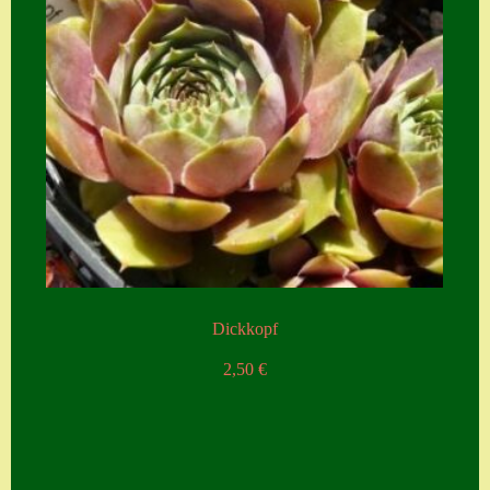
Dickkopf
2,50
€