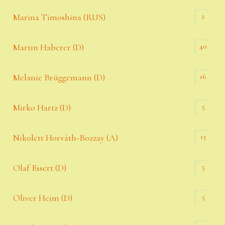
2
Marina Timoshina (RUS)
40
Martin Haberer (D)
16
Melanie Brüggemann (D)
5
Mirko Hartz (D)
13
Nikolett Horváth-Bozzay (A)
5
Olaf Essert (D)
5
Oliver Heim (D)