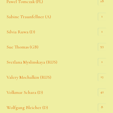
18
Pawel Tomczak (PL)
1
Sabine Traunfellner (A)
1
Silvia Ruwa (D)
93
Sue Thomas (GB)
1
Svetlana Myslinskaya (RUS)
13
Valery Mochalkin (RUS)
42
Volkmar Schara (D)
8
Wolfgang Bleicher (D)