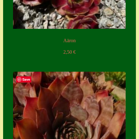
Aäron
2,50
€
Save