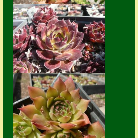
Suche
Sue Thomas
Translator
Versand
Versand von
Semps
Warenkorb
Warenkorb
Widerrufsbelehru
ng
Zahlung
Zahlungs- &
Versandinfos