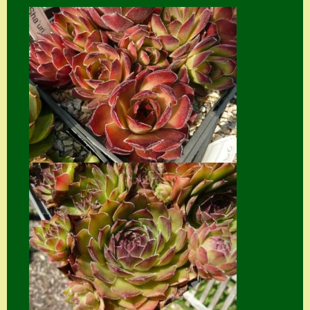
Home
Hostas
Impressum
Kasse
Kontakt
Mein Konto
Naturformen
S. x nixonii
Semps die ich
suche
Semps von A – Z
Shop