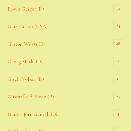
52
Erwin Geiger (D)
24
Gary Gosset (USA)
28
Gaston Wuyts (B)
5
Georg Merkl (D)
11
Gisela Völker (D)
13
Gustaaf v. d. Steen (B)
4
Hans – Jörg Gensch (D)