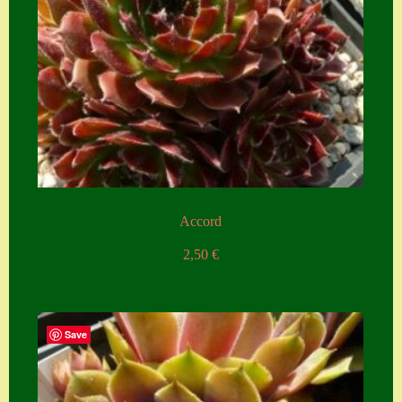
Accord
2,50
€
Save