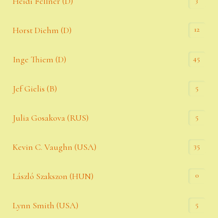
3
Heidi Fellner (D)
12
Horst Diehm (D)
45
Inge Thiem (D)
5
Jef Gielis (B)
5
Julia Gosakova (RUS)
35
Kevin C. Vaughn (USA)
0
László Szakszon (HUN)
5
Lynn Smith (USA)