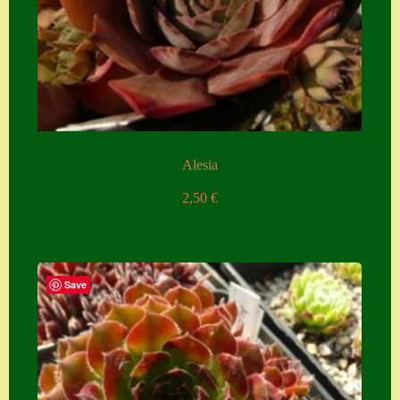
Alesia
2,50
€
Save