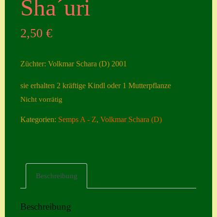
Sha´uri
Seiten
2,50
€
Account
Allgemeine
Züchter: Volkmar Schara (D) 2001
Geschäftsbedingu
ngen
sie erhalten 2 kräftige Kindl oder 1 Mutterpflanze
Nicht vorrätig
Comeback &
Neuheiten
Kategorien:
Semps A - Z
,
Volkmar Schara (D)
Datenschutzerklä
rung
Erster Umgang
Beschreibung
mit Semps
Gästebuch
Beschreibung
Heuffelii’s