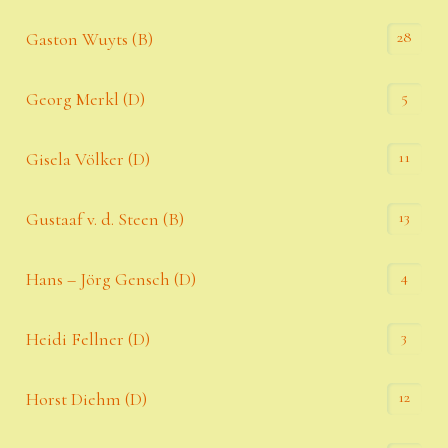
28
Gaston Wuyts (B)
5
Georg Merkl (D)
11
Gisela Völker (D)
13
Gustaaf v. d. Steen (B)
4
Hans – Jörg Gensch (D)
3
Heidi Fellner (D)
12
Horst Diehm (D)