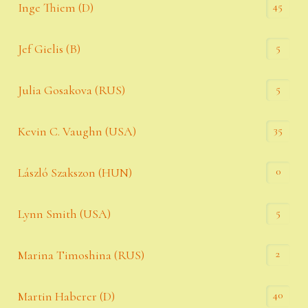
45
Inge Thiem (D)
5
Jef Gielis (B)
5
Julia Gosakova (RUS)
35
Kevin C. Vaughn (USA)
0
László Szakszon (HUN)
5
Lynn Smith (USA)
2
Marina Timoshina (RUS)
40
Martin Haberer (D)