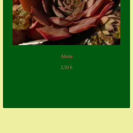
Alesia
2,50
€