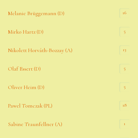
16
Melanie Brüggemann (D)
5
Mirko Hartz (D)
13
Nikolett Horváth-Bozzay (A)
5
Olaf Essert (D)
5
Oliver Heim (D)
18
Pawel Tomczak (PL)
1
Sabine Traunfellner (A)