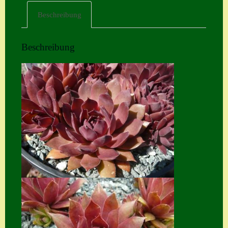
Beschreibung
Home
Hostas
Beschreibung
Impressum
Kasse
Kontakt
Mein Konto
Naturformen
S. x nixonii
Semps die ich
suche
Semps von A – Z
Shop