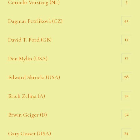
5
Cornelis Versteeg (NL)
41
Dagmar Petrlíková (CZ)
13
David T. Ford (GB)
12
Don Mylin (USA)
28
Edward Skrocki (USA)
52
Erich Zelina (A)
52
Erwin Geiger (D)
24
Gary Gosset (USA)