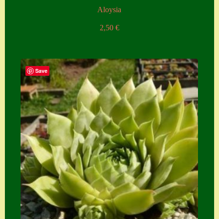
Aloysia
2,50
€
Save