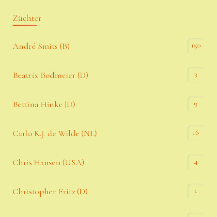
Züchter
150
André Smits (B)
3
Beatrix Bodmeier (D)
9
Bettina Hinke (D)
16
Carlo K.J. de Wilde (NL)
4
Chris Hansen (USA)
1
Christopher Fritz (D)