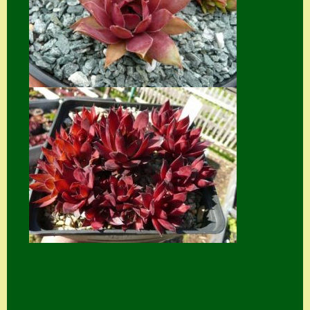
Suche
Sue Thomas
Translator
Versand
Versand von
Semps
Warenkorb
Warenkorb
Widerrufsbelehru
ng
Zahlung
Zahlungs- &
Versandinfos