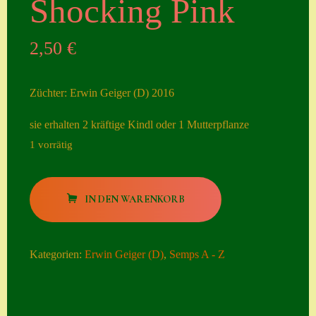
Shocking Pink
Seiten
2,50
€
Account
Allgemeine
Züchter: Erwin Geiger (D) 2016
Geschäftsbedingu
ngen
sie erhalten 2 kräftige Kindl oder 1 Mutterpflanze
1 vorrätig
Comeback &
Neuheiten
Shocking
Datenschutzerklä
IN DEN WARENKORB
Pink
rung
Menge
Erster Umgang
Kategorien:
Erwin Geiger (D)
,
Semps A - Z
mit Semps
Gästebuch
Heuffelii’s