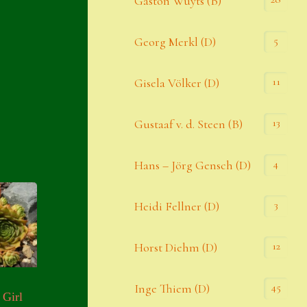
Gaston Wuyts (B)
S. x nixonii
5
Georg Merkl (D)
Semps die ich suche
Semps von A – Z
11
Gisela Völker (D)
Shop
13
Gustaaf v. d. Steen (B)
Suche
Sue Thomas
4
Hans – Jörg Gensch (D)
Translator
3
Heidi Fellner (D)
Versand
Versand von Semps
12
Horst Diehm (D)
Warenkorb
45
Inge Thiem (D)
 Girl
Warenkorb