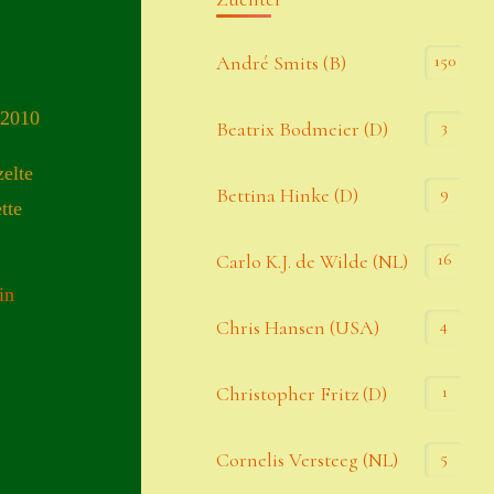
Kommentar-Feed
150
André Smits (B)
WordPress.org
 2010
3
Beatrix Bodmeier (D)
Kategorien
zelte
9
Bettina Hinke (D)
tte
Allgemein
16
Carlo K.J. de Wilde (NL)
in
Seiten
4
Chris Hansen (USA)
Account
1
Christopher Fritz (D)
Allgemeine Geschäftsbedingungen
5
Cornelis Versteeg (NL)
Comeback & Neuheiten