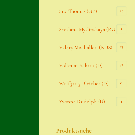
93
Sue Thomas (GB)
1
Svetlana Myslinskaya (RUS)
13
Valery Mochalkin (RUS)
42
Volkmar Schara (D)
8
Wolfgang Bleicher (D)
4
Yvonne Rudolph (D)
Produktsuche