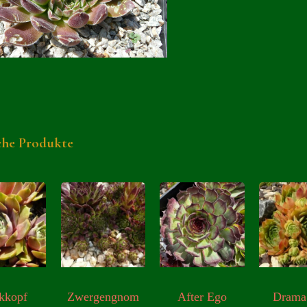
che Produkte
kkopf
Zwergengnom
After Ego
Drama