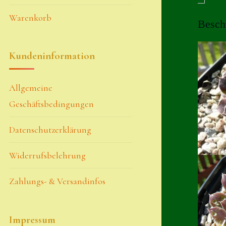
Warenkorb
Besch
Kundeninformation
Allgemeine
Geschäftsbedingungen
Datenschutzerklärung
Widerrufsbelehrung
Zahlungs- & Versandinfos
Impressum