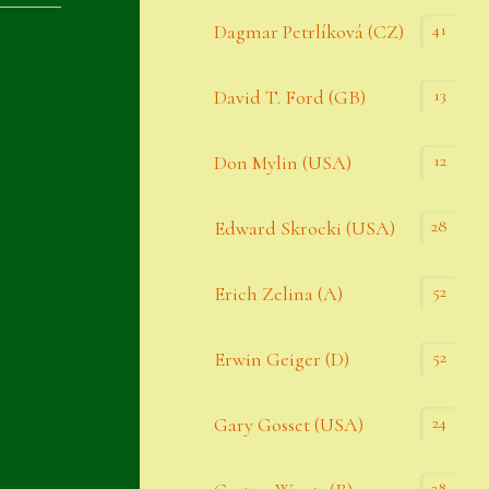
Datenschutzerklärung
41
Dagmar Petrlíková (CZ)
Erster Umgang mit Semps
13
David T. Ford (GB)
Gästebuch
Heuffelii’s
12
Don Mylin (USA)
Home
28
Edward Skrocki (USA)
Hostas
52
Erich Zelina (A)
Impressum
Kasse
52
Erwin Geiger (D)
Kontakt
24
Gary Gosset (USA)
Mein Konto
Naturformen
28