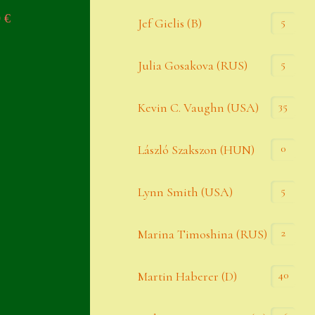
0
€
Widerrufsbelehrung
5
Jef Gielis (B)
Zahlung
5
Julia Gosakova (RUS)
Zahlungs- & Versandinfos
35
Zubehör
Kevin C. Vaughn (USA)
Zubehör
0
László Szakszon (HUN)
5
Lynn Smith (USA)
2
Marina Timoshina (RUS)
40
Martin Haberer (D)