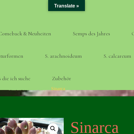
Translate »
Comeback & Neuheiten
Semps des Jahres
turformen
S. arachnoideum
S. calcareum
 die ich suche
Zubehör
Home
Martin Haberer (D)
Sinarca
Sinarca