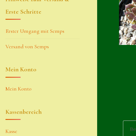
Erste Schritte
Erster Umgang mit Semps
Versand von Semps
Mein Konto
Mein Konto
Kassenbereich
Be
Kasse