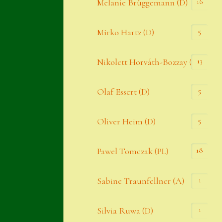
16
Melanie Brüggemann (D)
5
Mirko Hartz (D)
13
Nikolett Horváth-Bozzay (A)
5
Olaf Essert (D)
5
Oliver Heim (D)
18
Pawel Tomczak (PL)
1
Sabine Traunfellner (A)
1
Silvia Ruwa (D)