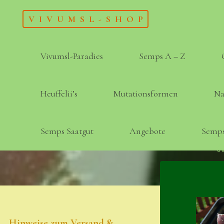
Skip
VIVUMSL-SHOP
to
content
Vivumsl-Paradies
Semps A – Z
Heuffelii’s
Mutationsformen
Na
Semps Saatgut
Angebote
Semps
Hinweise zum Versand &