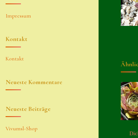
Impressum
Kontakt
Kontakt
Ähnli
Neueste Kommentare
Neueste Beiträge
Vivumsl-Shop
Dic