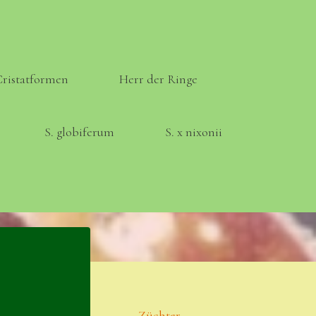
Cristatformen
Herr der Ringe
S. globiferum
S. x nixonii
Meta
Anmelden
Eintrags-Feed
Züchter