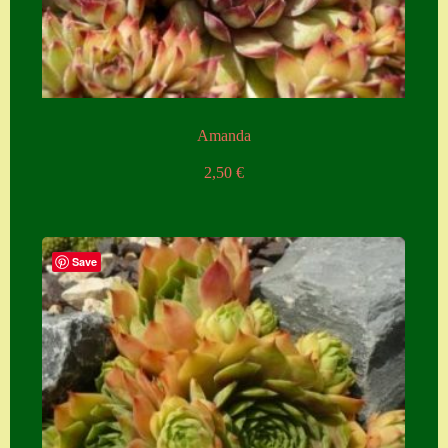
Amanda
2,50
€
Save