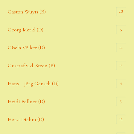
28
Gaston Wuyts (B)
5
Georg Merkl (D)
11
Gisela Völker (D)
13
Gustaaf v. d. Steen (B)
4
Hans – Jörg Gensch (D)
3
Heidi Fellner (D)
12
Horst Diehm (D)