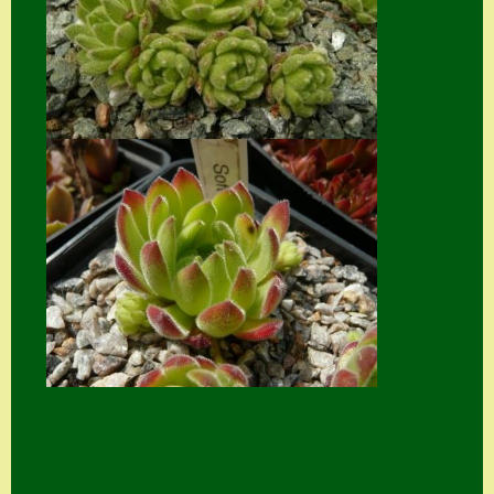
Suche
Sue Thomas
Translator
Versand
Versand von
Semps
Warenkorb
Warenkorb
Widerrufsbelehru
ng
Zahlung
Zahlungs- &
Versandinfos