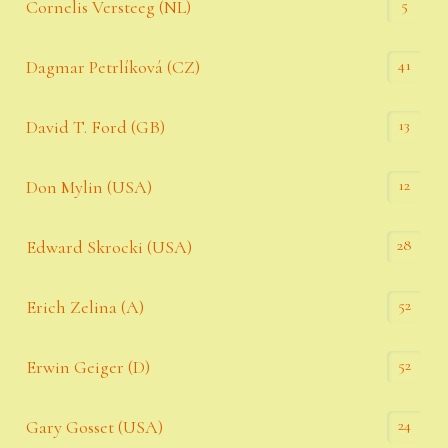
5
Cornelis Versteeg (NL)
41
Dagmar Petrlíková (CZ)
13
David T. Ford (GB)
12
Don Mylin (USA)
28
Edward Skrocki (USA)
52
Erich Zelina (A)
52
Erwin Geiger (D)
24
Gary Gosset (USA)