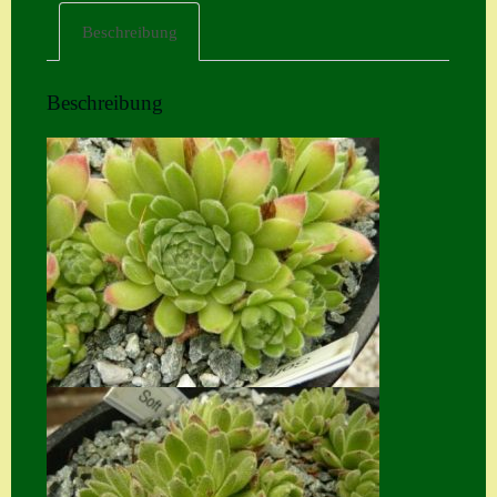
Beschreibung
Home
Hostas
Beschreibung
Impressum
Kasse
Kontakt
Mein Konto
Naturformen
S. x nixonii
Semps die ich
suche
Semps von A – Z
Shop