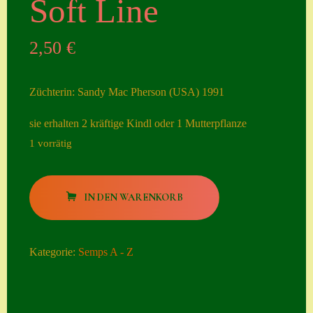
Soft Line
Seiten
2,50
€
Account
Allgemeine
Züchterin: Sandy Mac Pherson (USA) 1991
Geschäftsbedingu
ngen
sie erhalten 2 kräftige Kindl oder 1 Mutterpflanze
1 vorrätig
Comeback &
Neuheiten
Soft
Datenschutzerklä
IN DEN WARENKORB
Line
rung
Menge
Erster Umgang
Kategorie:
Semps A - Z
mit Semps
Gästebuch
Heuffelii’s