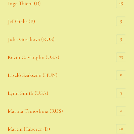
45
Inge Thiem (D)
5
Jef Gielis (B)
5
Julia Gosakova (RUS)
35
Kevin C. Vaughn (USA)
0
László Szakszon (HUN)
5
Lynn Smith (USA)
2
Marina Timoshina (RUS)
40
Martin Haberer (D)