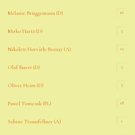
16
Melanie Brüggemann (D)
5
Mirko Hartz (D)
13
Nikolett Horváth-Bozzay (A)
5
Olaf Essert (D)
5
Oliver Heim (D)
18
Pawel Tomczak (PL)
1
Sabine Traunfellner (A)