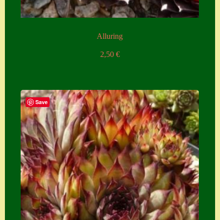
Alluring
2,50
€
Save