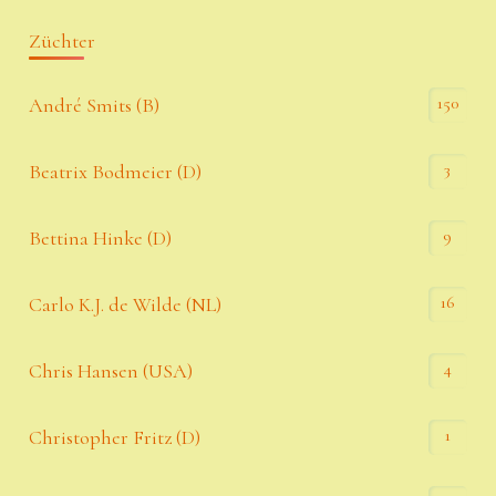
Züchter
150
André Smits (B)
3
Beatrix Bodmeier (D)
9
Bettina Hinke (D)
16
Carlo K.J. de Wilde (NL)
4
Chris Hansen (USA)
1
Christopher Fritz (D)