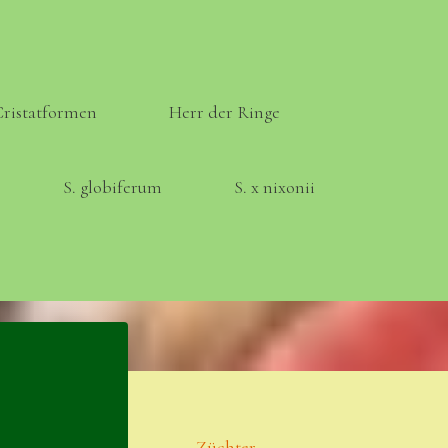
Cristatformen
Herr der Ringe
S. globiferum
S. x nixonii
Meta
Anmelden
Eintrags-Feed
Züchter