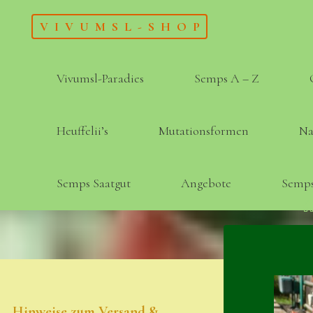
Skip
VIVUMSL-SHOP
to
content
Vivumsl-Paradies
Semps A – Z
Heuffelii’s
Mutationsformen
Na
Semps Saatgut
Angebote
Semps
Hinweise zum Versand &