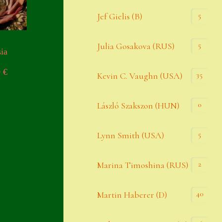
Widerrufsbelehrung
5
Jef Gielis (B)
Zahlung
5
Julia Gosakova (RUS)
ia
Zahlungs- & Versandinfos
0
€
35
Zubehör
Kevin C. Vaughn (USA)
Zubehör
0
László Szakszon (HUN)
5
Lynn Smith (USA)
2
Marina Timoshina (RUS)
40
Martin Haberer (D)