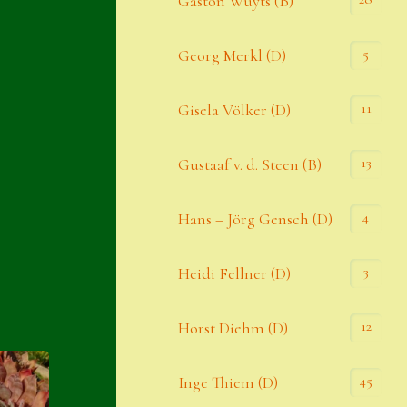
Gaston Wuyts (B)
S. x nixonii
5
Georg Merkl (D)
Semps die ich suche
Semps von A – Z
11
Gisela Völker (D)
Shop
13
Gustaaf v. d. Steen (B)
Suche
Sue Thomas
4
Hans – Jörg Gensch (D)
Translator
3
Heidi Fellner (D)
Versand
Versand von Semps
12
Horst Diehm (D)
Warenkorb
45
Inge Thiem (D)
Warenkorb