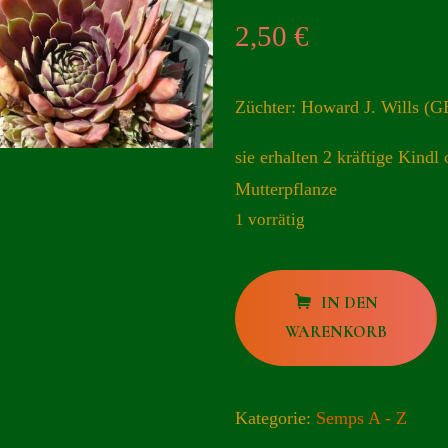
2,50
€
Züchter: Howard J. Wills (G
sie erhalten 2 kräftige Kindl 
Mutterpflanze
1 vorrätig
Starburst
IN DEN
Menge
WARENKORB
Kategorie:
Semps A - Z