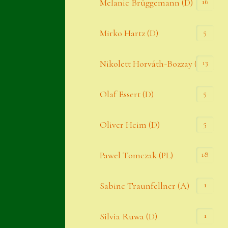
16
Melanie Brüggemann (D)
5
Mirko Hartz (D)
13
Nikolett Horváth-Bozzay (A)
5
Olaf Essert (D)
5
Oliver Heim (D)
18
Pawel Tomczak (PL)
1
Sabine Traunfellner (A)
1
Silvia Ruwa (D)