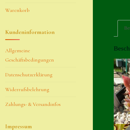
Warenkorb
Be
Kundeninformation
Besch
Allgemeine
Geschäftsbedingungen
Datenschutzerklärung
Widerrufsbelehrung
Zahlungs- & Versandinfos
Impressum