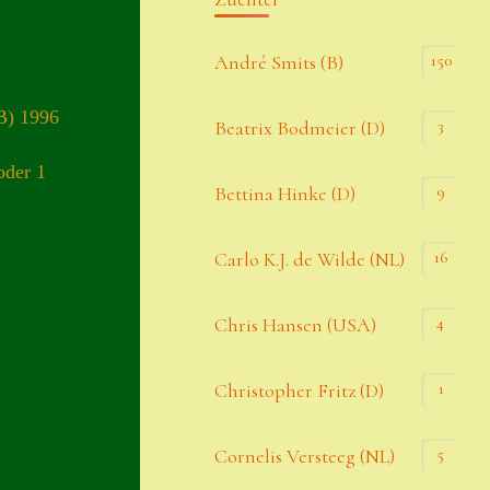
Kommentar-Feed
150
André Smits (B)
WordPress.org
B) 1996
3
Beatrix Bodmeier (D)
Kategorien
oder 1
9
Bettina Hinke (D)
Allgemein
16
Carlo K.J. de Wilde (NL)
Seiten
4
Chris Hansen (USA)
Account
1
Christopher Fritz (D)
Allgemeine Geschäftsbedingungen
5
Cornelis Versteeg (NL)
Comeback & Neuheiten