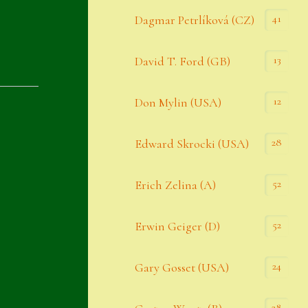
Datenschutzerklärung
41
Dagmar Petrlíková (CZ)
Erster Umgang mit Semps
13
David T. Ford (GB)
Gästebuch
Heuffelii’s
12
Don Mylin (USA)
Home
28
Edward Skrocki (USA)
Hostas
52
Erich Zelina (A)
Impressum
Kasse
52
Erwin Geiger (D)
Kontakt
24
Gary Gosset (USA)
Mein Konto
Naturformen
28