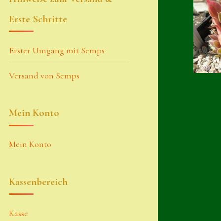
Erste Schritte
Erster Umgang mit Semps
Versand von Semps
Mein Konto
Mein Konto
Kassenbereich
Kasse