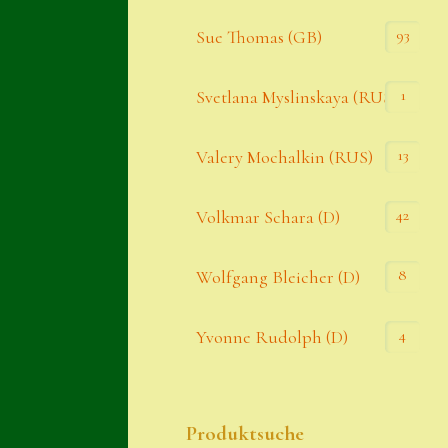
93
Sue Thomas (GB)
1
Svetlana Myslinskaya (RUS)
13
Valery Mochalkin (RUS)
42
Volkmar Schara (D)
8
Wolfgang Bleicher (D)
4
Yvonne Rudolph (D)
Produktsuche