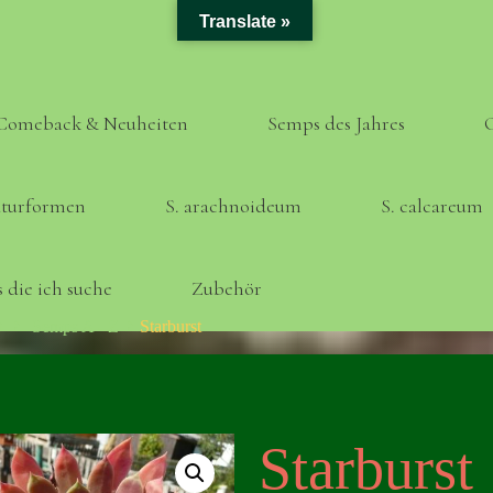
Translate »
Comeback & Neuheiten
Semps des Jahres
turformen
S. arachnoideum
S. calcareum
 die ich suche
Zubehör
Home
Semps A - Z
Starburst
Starburst