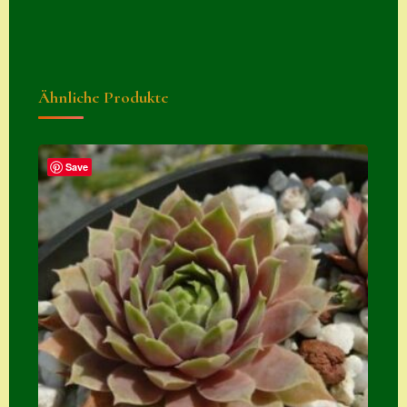
Suche
Sue Thomas
Translator
Ähnliche Produkte
Versand
Versand von
Save
Semps
Warenkorb
Warenkorb
Widerrufsbelehru
ng
Zahlung
Zahlungs- &
Versandinfos