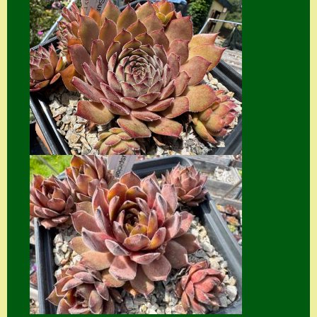
Home
Hostas
Impressum
Kasse
Kontakt
Mein Konto
Naturformen
S. x nixonii
Semps die ich
suche
Semps von A – Z
Shop