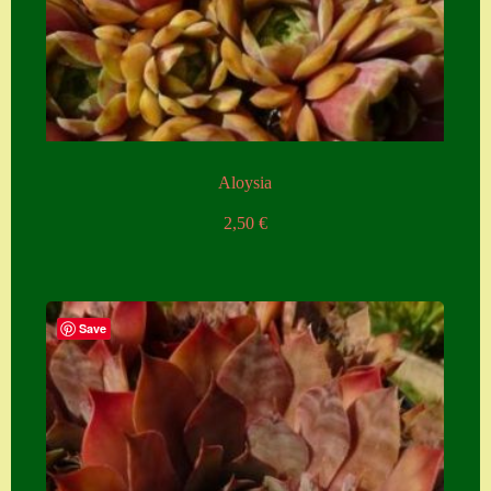
Aloysia
2,50
€
Save