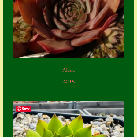
Alesia
2,50
€
Save