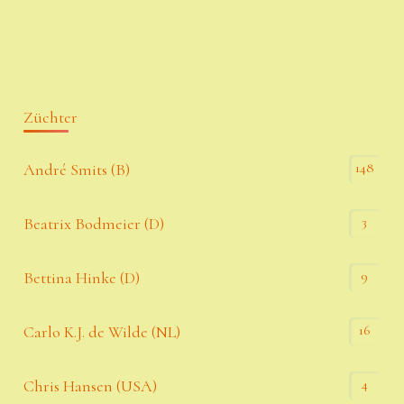
Züchter
148
André Smits (B)
3
Beatrix Bodmeier (D)
9
Bettina Hinke (D)
16
Carlo K.J. de Wilde (NL)
4
Chris Hansen (USA)