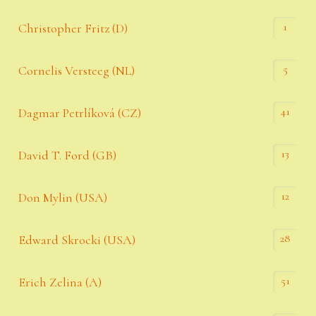
1
Christopher Fritz (D)
5
Cornelis Versteeg (NL)
41
Dagmar Petrlíková (CZ)
13
David T. Ford (GB)
12
Don Mylin (USA)
28
Edward Skrocki (USA)
51
Erich Zelina (A)