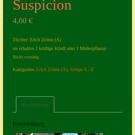
Suspicion
Seiten
4,00
€
Account
Allgemeine
Züchter: Erich Zelina (A)
Geschäftsbedingu
sie erhalten 2 kräftige Kindl oder 1 Mutterpflanze
ngen
Nicht vorrätig
Comeback &
Kategorien:
Erich Zelina (A)
,
Semps A - Z
Neuheiten
Datenschutzerklä
rung
Erster Umgang
Beschreibung
mit Semps
Gästebuch
Beschreibung
Heuffelii’s