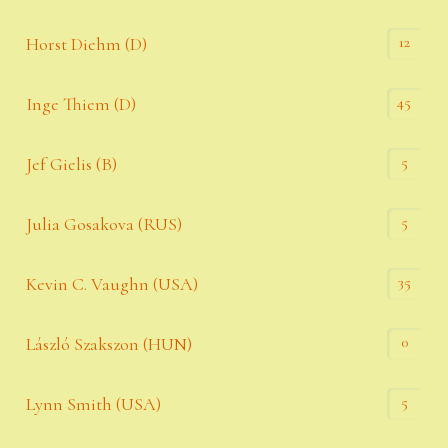
12
Horst Diehm (D)
45
Inge Thiem (D)
5
Jef Gielis (B)
5
Julia Gosakova (RUS)
35
Kevin C. Vaughn (USA)
0
László Szakszon (HUN)
5
Lynn Smith (USA)