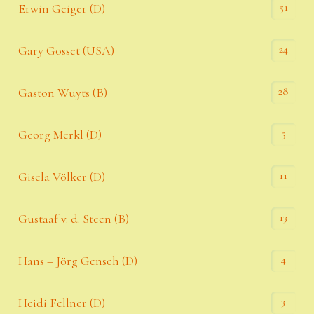
51
Erwin Geiger (D)
24
Gary Gosset (USA)
28
Gaston Wuyts (B)
5
Georg Merkl (D)
11
Gisela Völker (D)
13
Gustaaf v. d. Steen (B)
4
Hans – Jörg Gensch (D)
3
Heidi Fellner (D)