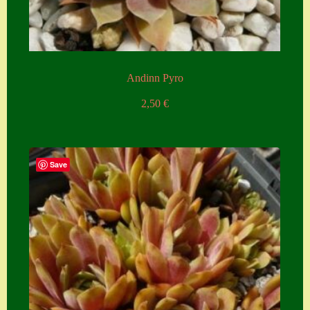
Zubehör
Zubehör
Andinn Pyro
2,50
€
Save