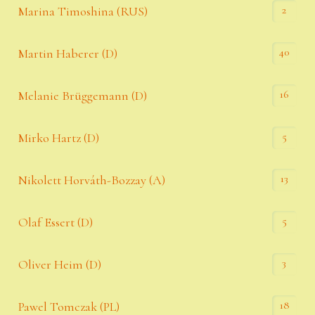
2
Marina Timoshina (RUS)
40
Martin Haberer (D)
16
Melanie Brüggemann (D)
5
Mirko Hartz (D)
13
Nikolett Horváth-Bozzay (A)
5
Olaf Essert (D)
3
Oliver Heim (D)
18
Pawel Tomczak (PL)