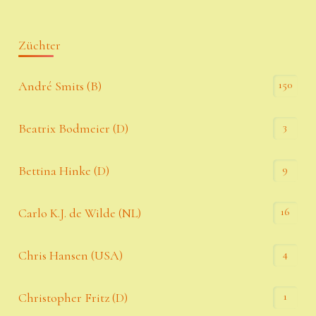
Züchter
150
André Smits (B)
3
Beatrix Bodmeier (D)
9
Bettina Hinke (D)
16
Carlo K.J. de Wilde (NL)
4
Chris Hansen (USA)
1
Christopher Fritz (D)