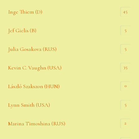
45
Inge Thiem (D)
5
Jef Gielis (B)
5
Julia Gosakova (RUS)
35
Kevin C. Vaughn (USA)
0
László Szakszon (HUN)
5
Lynn Smith (USA)
2
Marina Timoshina (RUS)