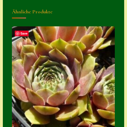
Suche
Ähnliche Produkte
Sue Thomas
Translator
Save
Versand
Versand von
Semps
Warenkorb
Warenkorb
Widerrufsbelehru
ng
Zahlung
Zahlungs- &
Versandinfos