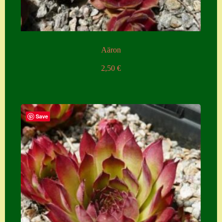
Aäron
2,50
€
Save