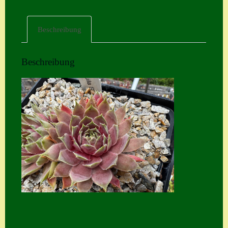
Home
Beschreibung
Hostas
Impressum
Beschreibung
Kasse
Kontakt
Mein Konto
Naturformen
S. x nixonii
Semps die ich
suche
Semps von A – Z
Shop