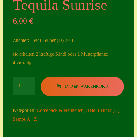
Tequila Sunrise
Seiten
6,00
€
Account
Allgemeine
Züchter: Heidi Fellner (D) 2018
Geschäftsbedingu
ngen
sie erhalten 2 kräftige Kindl oder 1 Mutterpflanze
4 vorrätig
Comeback &
Neuheiten
Tequila
Datenschutzerklä
IN DEN WARENKORB
Sunrise
rung
Menge
Erster Umgang
Kategorien:
Comeback & Neuheiten
,
Heidi Fellner (D)
,
mit Semps
Semps A - Z
Gästebuch
Heuffelii’s