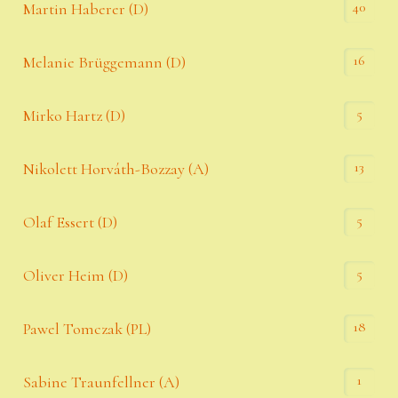
40
Martin Haberer (D)
16
Melanie Brüggemann (D)
5
Mirko Hartz (D)
13
Nikolett Horváth-Bozzay (A)
5
Olaf Essert (D)
5
Oliver Heim (D)
18
Pawel Tomczak (PL)
1
Sabine Traunfellner (A)