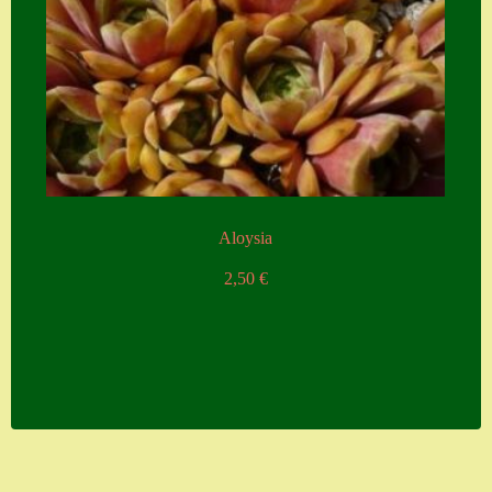
Aloysia
2,50
€