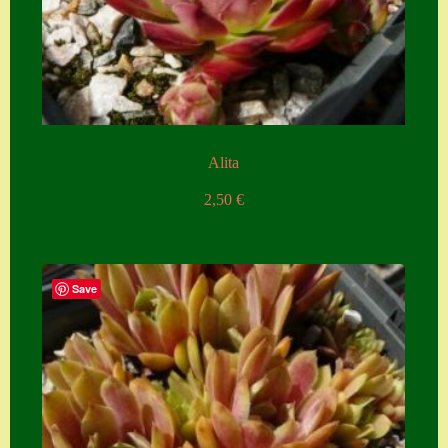
Alita
2,50
€
Save