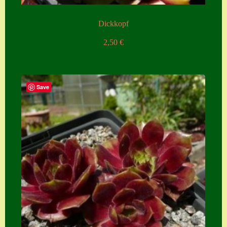
Zubehör
Dickkopf
Zubehör
2,50
€
Save