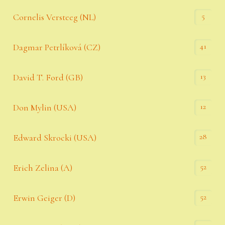
5
Cornelis Versteeg (NL)
41
Dagmar Petrlíková (CZ)
13
David T. Ford (GB)
12
Don Mylin (USA)
28
Edward Skrocki (USA)
52
Erich Zelina (A)
52
Erwin Geiger (D)