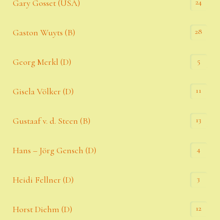
24
Gary Gosset (USA)
28
Gaston Wuyts (B)
5
Georg Merkl (D)
11
Gisela Völker (D)
13
Gustaaf v. d. Steen (B)
4
Hans – Jörg Gensch (D)
3
Heidi Fellner (D)
12
Horst Diehm (D)