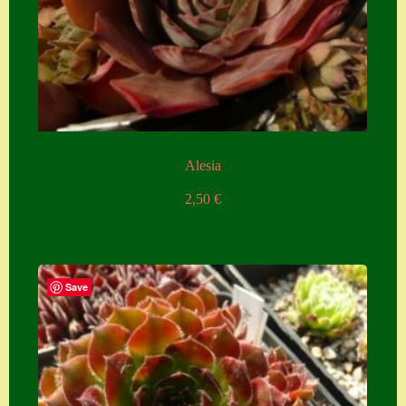
Alesia
2,50
€
Save