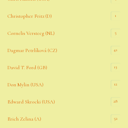
1
Christopher Fritz (D)
5
Cornelis Versteeg (NL)
41
Dagmar Petrlíková (CZ)
13
David T. Ford (GB)
12
Don Mylin (USA)
28
Edward Skrocki (USA)
52
Erich Zelina (A)