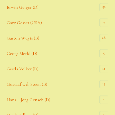
52
Erwin Geiger (D)
24
Gary Gosset (USA)
28
Gaston Wuyts (B)
5
Georg Merkl (D)
11
Gisela Völker (D)
13
Gustaaf v. d. Steen (B)
4
Hans – Jörg Gensch (D)
3