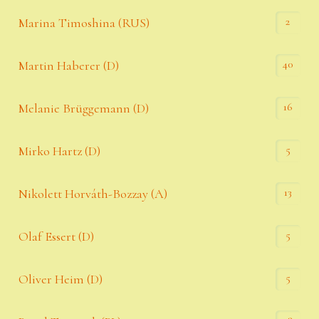
2
Marina Timoshina (RUS)
40
Martin Haberer (D)
16
Melanie Brüggemann (D)
5
Mirko Hartz (D)
13
Nikolett Horváth-Bozzay (A)
5
Olaf Essert (D)
5
Oliver Heim (D)