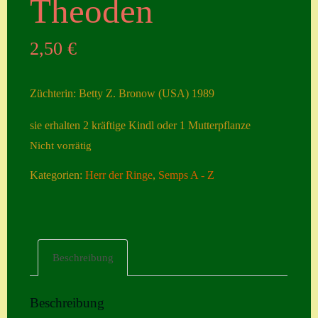
Theoden
Seiten
2,50
€
Account
Allgemeine
Züchterin: Betty Z. Bronow (USA) 1989
Geschäftsbedingu
ngen
sie erhalten 2 kräftige Kindl oder 1 Mutterpflanze
Nicht vorrätig
Comeback &
Neuheiten
Kategorien:
Herr der Ringe
,
Semps A - Z
Datenschutzerklä
rung
Erster Umgang
Beschreibung
mit Semps
Gästebuch
Beschreibung
Heuffelii’s