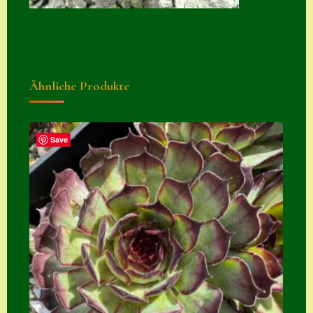
Suche
Sue Thomas
Translator
Ähnliche Produkte
Versand
Versand von
Semps
Save
Warenkorb
Warenkorb
Widerrufsbelehru
ng
Zahlung
Zahlungs- &
Versandinfos