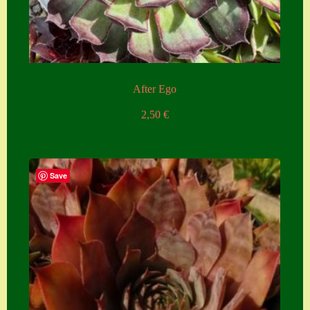
Zubehör
Zubehör
After Ego
2,50
€
Save