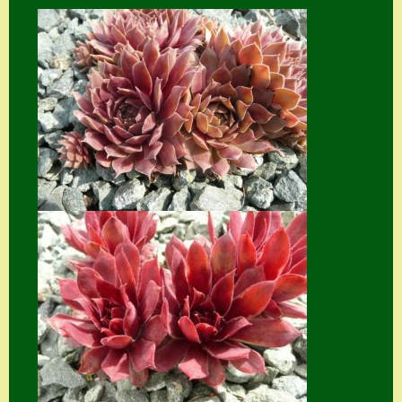
Home
Hostas
Impressum
Kasse
Kontakt
Mein Konto
Naturformen
S. x nixonii
Semps die ich
suche
Semps von A – Z
Shop