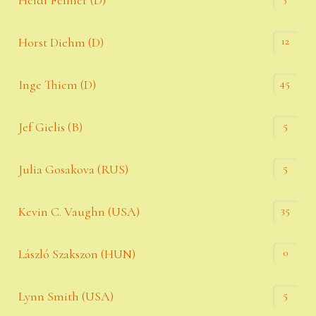
Heidi Fellner (D)
12
Horst Diehm (D)
45
Inge Thiem (D)
5
Jef Gielis (B)
5
Julia Gosakova (RUS)
35
Kevin C. Vaughn (USA)
0
László Szakszon (HUN)
5
Lynn Smith (USA)