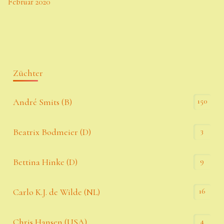
Februar 2020
Züchter
150
André Smits (B)
3
Beatrix Bodmeier (D)
9
Bettina Hinke (D)
16
Carlo K.J. de Wilde (NL)
4
Chris Hansen (USA)