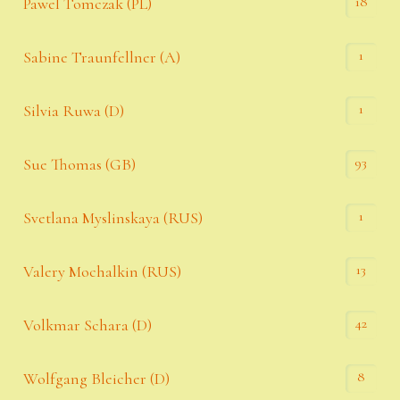
18
Pawel Tomczak (PL)
1
Sabine Traunfellner (A)
1
Silvia Ruwa (D)
93
Sue Thomas (GB)
1
Svetlana Myslinskaya (RUS)
13
Valery Mochalkin (RUS)
42
Volkmar Schara (D)
8
Wolfgang Bleicher (D)