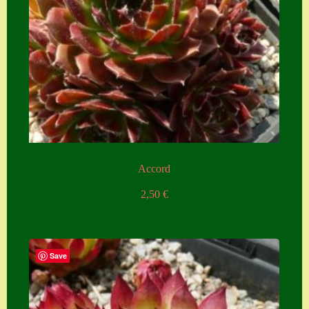
Accord
2,50
€
Save