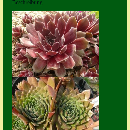
Beschreibung
Home
Hostas
Impressum
Kasse
Kontakt
Mein Konto
Naturformen
S. x nixonii
Semps die ich
suche
Semps von A – Z
Shop