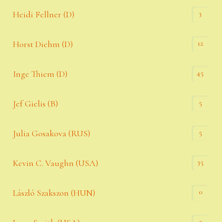
3
Heidi Fellner (D)
12
Horst Diehm (D)
45
Inge Thiem (D)
5
Jef Gielis (B)
5
Julia Gosakova (RUS)
35
Kevin C. Vaughn (USA)
0
László Szakszon (HUN)
5