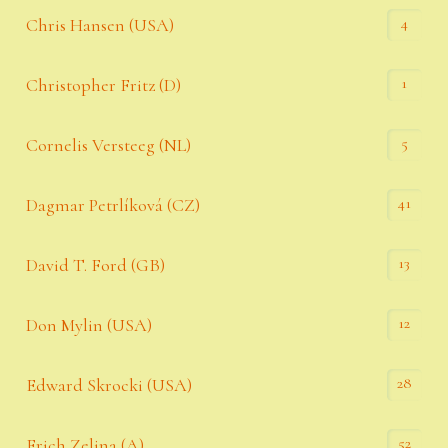
4
Chris Hansen (USA)
1
Christopher Fritz (D)
5
Cornelis Versteeg (NL)
41
Dagmar Petrlíková (CZ)
13
David T. Ford (GB)
12
Don Mylin (USA)
28
Edward Skrocki (USA)
52
Erich Zelina (A)