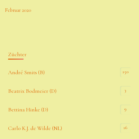
Februar 2020
Züchter
150
André Smits (B)
3
Beatrix Bodmeier (D)
9
Bettina Hinke (D)
16
Carlo K.J. de Wilde (NL)