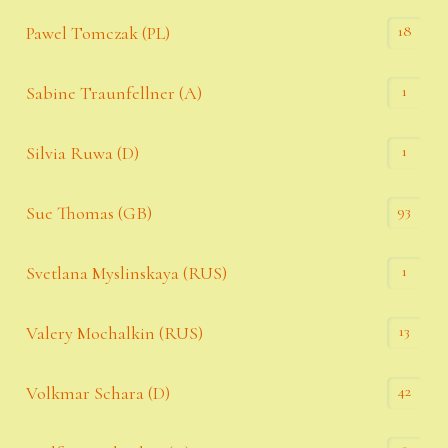
18
Pawel Tomczak (PL)
1
Sabine Traunfellner (A)
1
Silvia Ruwa (D)
93
Sue Thomas (GB)
1
Svetlana Myslinskaya (RUS)
13
Valery Mochalkin (RUS)
42
Volkmar Schara (D)