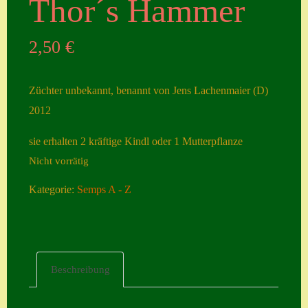
Thor´s Hammer
Seiten
2,50
€
Account
Allgemeine
Züchter unbekannt, benannt von Jens Lachenmaier (D)
Geschäftsbedingu
2012
ngen
sie erhalten 2 kräftige Kindl oder 1 Mutterpflanze
Comeback &
Nicht vorrätig
Neuheiten
Datenschutzerklä
Kategorie:
Semps A - Z
rung
Erster Umgang
mit Semps
Beschreibung
Gästebuch
Heuffelii’s