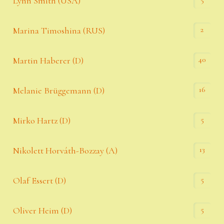
Lynn Smith (USA)
2
Marina Timoshina (RUS)
40
Martin Haberer (D)
16
Melanie Brüggemann (D)
5
Mirko Hartz (D)
13
Nikolett Horváth-Bozzay (A)
5
Olaf Essert (D)
5
Oliver Heim (D)