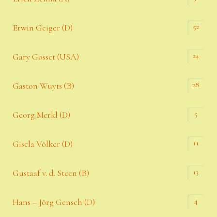
52
Erwin Geiger (D)
24
Gary Gosset (USA)
28
Gaston Wuyts (B)
5
Georg Merkl (D)
11
Gisela Völker (D)
13
Gustaaf v. d. Steen (B)
4
Hans – Jörg Gensch (D)