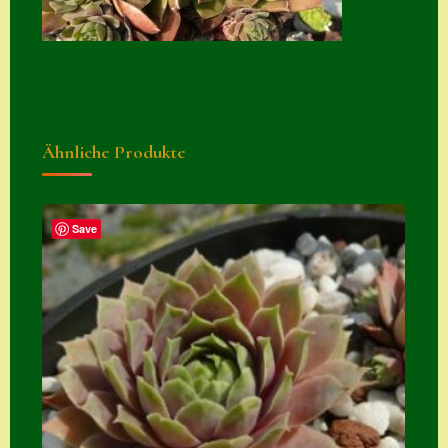
Suche
Sue Thomas
Translator
Versand
Ähnliche Produkte
Versand von
Semps
Save
Warenkorb
Warenkorb
Widerrufsbelehru
ng
Zahlung
Zahlungs- &
Versandinfos