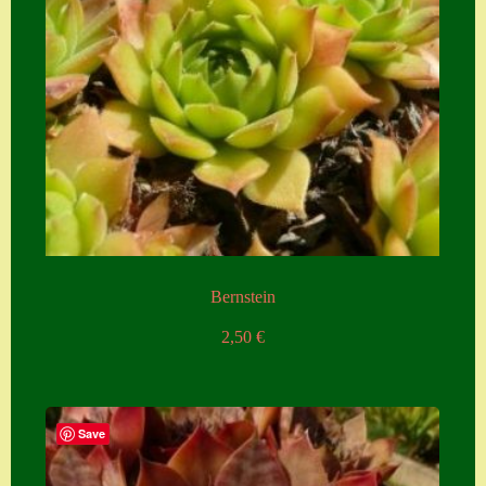
Bernstein
2,50
€
Save