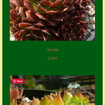
Accord
2,50
€
Save