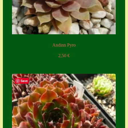
Zubehör
Zubehör
Andinn Pyro
2,50
€
Save