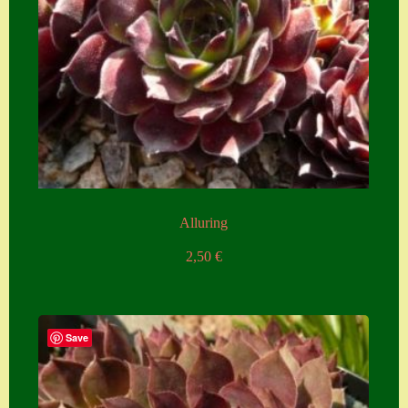
Alluring
2,50
€
Save