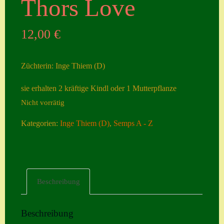
Thors Love
Seiten
12,00
€
Account
Allgemeine
Züchterin: Inge Thiem (D)
Geschäftsbedingu
ngen
sie erhalten 2 kräftige Kindl oder 1 Mutterpflanze
Nicht vorrätig
Comeback &
Neuheiten
Kategorien:
Inge Thiem (D)
,
Semps A - Z
Datenschutzerklä
rung
Erster Umgang
Beschreibung
mit Semps
Gästebuch
Beschreibung
Heuffelii’s