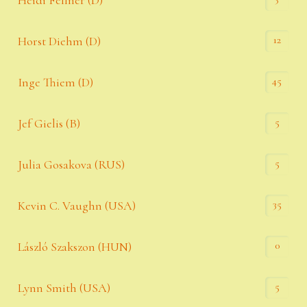
Heidi Fellner (D)
12
Horst Diehm (D)
45
Inge Thiem (D)
5
Jef Gielis (B)
5
Julia Gosakova (RUS)
35
Kevin C. Vaughn (USA)
0
László Szakszon (HUN)
5
Lynn Smith (USA)