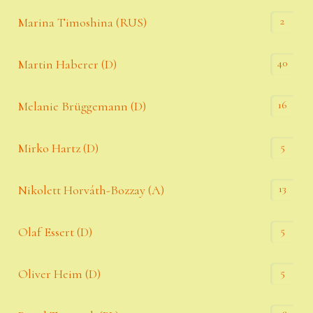
2
Marina Timoshina (RUS)
40
Martin Haberer (D)
16
Melanie Brüggemann (D)
5
Mirko Hartz (D)
13
Nikolett Horváth-Bozzay (A)
5
Olaf Essert (D)
5
Oliver Heim (D)