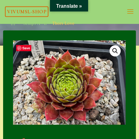
Skip
Translate »
VIVUMSL-SHOP
to
content
Home
Semps A - Z
Thors Love
Meta
Save
Anmelden
Eintrags-Feed
Kommentar-Feed
WordPress.org
Kategorien
Allgemein