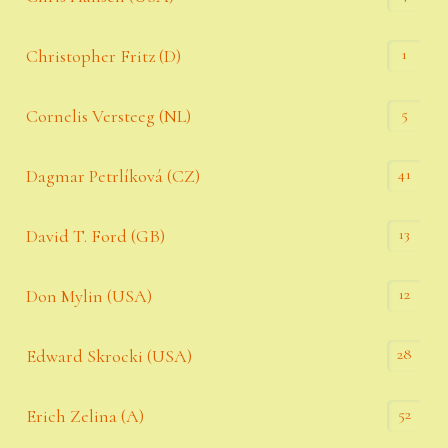
1
Christopher Fritz (D)
5
Cornelis Versteeg (NL)
41
Dagmar Petrlíková (CZ)
13
David T. Ford (GB)
12
Don Mylin (USA)
28
Edward Skrocki (USA)
52
Erich Zelina (A)