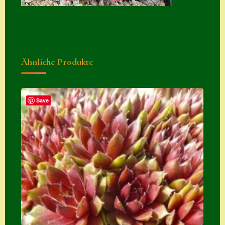
Suche
Sue Thomas
Translator
Ähnliche Produkte
Versand
Versand von
Semps
Save
Warenkorb
Warenkorb
Widerrufsbelehru
ng
Zahlung
Zahlungs- &
Versandinfos