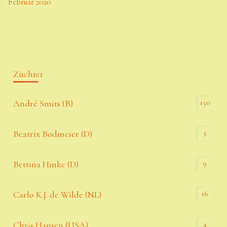
Februar 2020
Züchter
150
André Smits (B)
3
Beatrix Bodmeier (D)
9
Bettina Hinke (D)
16
Carlo K.J. de Wilde (NL)
4
Chris Hansen (USA)