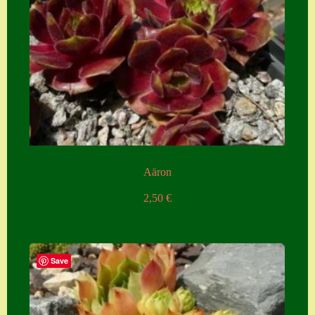
Aäron
2,50
€
Save