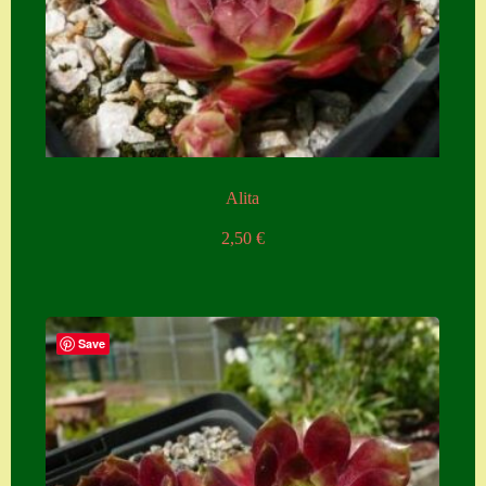
Alita
2,50
€
Save