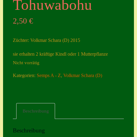
Tohuwabohu
Seiten
2,50
€
Account
Allgemeine
Züchter: Volkmar Schara (D) 2015
Geschäftsbedingu
ngen
sie erhalten 2 kräftige Kindl oder 1 Mutterpflanze
Nicht vorrätig
Comeback &
Neuheiten
Kategorien:
Semps A - Z
,
Volkmar Schara (D)
Datenschutzerklä
rung
Erster Umgang
Beschreibung
mit Semps
Gästebuch
Beschreibung
Heuffelii’s