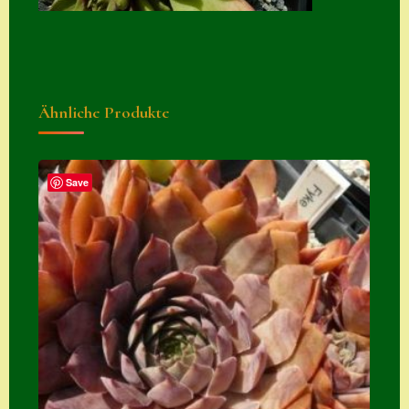
Suche
Sue Thomas
Translator
Ähnliche Produkte
Versand
Versand von
Semps
Save
Warenkorb
Warenkorb
Widerrufsbelehru
ng
Zahlung
Zahlungs- &
Versandinfos