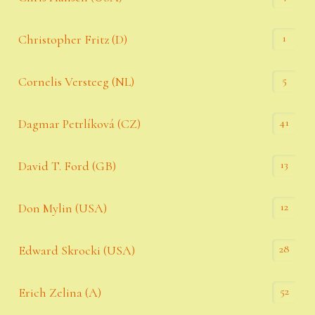
1
Christopher Fritz (D)
5
Cornelis Versteeg (NL)
41
Dagmar Petrlíková (CZ)
13
David T. Ford (GB)
12
Don Mylin (USA)
28
Edward Skrocki (USA)
52
Erich Zelina (A)