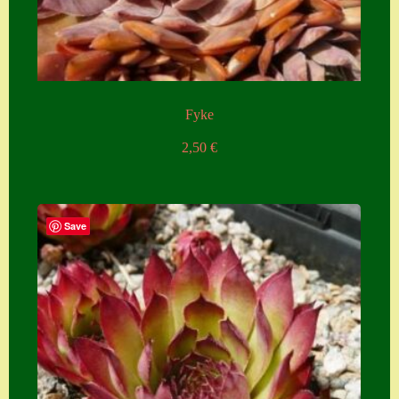
Zubehör
Zubehör
Fyke
2,50
€
Save