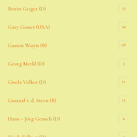
52
Erwin Geiger (D)
24
Gary Gosset (USA)
28
Gaston Wuyts (B)
5
Georg Merkl (D)
11
Gisela Völker (D)
13
Gustaaf v. d. Steen (B)
4
Hans – Jörg Gensch (D)
3