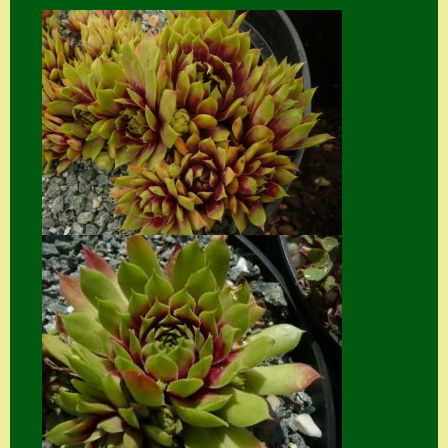
Home
Hostas
Impressum
Kasse
Kontakt
Mein Konto
Naturformen
S. x nixonii
Semps die ich
suche
Semps von A – Z
Shop