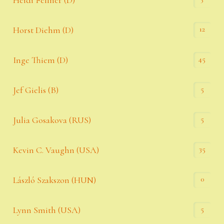
Heidi Fellner (D)
12
Horst Diehm (D)
45
Inge Thiem (D)
5
Jef Gielis (B)
5
Julia Gosakova (RUS)
35
Kevin C. Vaughn (USA)
0
László Szakszon (HUN)
5
Lynn Smith (USA)