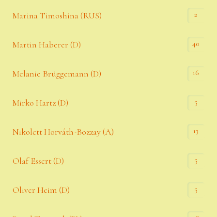
2
Marina Timoshina (RUS)
40
Martin Haberer (D)
16
Melanie Brüggemann (D)
5
Mirko Hartz (D)
13
Nikolett Horváth-Bozzay (A)
5
Olaf Essert (D)
5
Oliver Heim (D)