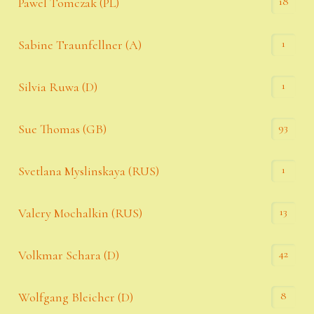
18
Pawel Tomczak (PL)
1
Sabine Traunfellner (A)
1
Silvia Ruwa (D)
93
Sue Thomas (GB)
1
Svetlana Myslinskaya (RUS)
13
Valery Mochalkin (RUS)
42
Volkmar Schara (D)
8
Wolfgang Bleicher (D)