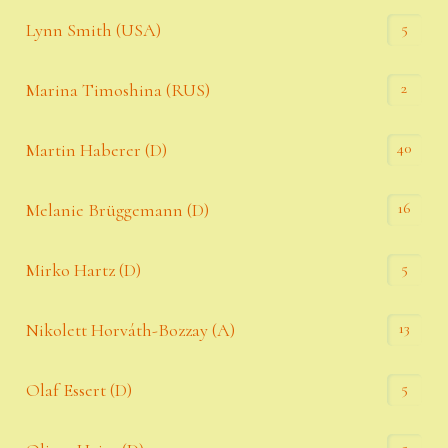
5
Lynn Smith (USA)
2
Marina Timoshina (RUS)
40
Martin Haberer (D)
16
Melanie Brüggemann (D)
5
Mirko Hartz (D)
13
Nikolett Horváth-Bozzay (A)
5
Olaf Essert (D)