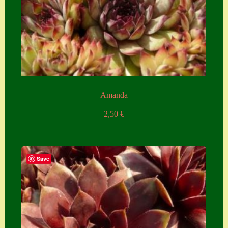
Zubehör
Zubehör
Amanda
2,50
€
Save