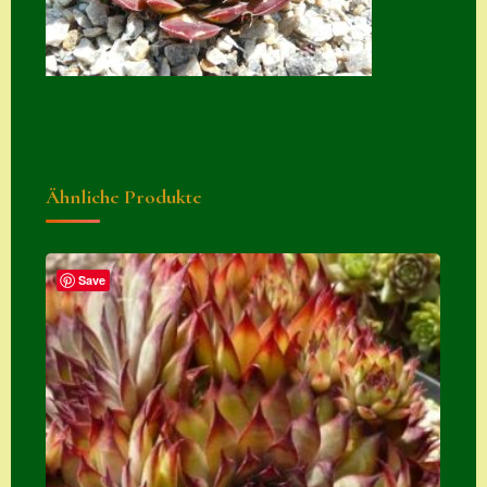
Suche
Sue Thomas
Translator
Versand
Versand von
Ähnliche Produkte
Semps
Warenkorb
Save
Warenkorb
Widerrufsbelehru
ng
Zahlung
Zahlungs- &
Versandinfos