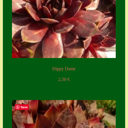
Dippy Dame
2,50
€
Save