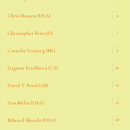
4
Chris Hansen (USA)
1
Christopher Fritz (D)
5
Cornelis Versteeg (NL)
41
Dagmar Petrlíková (CZ)
13
David T. Ford (GB)
12
Don Mylin (USA)
28
Edward Skrocki (USA)