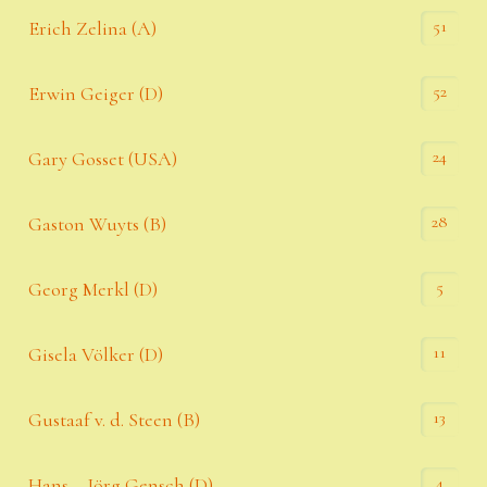
51
Erich Zelina (A)
52
Erwin Geiger (D)
24
Gary Gosset (USA)
28
Gaston Wuyts (B)
5
Georg Merkl (D)
11
Gisela Völker (D)
13
Gustaaf v. d. Steen (B)
4
Hans – Jörg Gensch (D)