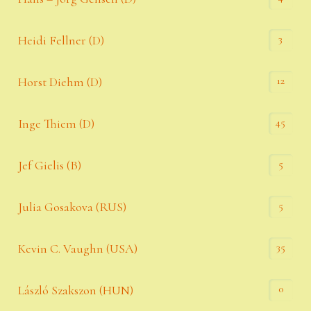
3
Heidi Fellner (D)
12
Horst Diehm (D)
45
Inge Thiem (D)
5
Jef Gielis (B)
5
Julia Gosakova (RUS)
35
Kevin C. Vaughn (USA)
0
László Szakszon (HUN)