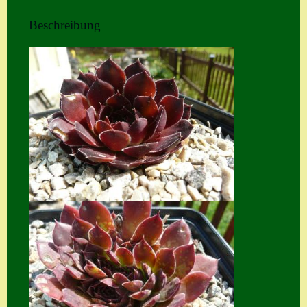
Home
Beschreibung
Hostas
Impressum
Kasse
Kontakt
Mein Konto
Naturformen
S. x nixonii
Semps die ich
suche
Semps von A – Z
Shop