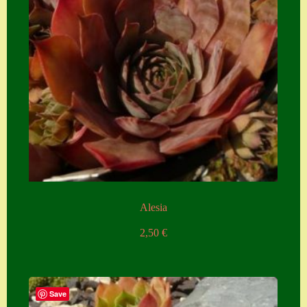
Alesia
2,50
€
Save