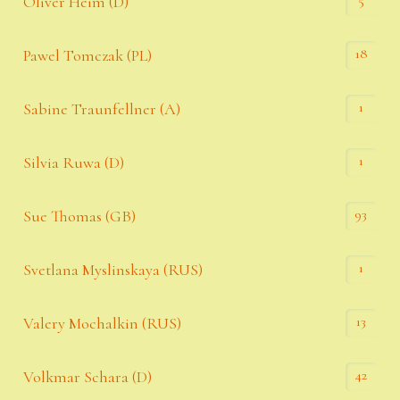
5
Oliver Heim (D)
18
Pawel Tomczak (PL)
1
Sabine Traunfellner (A)
1
Silvia Ruwa (D)
93
Sue Thomas (GB)
1
Svetlana Myslinskaya (RUS)
13
Valery Mochalkin (RUS)
42
Volkmar Schara (D)