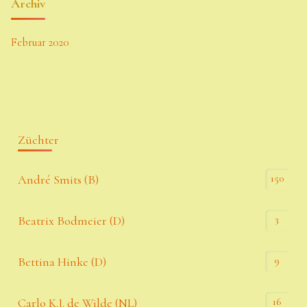
Archiv
Februar 2020
Züchter
150
André Smits (B)
3
Beatrix Bodmeier (D)
9
Bettina Hinke (D)
16
Carlo K.J. de Wilde (NL)