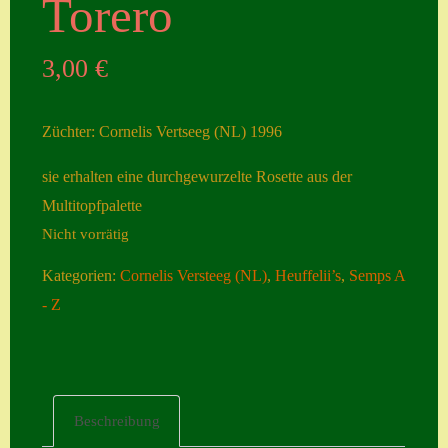
Torero
Seiten
3,00
€
Account
Allgemeine
Züchter: Cornelis Vertseeg (NL) 1996
Geschäftsbedingu
ngen
sie erhalten eine durchgewurzelte Rosette aus der
Multitopfpalette
Comeback &
Nicht vorrätig
Neuheiten
Datenschutzerklä
Kategorien:
Cornelis Versteeg (NL)
,
Heuffelii’s
,
Semps A
rung
- Z
Erster Umgang
mit Semps
Gästebuch
Beschreibung
Heuffelii’s