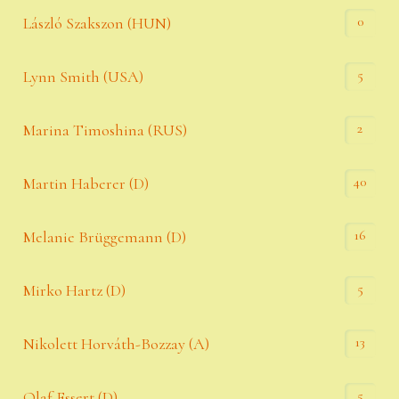
0
László Szakszon (HUN)
5
Lynn Smith (USA)
2
Marina Timoshina (RUS)
40
Martin Haberer (D)
16
Melanie Brüggemann (D)
5
Mirko Hartz (D)
13
Nikolett Horváth-Bozzay (A)
5
Olaf Essert (D)