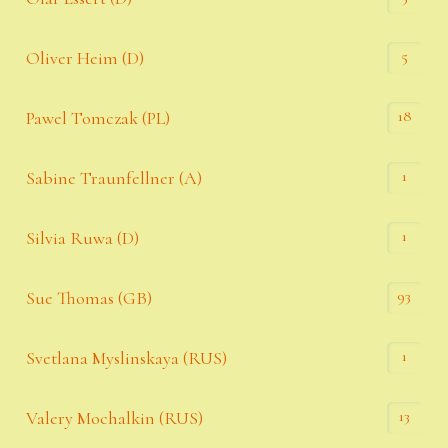
5
Oliver Heim (D)
18
Pawel Tomczak (PL)
1
Sabine Traunfellner (A)
1
Silvia Ruwa (D)
93
Sue Thomas (GB)
1
Svetlana Myslinskaya (RUS)
13
Valery Mochalkin (RUS)