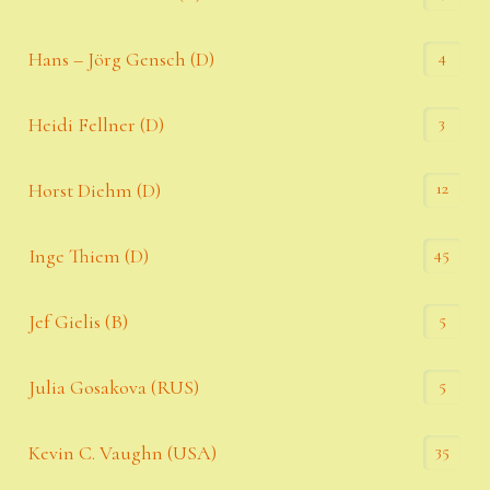
4
Hans – Jörg Gensch (D)
3
Heidi Fellner (D)
12
Horst Diehm (D)
45
Inge Thiem (D)
5
Jef Gielis (B)
5
Julia Gosakova (RUS)
35
Kevin C. Vaughn (USA)