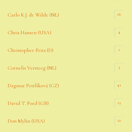
16
Carlo K.J. de Wilde (NL)
4
Chris Hansen (USA)
1
Christopher Fritz (D)
5
Cornelis Versteeg (NL)
41
Dagmar Petrlíková (CZ)
13
David T. Ford (GB)
12
Don Mylin (USA)