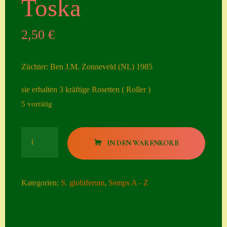
Toska
Seiten
2,50
€
Account
Allgemeine
Züchter: Ben J.M. Zonneveld (NL) 1985
Geschäftsbedingu
ngen
sie erhalten 3 kräftige Rosetten ( Roller )
5 vorrätig
Comeback &
Neuheiten
Toska
Datenschutzerklä
IN DEN WARENKORB
Menge
rung
Erster Umgang
Kategorien:
S. globiferum
,
Semps A - Z
mit Semps
Gästebuch
Heuffelii’s