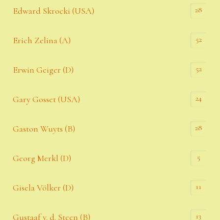
28
Edward Skrocki (USA)
52
Erich Zelina (A)
52
Erwin Geiger (D)
24
Gary Gosset (USA)
28
Gaston Wuyts (B)
5
Georg Merkl (D)
11
Gisela Völker (D)
13
Gustaaf v. d. Steen (B)