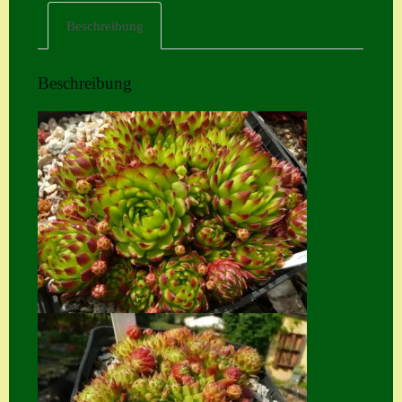
Beschreibung
Home
Hostas
Beschreibung
Impressum
Kasse
Kontakt
Mein Konto
Naturformen
S. x nixonii
Semps die ich
suche
Semps von A – Z
Shop