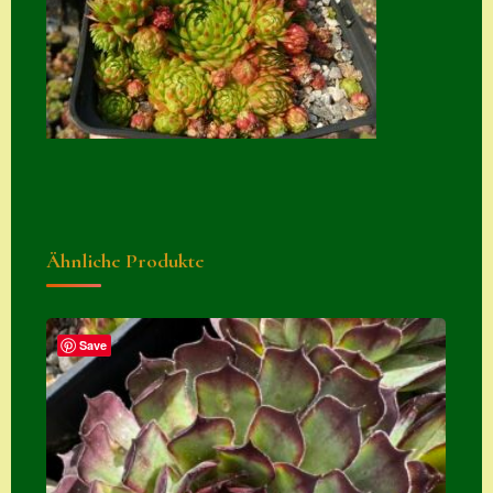
Suche
Sue Thomas
Translator
Versand
Versand von
Semps
Ähnliche Produkte
Warenkorb
Warenkorb
Widerrufsbelehru
Save
ng
Zahlung
Zahlungs- &
Versandinfos