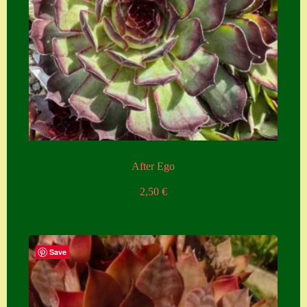
Zubehör
Zubehör
After Ego
2,50
€
Save