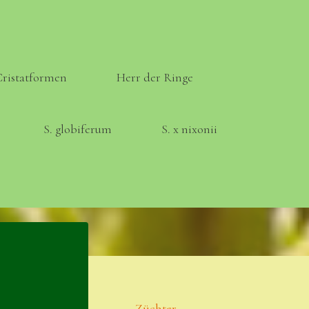
Cristatformen
Herr der Ringe
S. globiferum
S. x nixonii
Meta
Anmelden
Eintrags-Feed
Züchter