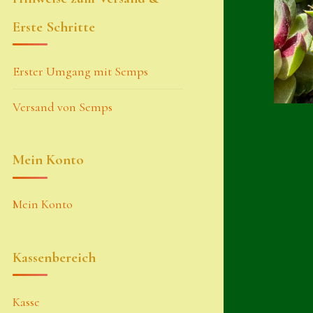
Erste Schritte
Erster Umgang mit Semps
Versand von Semps
Mein Konto
Mein Konto
Kassenbereich
Kasse