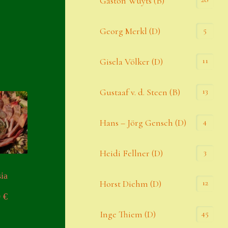
Gaston Wuyts (B)
S. x nixonii
5
Georg Merkl (D)
Semps die ich suche
Semps von A – Z
11
Gisela Völker (D)
Shop
13
Gustaaf v. d. Steen (B)
Suche
Sue Thomas
4
Hans – Jörg Gensch (D)
Translator
3
Heidi Fellner (D)
Versand
ia
Versand von Semps
12
Horst Diehm (D)
0
€
Warenkorb
45
Inge Thiem (D)
Warenkorb