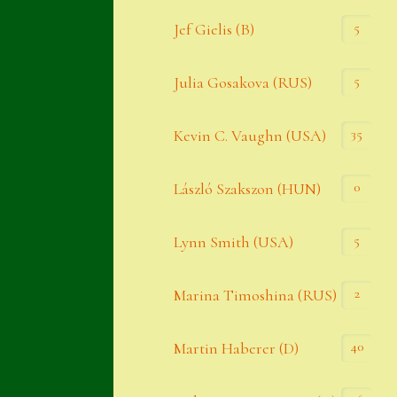
Widerrufsbelehrung
5
Jef Gielis (B)
Zahlung
5
Julia Gosakova (RUS)
Zahlungs- & Versandinfos
35
Zubehör
Kevin C. Vaughn (USA)
Zubehör
0
László Szakszon (HUN)
5
Lynn Smith (USA)
2
Marina Timoshina (RUS)
40
Martin Haberer (D)