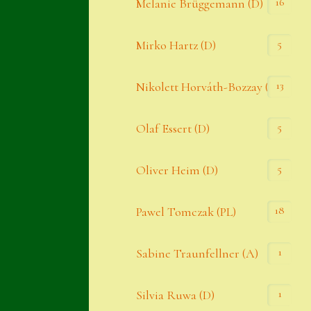
16
Melanie Brüggemann (D)
5
Mirko Hartz (D)
13
Nikolett Horváth-Bozzay (A)
5
Olaf Essert (D)
5
Oliver Heim (D)
18
Pawel Tomczak (PL)
1
Sabine Traunfellner (A)
1
Silvia Ruwa (D)