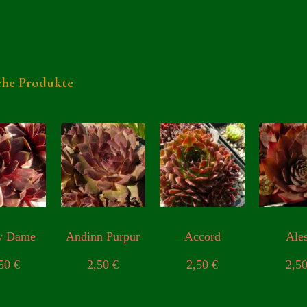
che Produkte
y Dame
Andinn Purpur
Accord
Ales
,50
€
2,50
€
2,50
€
2,5