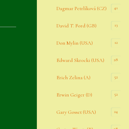
Datenschutzerklärung
41
Dagmar Petrlíková (CZ)
Erster Umgang mit Semps
13
David T. Ford (GB)
Gästebuch
Heuffelii’s
12
Don Mylin (USA)
Home
28
Edward Skrocki (USA)
Hostas
52
Erich Zelina (A)
Impressum
Kasse
52
Erwin Geiger (D)
Kontakt
24
Gary Gosset (USA)
Mein Konto
Naturformen
28