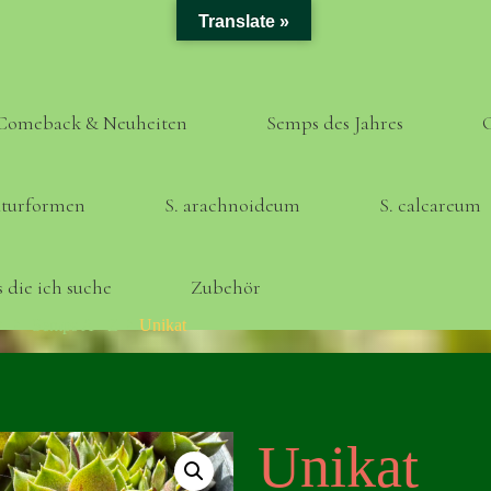
Translate »
Comeback & Neuheiten
Semps des Jahres
turformen
S. arachnoideum
S. calcareum
 die ich suche
Zubehör
Home
Semps A - Z
Unikat
Unikat