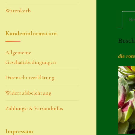
Warenkorb
Be
Kundeninformation
Besch
Allgemeine
die rot
Geschäftsbedingungen
Datenschutzerklärung
Widerrufsbelehrung
Zahlungs- & Versandinfos
Impressum