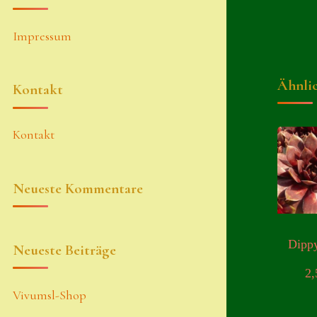
Impressum
Ähnli
Kontakt
Kontakt
Neueste Kommentare
Dipp
Neueste Beiträge
2
Vivumsl-Shop