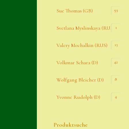
93
Sue Thomas (GB)
1
Svetlana Myslinskaya (RUS)
13
Valery Mochalkin (RUS)
42
Volkmar Schara (D)
8
Wolfgang Bleicher (D)
4
Yvonne Rudolph (D)
Produktsuche