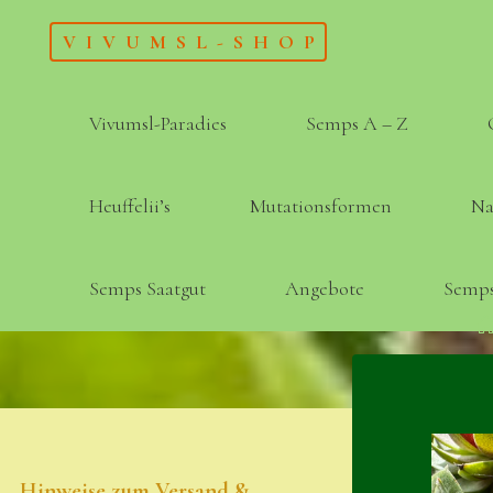
Skip
VIVUMSL-SHOP
to
content
Vivumsl-Paradies
Semps A – Z
Heuffelii’s
Mutationsformen
Na
Semps Saatgut
Angebote
Semps
Hinweise zum Versand &