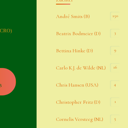
Kommentar-Feed
150
André Smits (B)
WordPress.org
 (CRO)
3
Beatrix Bodmeier (D)
Kategorien
9
Bettina Hinke (D)
Allgemein
16
Carlo K.J. de Wilde (NL)
Seiten
4
Chris Hansen (USA)
B
Account
1
Christopher Fritz (D)
Allgemeine Geschäftsbedingungen
5
Cornelis Versteeg (NL)
Comeback & Neuheiten