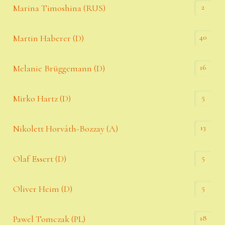
2
Marina Timoshina (RUS)
40
Martin Haberer (D)
16
Melanie Brüggemann (D)
5
Mirko Hartz (D)
13
Nikolett Horváth-Bozzay (A)
5
Olaf Essert (D)
5
Oliver Heim (D)
18
Pawel Tomczak (PL)