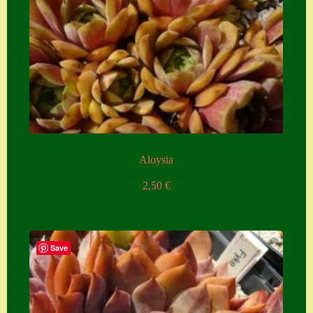
Aloysia
2,50
€
Save