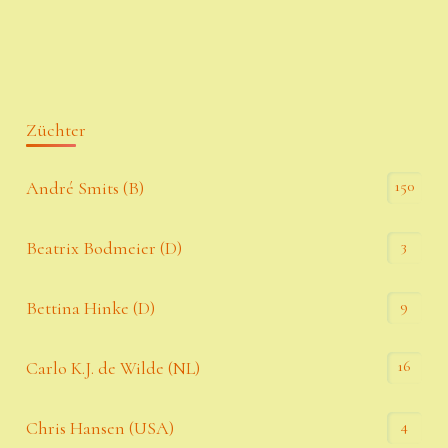
Züchter
150
André Smits (B)
3
Beatrix Bodmeier (D)
9
Bettina Hinke (D)
16
Carlo K.J. de Wilde (NL)
4
Chris Hansen (USA)