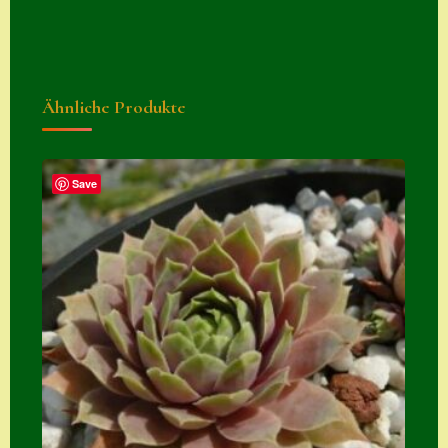
Suche
Sue Thomas
Translator
Ähnliche Produkte
Versand
Versand von
Save
Semps
Warenkorb
Warenkorb
Widerrufsbelehru
ng
Zahlung
Zahlungs- &
Versandinfos