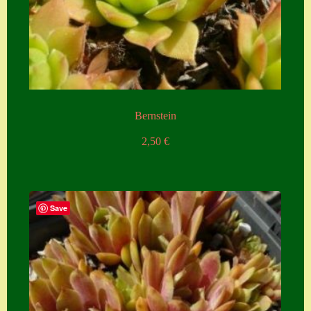
Bernstein
2,50
€
Save