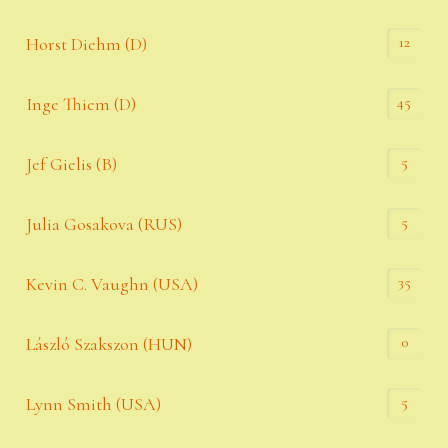
12
Horst Diehm (D)
45
Inge Thiem (D)
5
Jef Gielis (B)
5
Julia Gosakova (RUS)
35
Kevin C. Vaughn (USA)
0
László Szakszon (HUN)
5
Lynn Smith (USA)