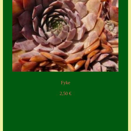
Fyke
2,50
€