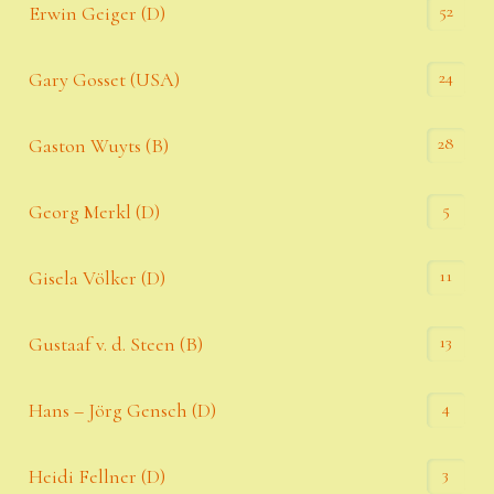
52
Erwin Geiger (D)
24
Gary Gosset (USA)
28
Gaston Wuyts (B)
5
Georg Merkl (D)
11
Gisela Völker (D)
13
Gustaaf v. d. Steen (B)
4
Hans – Jörg Gensch (D)
3
Heidi Fellner (D)