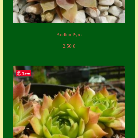
Zubehör
Zubehör
Andinn Pyro
2,50
€
Save