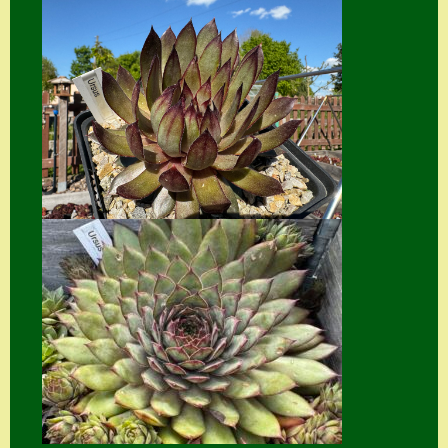
Home
Hostas
Impressum
Kasse
Kontakt
Mein Konto
Naturformen
S. x nixonii
Semps die ich
suche
Semps von A – Z
Shop