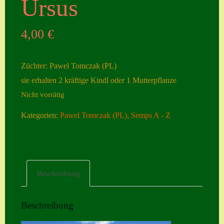
Ursus
Seiten
4,00
€
Account
Allgemeine
Züchter: Pawel Tomczak (PL)
Geschäftsbedingu
sie erhalten 2 kräftige Kindl oder 1 Mutterpflanze
ngen
Nicht vorrätig
Comeback &
Kategorien:
Pawel Tomczak (PL)
,
Semps A - Z
Neuheiten
Datenschutzerklä
rung
Erster Umgang
Beschreibung
mit Semps
Gästebuch
Beschreibung
Heuffelii’s