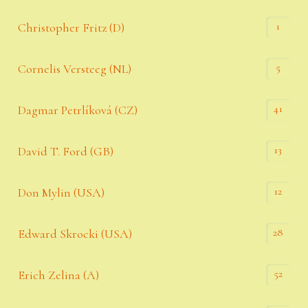
1
Christopher Fritz (D)
5
Cornelis Versteeg (NL)
41
Dagmar Petrlíková (CZ)
13
David T. Ford (GB)
12
Don Mylin (USA)
28
Edward Skrocki (USA)
52
Erich Zelina (A)