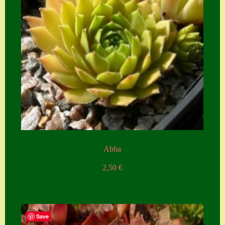
Abba
2,50
€
Save