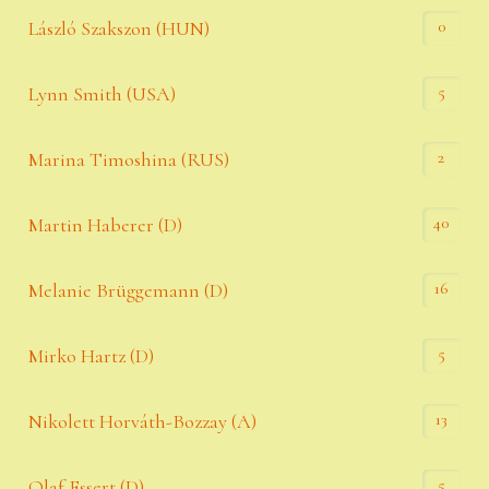
0
László Szakszon (HUN)
5
Lynn Smith (USA)
2
Marina Timoshina (RUS)
40
Martin Haberer (D)
16
Melanie Brüggemann (D)
5
Mirko Hartz (D)
13
Nikolett Horváth-Bozzay (A)
5
Olaf Essert (D)