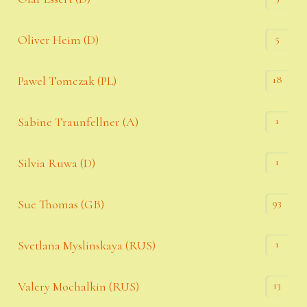
5
Oliver Heim (D)
18
Pawel Tomczak (PL)
1
Sabine Traunfellner (A)
1
Silvia Ruwa (D)
93
Sue Thomas (GB)
1
Svetlana Myslinskaya (RUS)
13
Valery Mochalkin (RUS)