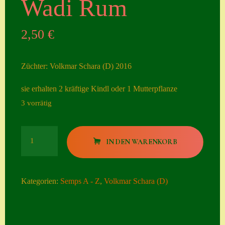
Wadi Rum
Seiten
2,50
€
Account
Allgemeine
Züchter: Volkmar Schara (D) 2016
Geschäftsbedingu
ngen
sie erhalten 2 kräftige Kindl oder 1 Mutterpflanze
3 vorrätig
Comeback &
Neuheiten
Wadi
Datenschutzerklä
IN DEN WARENKORB
Rum
rung
Menge
Erster Umgang
Kategorien:
Semps A - Z
,
Volkmar Schara (D)
mit Semps
Gästebuch
Heuffelii’s