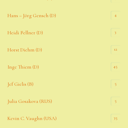
4
Hans – Jörg Gensch (D)
3
Heidi Fellner (D)
12
Horst Diehm (D)
45
Inge Thiem (D)
5
Jef Gielis (B)
5
Julia Gosakova (RUS)
35
Kevin C. Vaughn (USA)