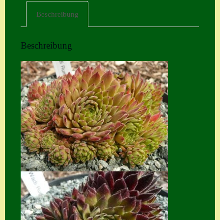
Beschreibung
Home
Hostas
Beschreibung
Impressum
Kasse
Kontakt
Mein Konto
Naturformen
S. x nixonii
Semps die ich
suche
Semps von A – Z
Shop