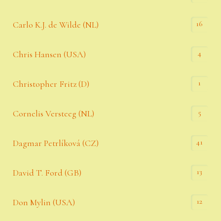
16
Carlo K.J. de Wilde (NL)
4
Chris Hansen (USA)
1
Christopher Fritz (D)
5
Cornelis Versteeg (NL)
41
Dagmar Petrlíková (CZ)
13
David T. Ford (GB)
12
Don Mylin (USA)