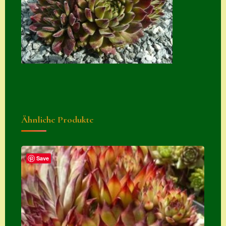
Suche
Sue Thomas
Translator
Versand
Versand von
Semps
Ähnliche Produkte
Warenkorb
Warenkorb
Widerrufsbelehru
Save
ng
Zahlung
Zahlungs- &
Versandinfos