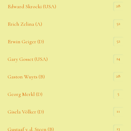
28
Edward Skrocki (USA)
52
Erich Zelina (A)
52
Erwin Geiger (D)
24
Gary Gosset (USA)
28
Gaston Wuyts (B)
5
Georg Merkl (D)
11
Gisela Völker (D)
13
Gustaaf v. d. Steen (B)