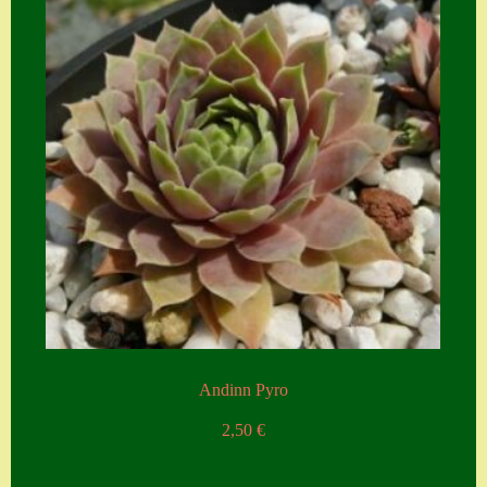
Andinn Pyro
2,50
€