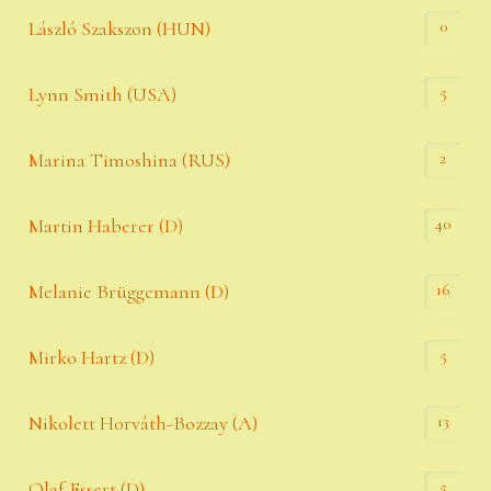
0
László Szakszon (HUN)
5
Lynn Smith (USA)
2
Marina Timoshina (RUS)
40
Martin Haberer (D)
16
Melanie Brüggemann (D)
5
Mirko Hartz (D)
13
Nikolett Horváth-Bozzay (A)
5
Olaf Essert (D)