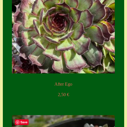
After Ego
2,50
€
Save