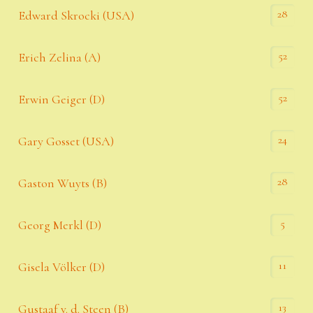
28
Edward Skrocki (USA)
52
Erich Zelina (A)
52
Erwin Geiger (D)
24
Gary Gosset (USA)
28
Gaston Wuyts (B)
5
Georg Merkl (D)
11
Gisela Völker (D)
13
Gustaaf v. d. Steen (B)