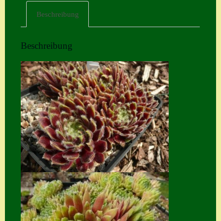
Beschreibung
Home
Hostas
Beschreibung
Impressum
Kasse
Kontakt
Mein Konto
Naturformen
S. x nixonii
Semps die ich
suche
Semps von A – Z
Shop