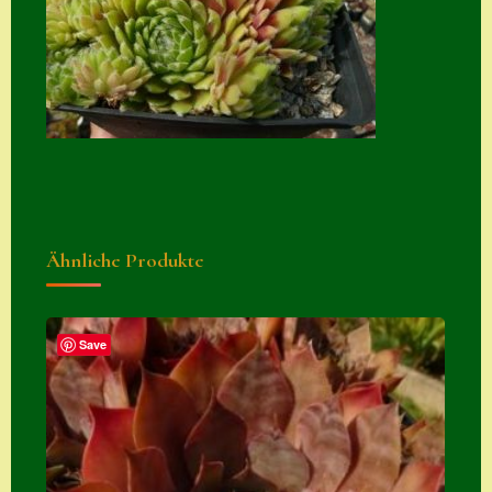
Suche
Sue Thomas
Translator
Versand
Versand von
Semps
Ähnliche Produkte
Warenkorb
Warenkorb
Widerrufsbelehru
Save
ng
Zahlung
Zahlungs- &
Versandinfos