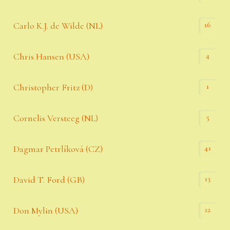
16
Carlo K.J. de Wilde (NL)
4
Chris Hansen (USA)
1
Christopher Fritz (D)
5
Cornelis Versteeg (NL)
41
Dagmar Petrlíková (CZ)
13
David T. Ford (GB)
12
Don Mylin (USA)