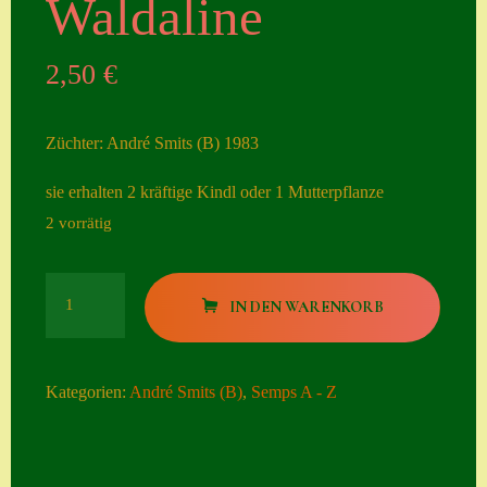
Waldaline
Seiten
2,50
€
Account
Allgemeine
Züchter: André Smits (B) 1983
Geschäftsbedingu
ngen
sie erhalten 2 kräftige Kindl oder 1 Mutterpflanze
2 vorrätig
Comeback &
Neuheiten
Waldaline
Datenschutzerklä
IN DEN WARENKORB
Menge
rung
Erster Umgang
Kategorien:
André Smits (B)
,
Semps A - Z
mit Semps
Gästebuch
Heuffelii’s