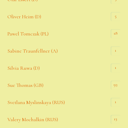
5
Oliver Heim (D)
18
Pawel Tomczak (PL)
1
Sabine Traunfellner (A)
1
Silvia Ruwa (D)
93
Sue Thomas (GB)
1
Svetlana Myslinskaya (RUS)
13
Valery Mochalkin (RUS)