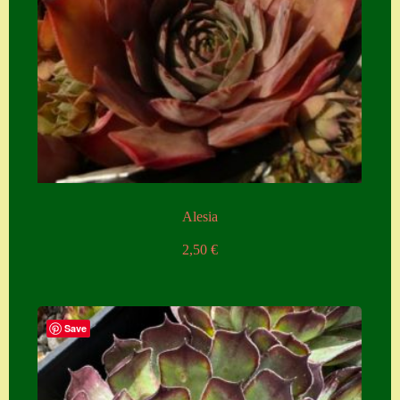
Zubehör
Zubehör
Alesia
2,50
€
Save