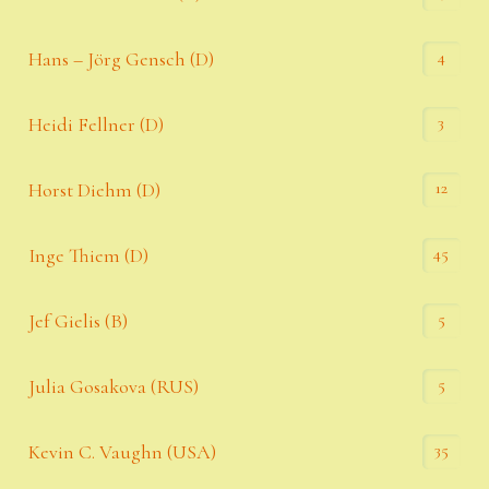
4
Hans – Jörg Gensch (D)
3
Heidi Fellner (D)
12
Horst Diehm (D)
45
Inge Thiem (D)
5
Jef Gielis (B)
5
Julia Gosakova (RUS)
35
Kevin C. Vaughn (USA)