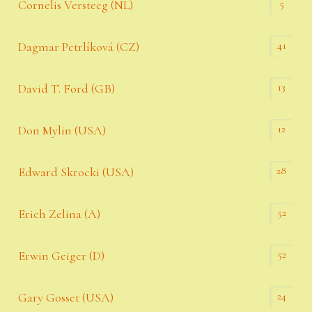
5
Cornelis Versteeg (NL)
41
Dagmar Petrlíková (CZ)
13
David T. Ford (GB)
12
Don Mylin (USA)
28
Edward Skrocki (USA)
52
Erich Zelina (A)
52
Erwin Geiger (D)
24
Gary Gosset (USA)