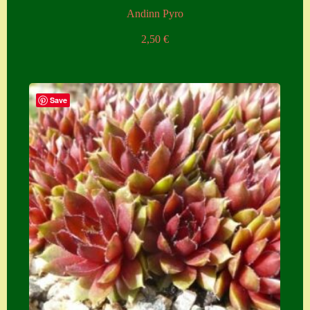
Andinn Pyro
2,50
€
Save