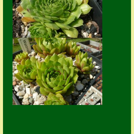
Suche
Sue Thomas
Translator
Versand
Versand von
Semps
Warenkorb
Warenkorb
Widerrufsbelehru
ng
Zahlung
Zahlungs- &
Versandinfos