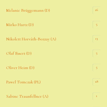
16
Melanie Brüggemann (D)
5
Mirko Hartz (D)
13
Nikolett Horváth-Bozzay (A)
5
Olaf Essert (D)
5
Oliver Heim (D)
18
Pawel Tomczak (PL)
1
Sabine Traunfellner (A)