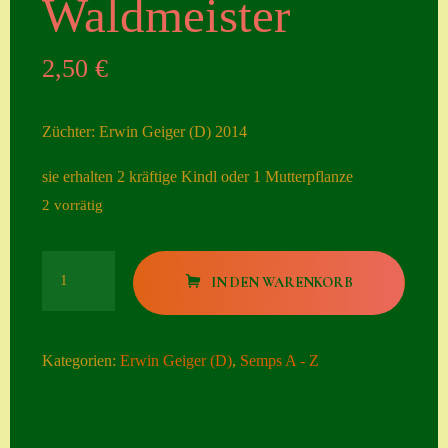
Waldmeister
Seiten
2,50
€
Account
Allgemeine
Züchter: Erwin Geiger (D) 2014
Geschäftsbedingu
ngen
sie erhalten 2 kräftige Kindl oder 1 Mutterpflanze
2 vorrätig
Comeback &
Neuheiten
Waldmeister
Datenschutzerklä
IN DEN WARENKORB
Menge
rung
Erster Umgang
Kategorien:
Erwin Geiger (D)
,
Semps A - Z
mit Semps
Gästebuch
Heuffelii’s