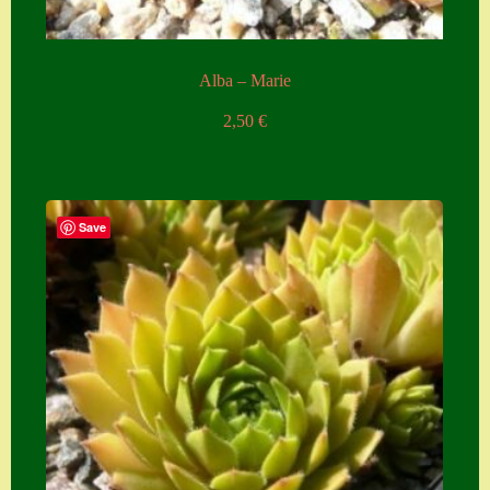
Alba – Marie
2,50
€
Save