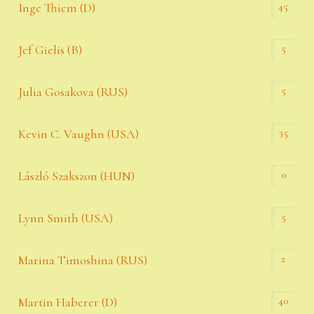
45
Inge Thiem (D)
5
Jef Gielis (B)
5
Julia Gosakova (RUS)
35
Kevin C. Vaughn (USA)
0
László Szakszon (HUN)
5
Lynn Smith (USA)
2
Marina Timoshina (RUS)
40
Martin Haberer (D)