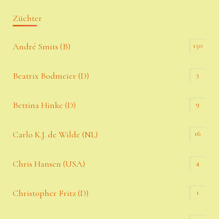
Züchter
150
André Smits (B)
3
Beatrix Bodmeier (D)
9
Bettina Hinke (D)
16
Carlo K.J. de Wilde (NL)
4
Chris Hansen (USA)
1
Christopher Fritz (D)