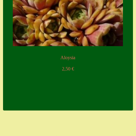
Aloysia
2,50
€