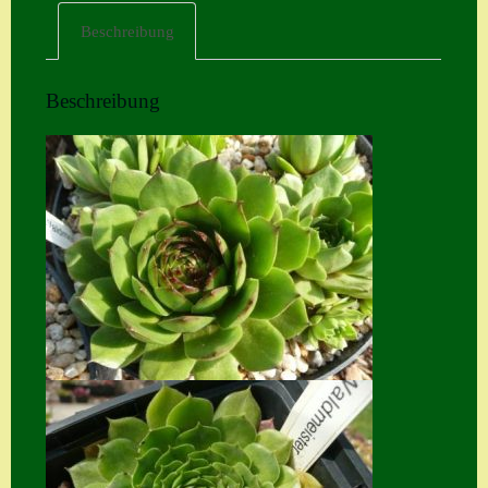
Beschreibung
Home
Hostas
Beschreibung
Impressum
Kasse
Kontakt
Mein Konto
Naturformen
S. x nixonii
Semps die ich
suche
Semps von A – Z
Shop