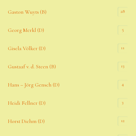
28
Gaston Wuyts (B)
5
Georg Merkl (D)
11
Gisela Völker (D)
13
Gustaaf v. d. Steen (B)
4
Hans – Jörg Gensch (D)
3
Heidi Fellner (D)
12
Horst Diehm (D)