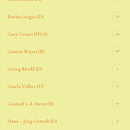
52
Erwin Geiger (D)
24
Gary Gosset (USA)
28
Gaston Wuyts (B)
5
Georg Merkl (D)
11
Gisela Völker (D)
13
Gustaaf v. d. Steen (B)
4
Hans – Jörg Gensch (D)