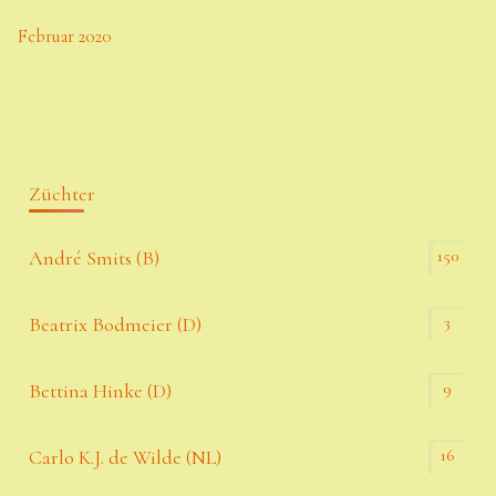
Februar 2020
Züchter
150
André Smits (B)
3
Beatrix Bodmeier (D)
9
Bettina Hinke (D)
16
Carlo K.J. de Wilde (NL)