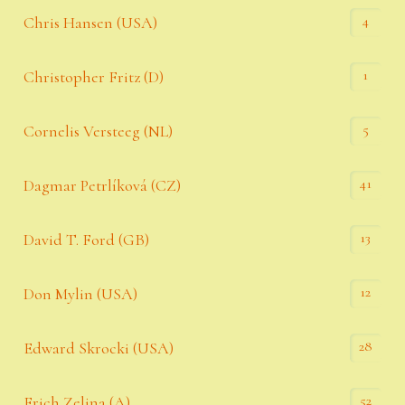
4
Chris Hansen (USA)
1
Christopher Fritz (D)
5
Cornelis Versteeg (NL)
41
Dagmar Petrlíková (CZ)
13
David T. Ford (GB)
12
Don Mylin (USA)
28
Edward Skrocki (USA)
52
Erich Zelina (A)