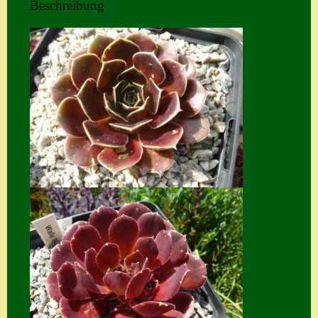
Beschreibung
Home
Hostas
Impressum
Kasse
Kontakt
Mein Konto
Naturformen
S. x nixonii
Semps die ich
suche
Semps von A – Z
Shop