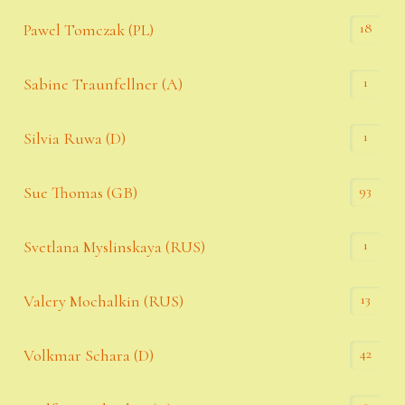
18
Pawel Tomczak (PL)
1
Sabine Traunfellner (A)
1
Silvia Ruwa (D)
93
Sue Thomas (GB)
1
Svetlana Myslinskaya (RUS)
13
Valery Mochalkin (RUS)
42
Volkmar Schara (D)