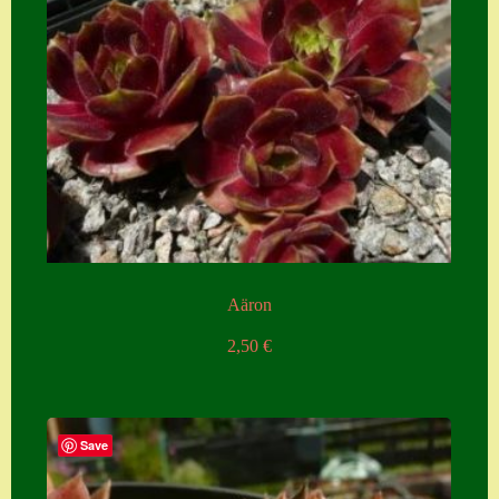
Aäron
2,50
€
Save