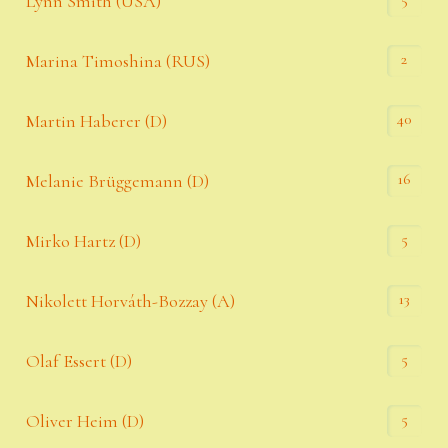
Lynn Smith (USA)
2
Marina Timoshina (RUS)
40
Martin Haberer (D)
16
Melanie Brüggemann (D)
5
Mirko Hartz (D)
13
Nikolett Horváth-Bozzay (A)
5
Olaf Essert (D)
5
Oliver Heim (D)