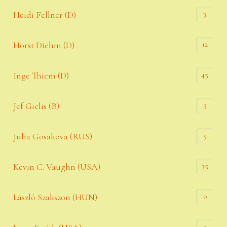
3
Heidi Fellner (D)
12
Horst Diehm (D)
45
Inge Thiem (D)
5
Jef Gielis (B)
5
Julia Gosakova (RUS)
35
Kevin C. Vaughn (USA)
0
László Szakszon (HUN)
5