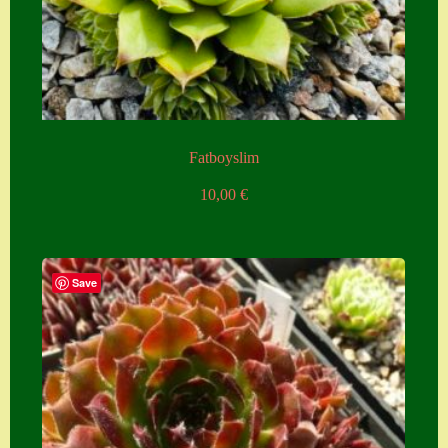
Zubehör
Zubehör
Fatboyslim
10,00
€
Save