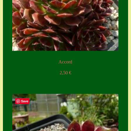
Accord
2,50
€
Save