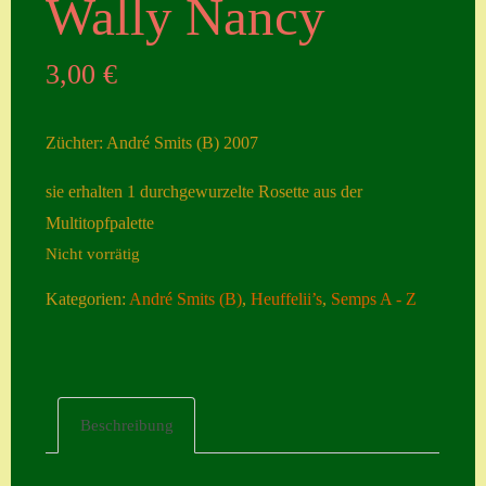
Wally Nancy
Seiten
3,00
€
Account
Allgemeine
Züchter: André Smits (B) 2007
Geschäftsbedingu
ngen
sie erhalten 1 durchgewurzelte Rosette aus der
Multitopfpalette
Comeback &
Nicht vorrätig
Neuheiten
Datenschutzerklä
Kategorien:
André Smits (B)
,
Heuffelii’s
,
Semps A - Z
rung
Erster Umgang
mit Semps
Beschreibung
Gästebuch
Heuffelii’s