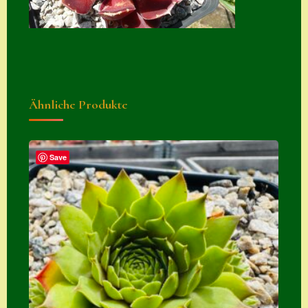
Suche
Sue Thomas
Translator
Versand
Ähnliche Produkte
Versand von
Semps
Save
Warenkorb
Warenkorb
Widerrufsbelehru
ng
Zahlung
Zahlungs- &
Versandinfos