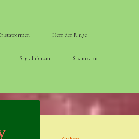
Cristatformen
Herr der Ringe
S. globiferum
S. x nixonii
Meta
Anmelden
y
Eintrags-Feed
Züchter