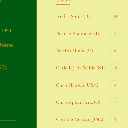
Kommentar-Feed
150
André Smits (B)
WordPress.org
 1994
3
Beatrix Bodmeier (D)
Kategorien
Rosette
9
Bettina Hinke (D)
Allgemein
GB)
,
16
Carlo K.J. de Wilde (NL)
Seiten
4
Chris Hansen (USA)
Account
1
Christopher Fritz (D)
Allgemeine Geschäftsbedingungen
5
Cornelis Versteeg (NL)
Comeback & Neuheiten