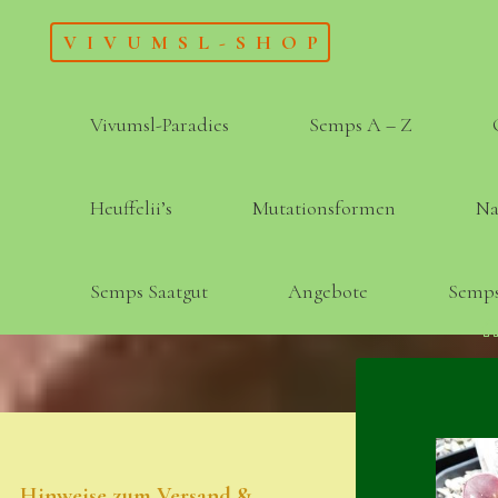
Skip
VIVUMSL-SHOP
to
content
Vivumsl-Paradies
Semps A – Z
Heuffelii’s
Mutationsformen
Na
Semps Saatgut
Angebote
Semps
Hinweise zum Versand &