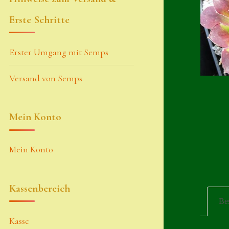
Erste Schritte
Erster Umgang mit Semps
Versand von Semps
Mein Konto
Mein Konto
Kassenbereich
Be
Kasse