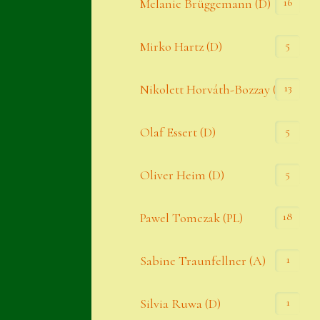
16
Melanie Brüggemann (D)
5
Mirko Hartz (D)
13
Nikolett Horváth-Bozzay (A)
5
Olaf Essert (D)
5
Oliver Heim (D)
18
Pawel Tomczak (PL)
1
Sabine Traunfellner (A)
1
Silvia Ruwa (D)