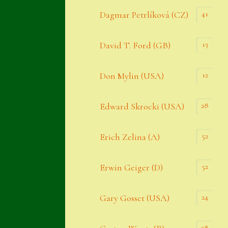
Datenschutzerklärung
41
Dagmar Petrlíková (CZ)
Erster Umgang mit Semps
13
David T. Ford (GB)
Gästebuch
Heuffelii’s
12
Don Mylin (USA)
Home
28
Edward Skrocki (USA)
Hostas
52
Erich Zelina (A)
Impressum
Kasse
52
Erwin Geiger (D)
Kontakt
24
Gary Gosset (USA)
Mein Konto
Naturformen
28