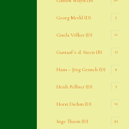
Gaston Wuyts (B)
S. x nixonii
5
Georg Merkl (D)
Semps die ich suche
Semps von A – Z
11
Gisela Völker (D)
Shop
13
Gustaaf v. d. Steen (B)
Suche
Sue Thomas
4
Hans – Jörg Gensch (D)
Translator
3
Heidi Fellner (D)
Versand
Versand von Semps
12
Horst Diehm (D)
Warenkorb
45
Inge Thiem (D)
Warenkorb