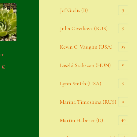
Widerrufsbelehrung
5
Jef Gielis (B)
Zahlung
5
Julia Gosakova (RUS)
Zahlungs- & Versandinfos
35
Zubehör
Kevin C. Vaughn (USA)
em
Zubehör
0
László Szakszon (HUN)
0
€
5
Lynn Smith (USA)
2
Marina Timoshina (RUS)
40
Martin Haberer (D)