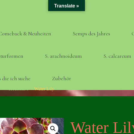
Translate »
Comeback & Neuheiten
Semps des Jahres
turformen
S. arachnoideum
S. calcareum
 die ich suche
Zubehör
Home
Heuffelii’s
Water Lily
Water Lil