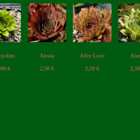
oyslim
Alesia
Afire Love
Als
,00
€
2,50
€
2,50
€
2,5