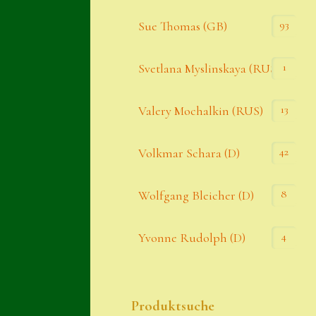
93
Sue Thomas (GB)
1
Svetlana Myslinskaya (RUS)
13
Valery Mochalkin (RUS)
42
Volkmar Schara (D)
8
Wolfgang Bleicher (D)
4
Yvonne Rudolph (D)
Produktsuche