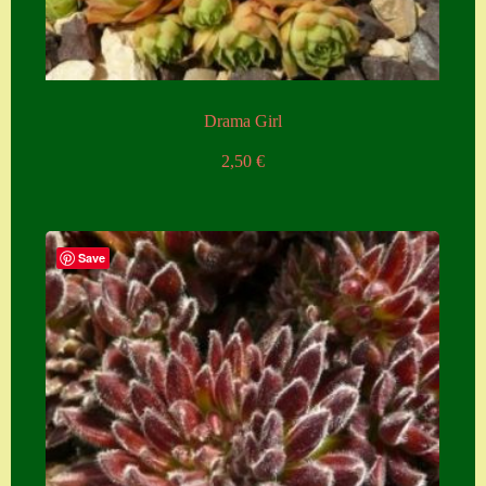
Zubehör
Zubehör
Drama Girl
2,50
€
Save