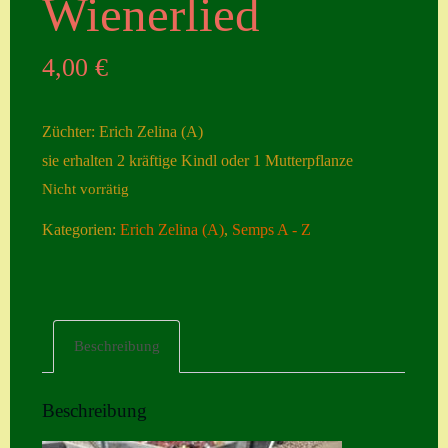
Wienerlied
Seiten
4,00
€
Account
Allgemeine
Züchter: Erich Zelina (A)
Geschäftsbedingu
sie erhalten 2 kräftige Kindl oder 1 Mutterpflanze
ngen
Nicht vorrätig
Comeback &
Kategorien:
Erich Zelina (A)
,
Semps A - Z
Neuheiten
Datenschutzerklä
rung
Erster Umgang
Beschreibung
mit Semps
Gästebuch
Beschreibung
Heuffelii’s