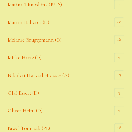
2
Marina Timoshina (RUS)
40
Martin Haberer (D)
16
Melanie Brüggemann (D)
5
Mirko Hartz (D)
13
Nikolett Horváth-Bozzay (A)
5
Olaf Essert (D)
5
Oliver Heim (D)
18
Pawel Tomczak (PL)