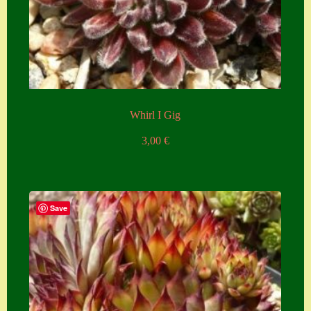
Whirl I Gig
3,00
€
Save