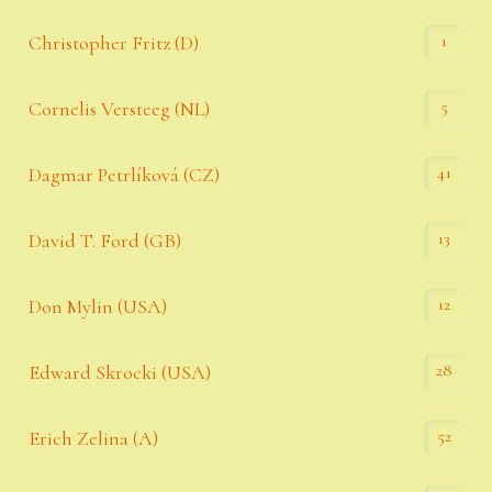
1
Christopher Fritz (D)
5
Cornelis Versteeg (NL)
41
Dagmar Petrlíková (CZ)
13
David T. Ford (GB)
12
Don Mylin (USA)
28
Edward Skrocki (USA)
52
Erich Zelina (A)