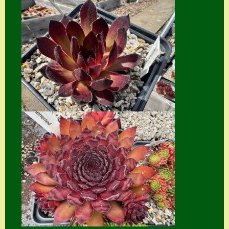
Home
Hostas
Impressum
Kasse
Kontakt
Mein Konto
Naturformen
S. x nixonii
Semps die ich
suche
Semps von A – Z
Shop