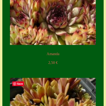
Amanda
2,50
€
Save