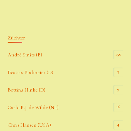
Züchter
150
André Smits (B)
3
Beatrix Bodmeier (D)
9
Bettina Hinke (D)
16
Carlo K.J. de Wilde (NL)
4
Chris Hansen (USA)