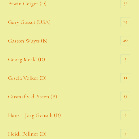
52
Erwin Geiger (D)
24
Gary Gosset (USA)
28
Gaston Wuyts (B)
5
Georg Merkl (D)
11
Gisela Völker (D)
13
Gustaaf v. d. Steen (B)
4
Hans – Jörg Gensch (D)
3
Heidi Fellner (D)