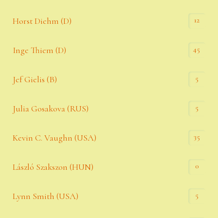
12
Horst Diehm (D)
45
Inge Thiem (D)
5
Jef Gielis (B)
5
Julia Gosakova (RUS)
35
Kevin C. Vaughn (USA)
0
László Szakszon (HUN)
5
Lynn Smith (USA)