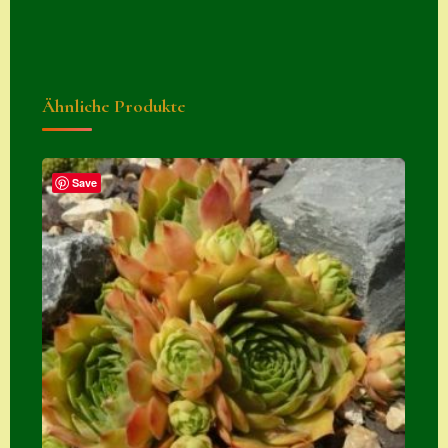
Suche
Sue Thomas
Translator
Ähnliche Produkte
Versand
Versand von
Save
Semps
Warenkorb
Warenkorb
Widerrufsbelehru
ng
Zahlung
Zahlungs- &
Versandinfos