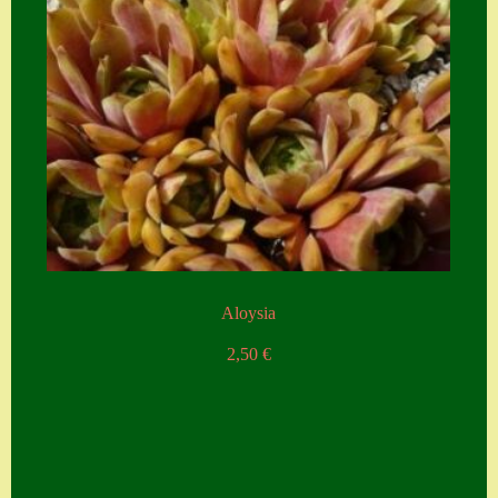
Aloysia
2,50
€