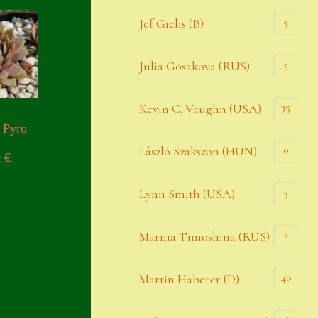
Widerrufsbelehrung
5
Jef Gielis (B)
Zahlung
5
Julia Gosakova (RUS)
Zahlungs- & Versandinfos
35
Zubehör
Kevin C. Vaughn (USA)
 Pyro
Zubehör
0
László Szakszon (HUN)
0
€
5
Lynn Smith (USA)
2
Marina Timoshina (RUS)
40
Martin Haberer (D)