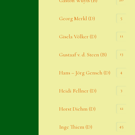
Gaston Wuyts (B)
S. x nixonii
5
Georg Merkl (D)
Semps die ich suche
Semps von A – Z
11
Gisela Völker (D)
Shop
13
Gustaaf v. d. Steen (B)
Suche
Sue Thomas
4
Hans – Jörg Gensch (D)
Translator
3
Heidi Fellner (D)
Versand
Versand von Semps
12
Horst Diehm (D)
Warenkorb
45
Inge Thiem (D)
Warenkorb