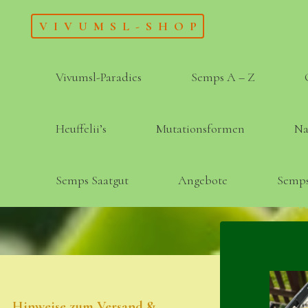
Skip
VIVUMSL-SHOP
to
content
Vivumsl-Paradies
Semps A – Z
Heuffelii’s
Mutationsformen
Na
Semps Saatgut
Angebote
Semps
Hinweise zum Versand &