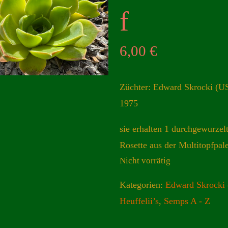
f
6,00
€
Züchter: Edward Skrocki (U
1975
sie erhalten 1 durchgewurzel
Rosette aus der Multitopfpale
Nicht vorrätig
Kategorien:
Edward Skrocki
Heuffelii’s
,
Semps A - Z