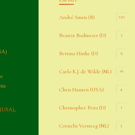
Kommentar-Feed
150
André Smits (B)
WordPress.org
3
Beatrix Bodmeier (D)
Kategorien
SA)
9
Bettina Hinke (D)
Allgemein
16
Carlo K.J. de Wilde (NL)
te
Seiten
tte
4
Chris Hansen (USA)
Account
1
Christopher Fritz (D)
 (USA)
,
Allgemeine Geschäftsbedingungen
5
Cornelis Versteeg (NL)
Comeback & Neuheiten