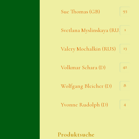
93
Sue Thomas (GB)
1
Svetlana Myslinskaya (RUS)
13
Valery Mochalkin (RUS)
42
Volkmar Schara (D)
8
Wolfgang Bleicher (D)
4
Yvonne Rudolph (D)
Produktsuche