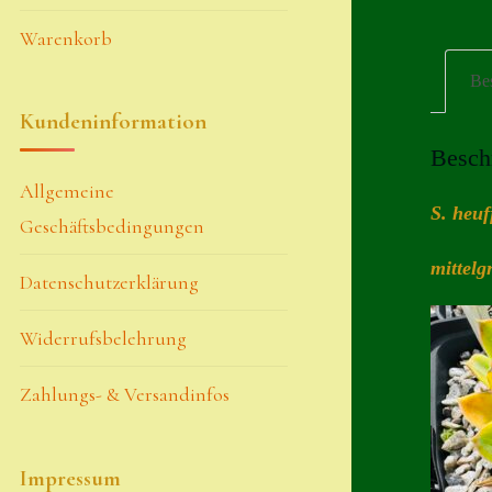
Warenkorb
Be
Kundeninformation
Besch
Allgemeine
S. heuf
Geschäftsbedingungen
mittelg
Datenschutzerklärung
Widerrufsbelehrung
Zahlungs- & Versandinfos
Impressum