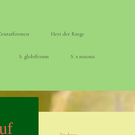
Cristatformen
Herr der Ringe
S. globiferum
S. x nixonii
Meta
Anmelden
uf
Eintrags-Feed
Züchter