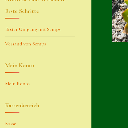
Erste Schritte
Erster Umgang mit Semps
Versand von Semps
Mein Konto
Mein Konto
Kassenbereich
Kasse