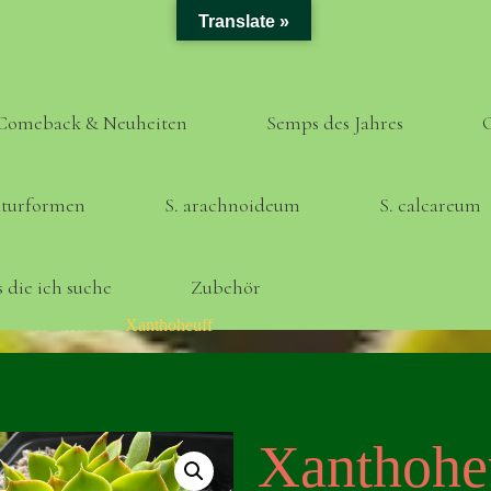
Translate »
Comeback & Neuheiten
Semps des Jahres
turformen
S. arachnoideum
S. calcareum
 die ich suche
Zubehör
Home
Heuffelii’s
Xanthoheuff
Xanthohe