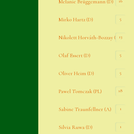
16
Melanie Brüggemann (D)
5
Mirko Hartz (D)
13
Nikolett Horváth-Bozzay (A)
5
Olaf Essert (D)
5
Oliver Heim (D)
18
Pawel Tomczak (PL)
1
Sabine Traunfellner (A)
1
Silvia Ruwa (D)