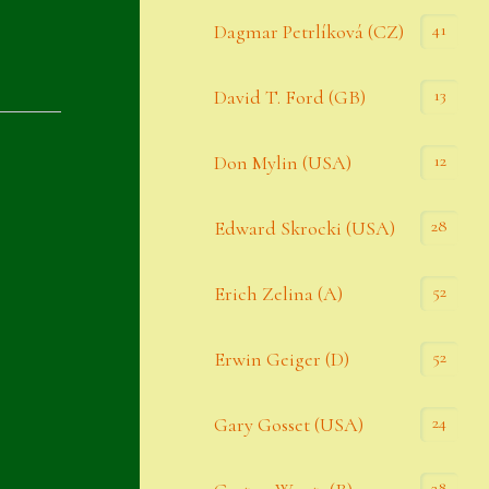
Datenschutzerklärung
41
Dagmar Petrlíková (CZ)
Erster Umgang mit Semps
13
David T. Ford (GB)
Gästebuch
Heuffelii’s
12
Don Mylin (USA)
Home
28
Edward Skrocki (USA)
Hostas
52
Erich Zelina (A)
Impressum
Kasse
52
Erwin Geiger (D)
Kontakt
24
Gary Gosset (USA)
Mein Konto
Naturformen
28