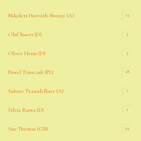
13
Nikolett Horváth-Bozzay (A)
5
Olaf Essert (D)
5
Oliver Heim (D)
18
Pawel Tomczak (PL)
1
Sabine Traunfellner (A)
1
Silvia Ruwa (D)
93
Sue Thomas (GB)