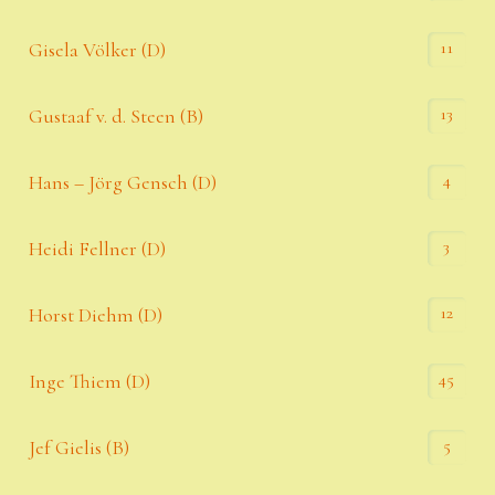
11
Gisela Völker (D)
13
Gustaaf v. d. Steen (B)
4
Hans – Jörg Gensch (D)
3
Heidi Fellner (D)
12
Horst Diehm (D)
45
Inge Thiem (D)
5
Jef Gielis (B)