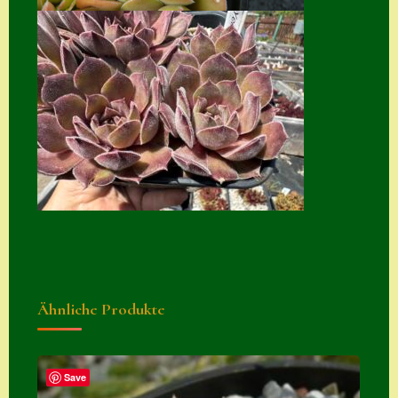
Suche
Sue Thomas
Translator
Versand
Versand von
Semps
Warenkorb
Warenkorb
Widerrufsbelehru
ng
Ähnliche Produkte
Zahlung
Zahlungs- &
Save
Versandinfos