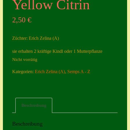
Yellow Citrin
Seiten
2,50
€
Account
Allgemeine
Züchter: Erich Zelina (A)
Geschäftsbedingu
ngen
sie erhalten 2 kräftige Kindl oder 1 Mutterpflanze
Nicht vorrätig
Comeback &
Neuheiten
Kategorien:
Erich Zelina (A)
,
Semps A - Z
Datenschutzerklä
rung
Erster Umgang
Beschreibung
mit Semps
Gästebuch
Beschreibung
Heuffelii’s