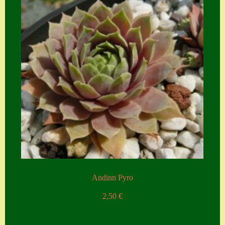
Zubehör
Zubehör
Andinn Pyro
2,50
€