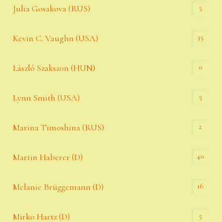
5
Julia Gosakova (RUS)
35
Kevin C. Vaughn (USA)
0
László Szakszon (HUN)
5
Lynn Smith (USA)
2
Marina Timoshina (RUS)
40
Martin Haberer (D)
16
Melanie Brüggemann (D)
5
Mirko Hartz (D)