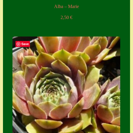
Alba – Marie
2,50
€
Save