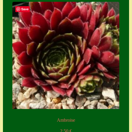
Save
Ambroise
2,50
€