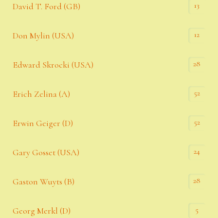
13
David T. Ford (GB)
12
Don Mylin (USA)
28
Edward Skrocki (USA)
52
Erich Zelina (A)
52
Erwin Geiger (D)
24
Gary Gosset (USA)
28
Gaston Wuyts (B)
5
Georg Merkl (D)