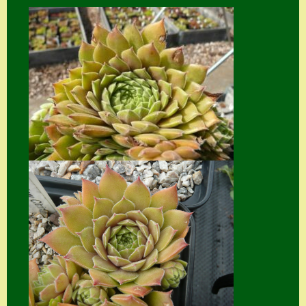
Home
Hostas
Impressum
Kasse
Kontakt
Mein Konto
Naturformen
S. x nixonii
Semps die ich
suche
Semps von A – Z
Shop