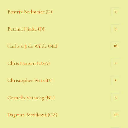
3
Beatrix Bodmeier (D)
9
Bettina Hinke (D)
16
Carlo K.J. de Wilde (NL)
4
Chris Hansen (USA)
1
Christopher Fritz (D)
5
Cornelis Versteeg (NL)
41
Dagmar Petrlíková (CZ)