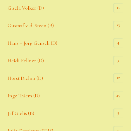
11
Gisela Völker (D)
13
Gustaaf v. d. Steen (B)
4
Hans – Jörg Gensch (D)
3
Heidi Fellner (D)
12
Horst Diehm (D)
45
Inge Thiem (D)
5
Jef Gielis (B)
5
Julia Gosakova (RUS)