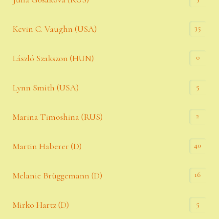
35
Kevin C. Vaughn (USA)
0
László Szakszon (HUN)
5
Lynn Smith (USA)
2
Marina Timoshina (RUS)
40
Martin Haberer (D)
16
Melanie Brüggemann (D)
5
Mirko Hartz (D)