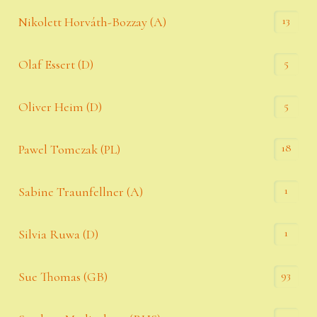
13
Nikolett Horváth-Bozzay (A)
5
Olaf Essert (D)
5
Oliver Heim (D)
18
Pawel Tomczak (PL)
1
Sabine Traunfellner (A)
1
Silvia Ruwa (D)
93
Sue Thomas (GB)