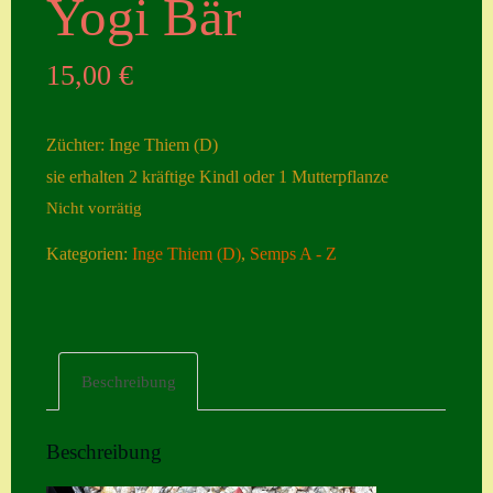
Yogi Bär
Seiten
15,00
€
Account
Allgemeine
Züchter: Inge Thiem (D)
Geschäftsbedingu
sie erhalten 2 kräftige Kindl oder 1 Mutterpflanze
ngen
Nicht vorrätig
Comeback &
Kategorien:
Inge Thiem (D)
,
Semps A - Z
Neuheiten
Datenschutzerklä
rung
Erster Umgang
Beschreibung
mit Semps
Gästebuch
Beschreibung
Heuffelii’s