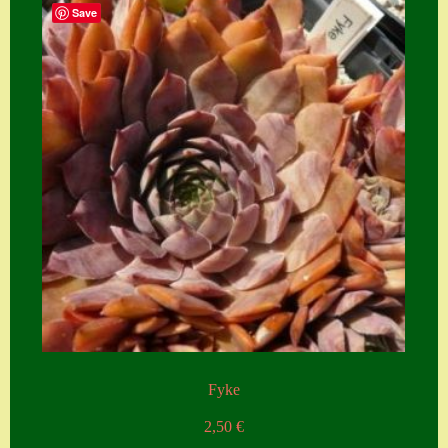
Save
Zubehör
Zubehör
Fyke
2,50
€