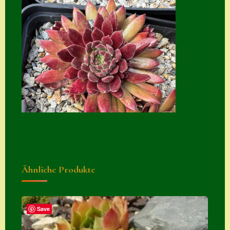
Home
Hostas
Impressum
Kasse
Kontakt
Mein Konto
Naturformen
S. x nixonii
Ähnliche Produkte
Semps die ich
suche
Semps von A – Z
Save
Shop