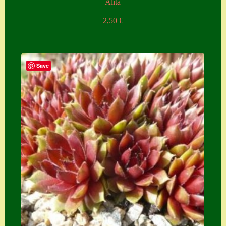
Alita
2,50
€
Save