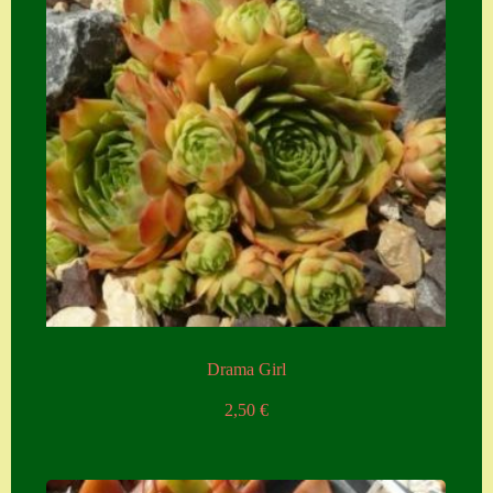
Suche
Sue Thomas
Translator
Versand
Versand von
Semps
Warenkorb
Warenkorb
Widerrufsbelehru
Drama Girl
ng
2,50
€
Zahlung
Zahlungs- &
Versandinfos