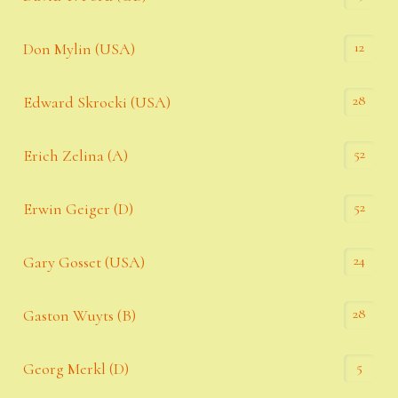
12
Don Mylin (USA)
28
Edward Skrocki (USA)
52
Erich Zelina (A)
52
Erwin Geiger (D)
24
Gary Gosset (USA)
28
Gaston Wuyts (B)
5
Georg Merkl (D)