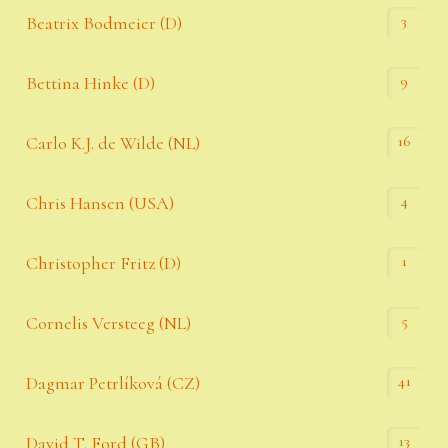
3
Beatrix Bodmeier (D)
9
Bettina Hinke (D)
16
Carlo K.J. de Wilde (NL)
4
Chris Hansen (USA)
1
Christopher Fritz (D)
5
Cornelis Versteeg (NL)
41
Dagmar Petrlíková (CZ)
13
David T. Ford (GB)