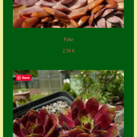
Zubehör
Zubehör
Fyke
2,50
€
Save