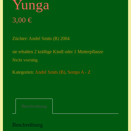
Yunga
Seiten
3,00
€
Account
Allgemeine
Züchter: André Smits (B) 2004
Geschäftsbedingu
ngen
sie erhalten 2 kräftige Kindl oder 1 Mutterpflanze
Nicht vorrätig
Comeback &
Neuheiten
Kategorien:
André Smits (B)
,
Semps A - Z
Datenschutzerklä
rung
Erster Umgang
Beschreibung
mit Semps
Gästebuch
Beschreibung
Heuffelii’s