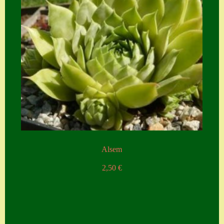
Alsem
2,50
€