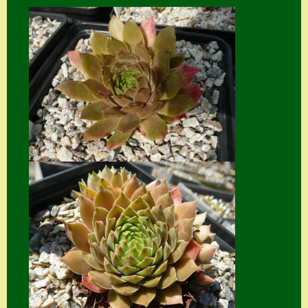
Home
Hostas
Impressum
Kasse
Kontakt
Mein Konto
Naturformen
S. x nixonii
Semps die ich
suche
Semps von A – Z
Shop