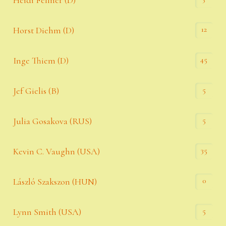
Heidi Fellner (D)
12
Horst Diehm (D)
45
Inge Thiem (D)
5
Jef Gielis (B)
5
Julia Gosakova (RUS)
35
Kevin C. Vaughn (USA)
0
László Szakszon (HUN)
5
Lynn Smith (USA)