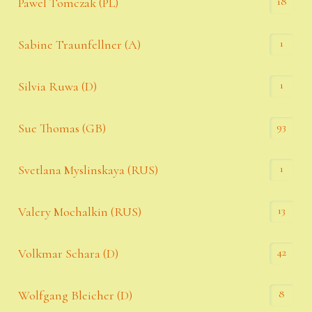
18
Pawel Tomczak (PL)
1
Sabine Traunfellner (A)
1
Silvia Ruwa (D)
93
Sue Thomas (GB)
1
Svetlana Myslinskaya (RUS)
13
Valery Mochalkin (RUS)
42
Volkmar Schara (D)
8
Wolfgang Bleicher (D)