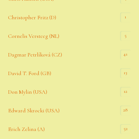
1
Christopher Fritz (D)
5
Cornelis Versteeg (NL)
41
Dagmar Petrlíková (CZ)
13
David T. Ford (GB)
12
Don Mylin (USA)
28
Edward Skrocki (USA)
52
Erich Zelina (A)