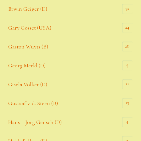
52
Erwin Geiger (D)
24
Gary Gosset (USA)
28
Gaston Wuyts (B)
5
Georg Merkl (D)
11
Gisela Völker (D)
13
Gustaaf v. d. Steen (B)
4
Hans – Jörg Gensch (D)
3