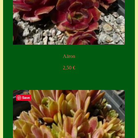
Aäron
2,50
€
Save