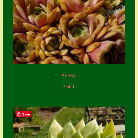
Aloysia
2,50
€
Save