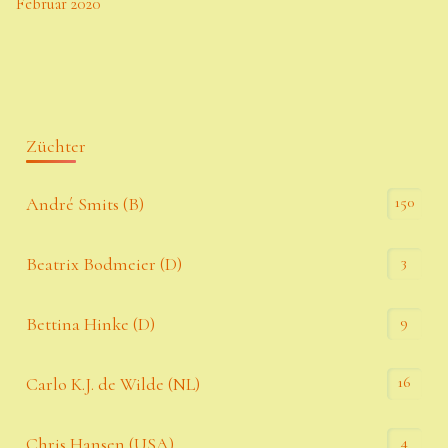
Februar 2020
Züchter
150
André Smits (B)
3
Beatrix Bodmeier (D)
9
Bettina Hinke (D)
16
Carlo K.J. de Wilde (NL)
4
Chris Hansen (USA)