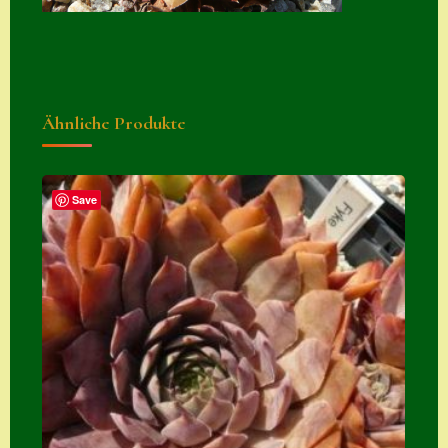
Suche
Sue Thomas
Translator
Ähnliche Produkte
Versand
Versand von
Semps
Save
Warenkorb
Warenkorb
Widerrufsbelehru
ng
Zahlung
Zahlungs- &
Versandinfos