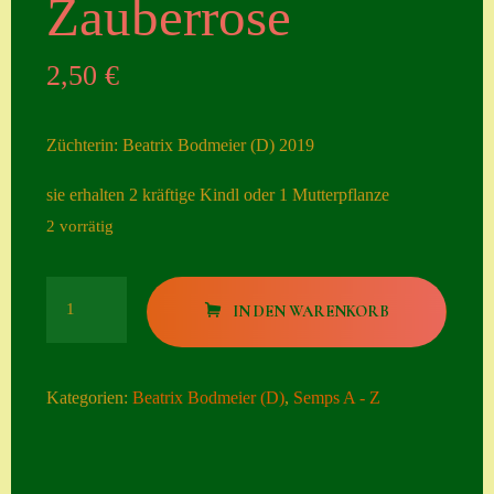
Zauberrose
Seiten
2,50
€
Account
Allgemeine
Züchterin: Beatrix Bodmeier (D) 2019
Geschäftsbedingu
ngen
sie erhalten 2 kräftige Kindl oder 1 Mutterpflanze
2 vorrätig
Comeback &
Neuheiten
Zauberrose
Datenschutzerklä
IN DEN WARENKORB
Menge
rung
Erster Umgang
Kategorien:
Beatrix Bodmeier (D)
,
Semps A - Z
mit Semps
Gästebuch
Heuffelii’s