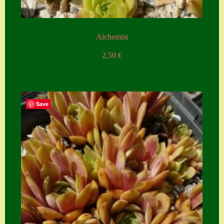
Alchemist
2,50
€
Save