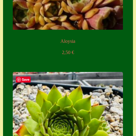
Aloysia
2,50
€
Save