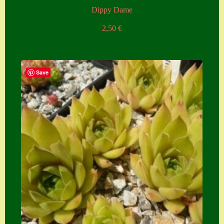
Dippy Dame
2,50
€
Save