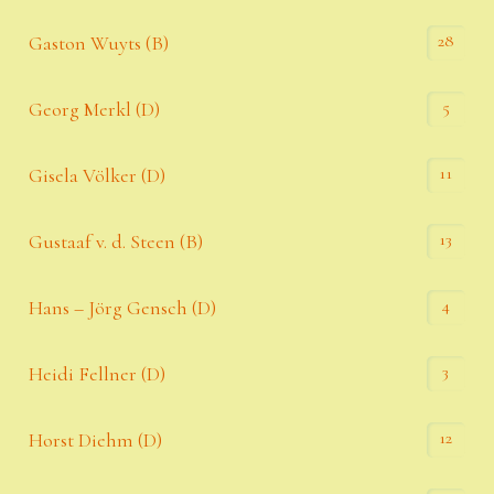
28
Gaston Wuyts (B)
5
Georg Merkl (D)
11
Gisela Völker (D)
13
Gustaaf v. d. Steen (B)
4
Hans – Jörg Gensch (D)
3
Heidi Fellner (D)
12
Horst Diehm (D)