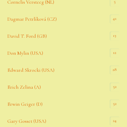
5
Cornelis Versteeg (NL)
41
Dagmar Petrlíková (CZ)
13
David T. Ford (GB)
12
Don Mylin (USA)
28
Edward Skrocki (USA)
52
Erich Zelina (A)
52
Erwin Geiger (D)
24
Gary Gosset (USA)