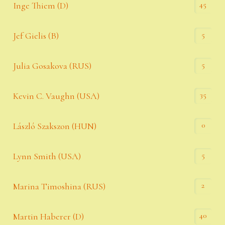
45
Inge Thiem (D)
5
Jef Gielis (B)
5
Julia Gosakova (RUS)
35
Kevin C. Vaughn (USA)
0
László Szakszon (HUN)
5
Lynn Smith (USA)
2
Marina Timoshina (RUS)
40
Martin Haberer (D)