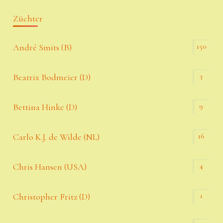
Züchter
150
André Smits (B)
3
Beatrix Bodmeier (D)
9
Bettina Hinke (D)
16
Carlo K.J. de Wilde (NL)
4
Chris Hansen (USA)
1
Christopher Fritz (D)