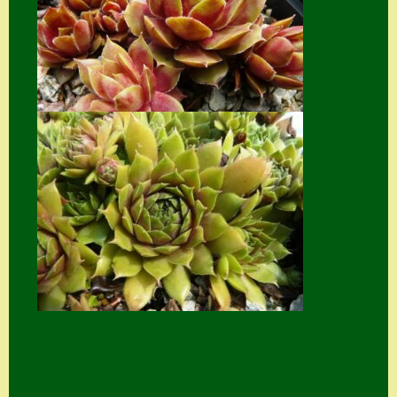
Suche
Sue Thomas
Translator
Versand
Versand von
Semps
Warenkorb
Warenkorb
Widerrufsbelehru
ng
Zahlung
Zahlungs- &
Versandinfos