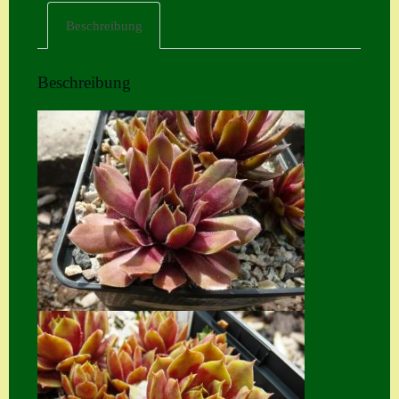
Beschreibung
Home
Hostas
Beschreibung
Impressum
Kasse
Kontakt
Mein Konto
Naturformen
S. x nixonii
Semps die ich
suche
Semps von A – Z
Shop