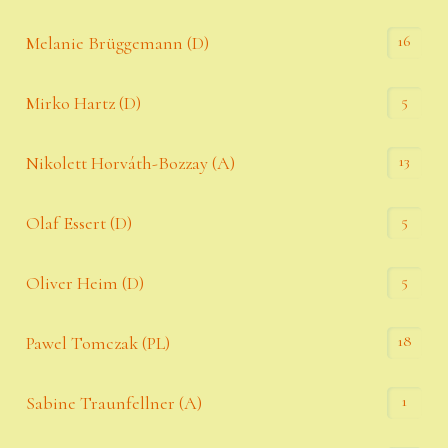
16
Melanie Brüggemann (D)
5
Mirko Hartz (D)
13
Nikolett Horváth-Bozzay (A)
5
Olaf Essert (D)
5
Oliver Heim (D)
18
Pawel Tomczak (PL)
1
Sabine Traunfellner (A)