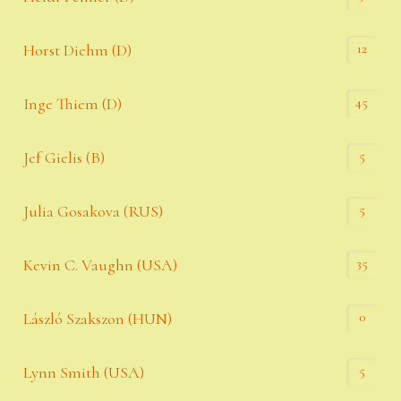
12
Horst Diehm (D)
45
Inge Thiem (D)
5
Jef Gielis (B)
5
Julia Gosakova (RUS)
35
Kevin C. Vaughn (USA)
0
László Szakszon (HUN)
5
Lynn Smith (USA)