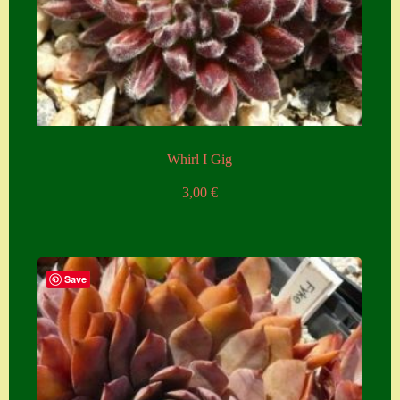
Whirl I Gig
3,00
€
Save