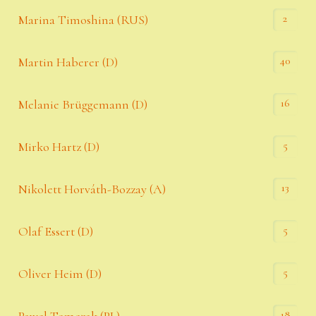
2
Marina Timoshina (RUS)
40
Martin Haberer (D)
16
Melanie Brüggemann (D)
5
Mirko Hartz (D)
13
Nikolett Horváth-Bozzay (A)
5
Olaf Essert (D)
5
Oliver Heim (D)
18