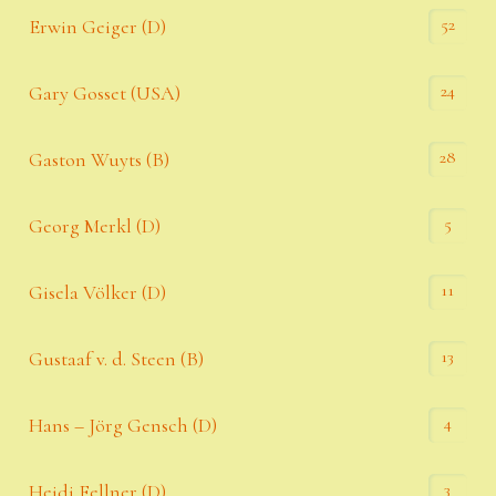
52
Erwin Geiger (D)
24
Gary Gosset (USA)
28
Gaston Wuyts (B)
5
Georg Merkl (D)
11
Gisela Völker (D)
13
Gustaaf v. d. Steen (B)
4
Hans – Jörg Gensch (D)
3
Heidi Fellner (D)