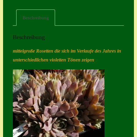
Home
Beschreibung
Hostas
Impressum
Beschreibung
Kasse
mittelgroße Rosetten die sich im Verlaufe des Jahres in
Kontakt
unterschiedlichen violetten Tönen zeigen
Mein Konto
Naturformen
S. x nixonii
Semps die ich
suche
Semps von A – Z
Shop