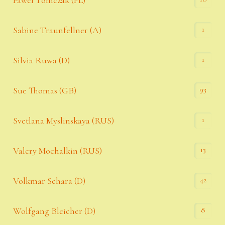
Pawel Tomczak (PL)
1
Sabine Traunfellner (A)
1
Silvia Ruwa (D)
93
Sue Thomas (GB)
1
Svetlana Myslinskaya (RUS)
13
Valery Mochalkin (RUS)
42
Volkmar Schara (D)
8
Wolfgang Bleicher (D)