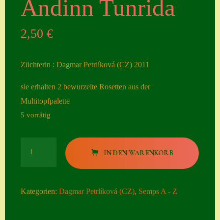
Andinn Tunrida
Seiten
2,50
€
Account
Allgemeine
Züchterin : Dagmar Petrlíková (CZ) 2011
Geschäftsbedingu
ngen
sie erhalten 2 bewurzelte Rosetten aus der
Multitopfpalette
Comeback &
5 vorrätig
Neuheiten
Datenschutzerklä
Andinn
rung
IN DEN WARENKORB
Tunrida
Erster Umgang
Menge
mit Semps
Kategorien:
Dagmar Petrlíková (CZ)
,
Semps A - Z
Gästebuch
Heuffelii’s