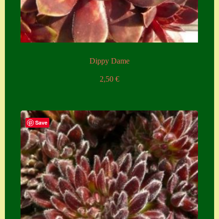
Dippy Dame
2,50
€
Save