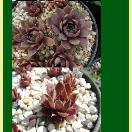
Suche
Sue Thomas
Translator
Versand
Versand von
Semps
Warenkorb
Warenkorb
Widerrufsbelehru
ng
Zahlung
Zahlungs- &
Versandinfos