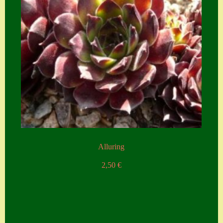
Alluring
2,50
€