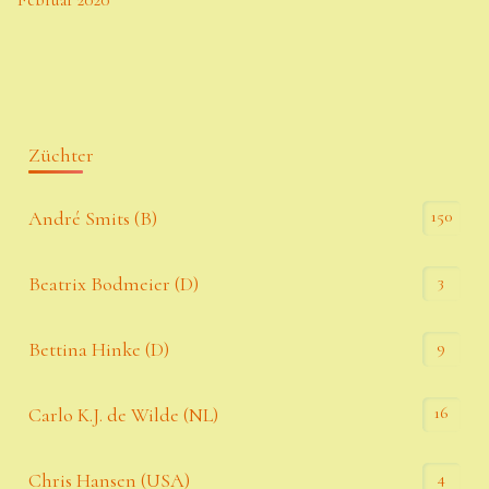
Züchter
150
André Smits (B)
3
Beatrix Bodmeier (D)
9
Bettina Hinke (D)
16
Carlo K.J. de Wilde (NL)
4
Chris Hansen (USA)