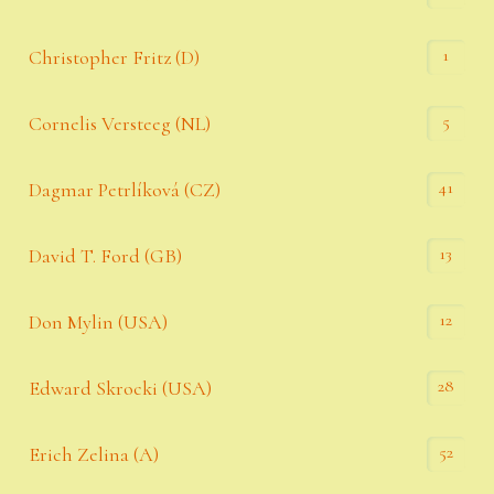
1
Christopher Fritz (D)
5
Cornelis Versteeg (NL)
41
Dagmar Petrlíková (CZ)
13
David T. Ford (GB)
12
Don Mylin (USA)
28
Edward Skrocki (USA)
52
Erich Zelina (A)