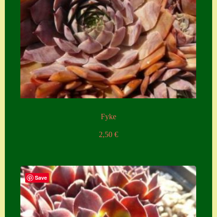
Fyke
2,50
€
Save