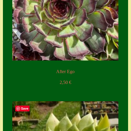
After Ego
2,50
€
Save