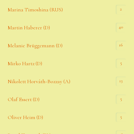
2
Marina Timoshina (RUS)
40
Martin Haberer (D)
16
Melanie Brüggemann (D)
5
Mirko Hartz (D)
13
Nikolett Horváth-Bozzay (A)
5
Olaf Essert (D)
5
Oliver Heim (D)