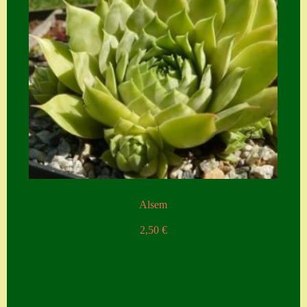
Alsem
2,50
€