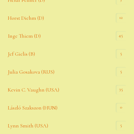
Heidi Fellner (D)
12
Horst Diehm (D)
45
Inge Thiem (D)
5
Jef Gielis (B)
5
Julia Gosakova (RUS)
35
Kevin C. Vaughn (USA)
0
László Szakszon (HUN)
5
Lynn Smith (USA)