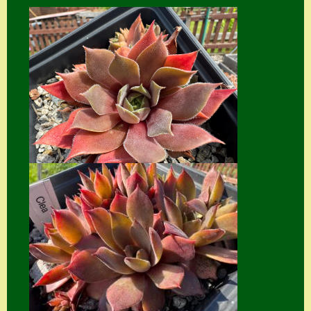
Home
Hostas
Impressum
Kasse
Kontakt
Mein Konto
Naturformen
S. x nixonii
Semps die ich
suche
Semps von A – Z
Shop