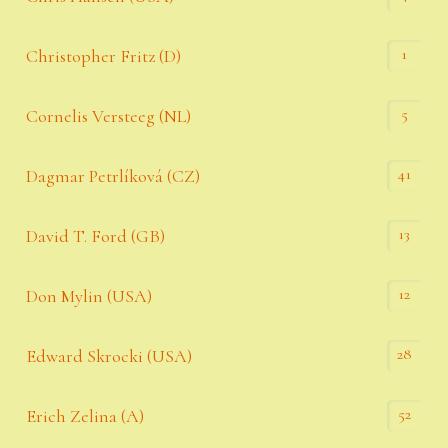
1
Christopher Fritz (D)
5
Cornelis Versteeg (NL)
41
Dagmar Petrlíková (CZ)
13
David T. Ford (GB)
12
Don Mylin (USA)
28
Edward Skrocki (USA)
52
Erich Zelina (A)