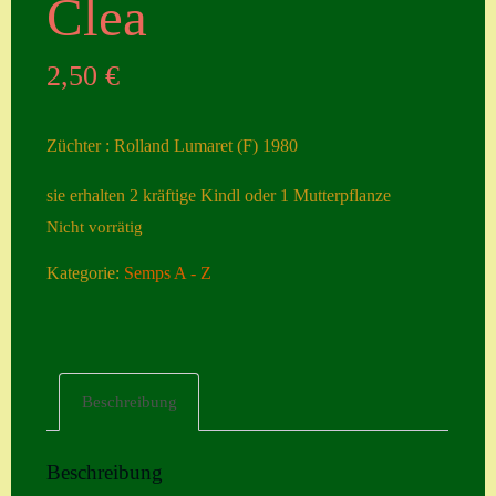
Clea
Seiten
2,50
€
Account
Allgemeine
Züchter : Rolland Lumaret (F) 1980
Geschäftsbedingu
ngen
sie erhalten 2 kräftige Kindl oder 1 Mutterpflanze
Nicht vorrätig
Comeback &
Neuheiten
Kategorie:
Semps A - Z
Datenschutzerklä
rung
Erster Umgang
Beschreibung
mit Semps
Gästebuch
Beschreibung
Heuffelii’s