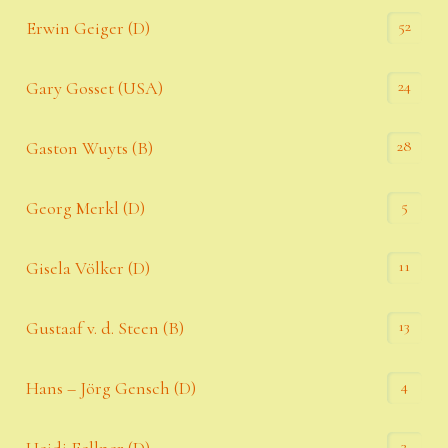
52
Erwin Geiger (D)
24
Gary Gosset (USA)
28
Gaston Wuyts (B)
5
Georg Merkl (D)
11
Gisela Völker (D)
13
Gustaaf v. d. Steen (B)
4
Hans – Jörg Gensch (D)
3