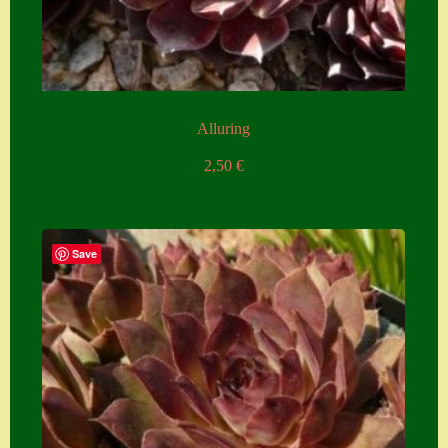
Zubehör
Zubehör
Alluring
2,50
€
Save