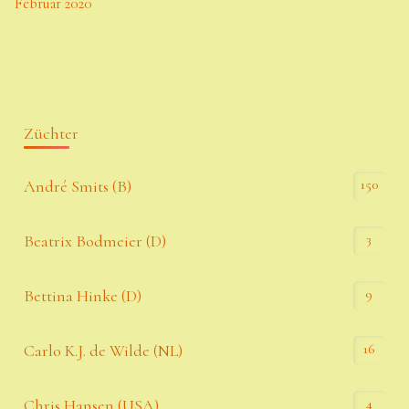
Februar 2020
Züchter
150
André Smits (B)
3
Beatrix Bodmeier (D)
9
Bettina Hinke (D)
16
Carlo K.J. de Wilde (NL)
4
Chris Hansen (USA)