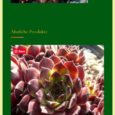
Suche
Sue Thomas
Translator
Ähnliche Produkte
Versand
Versand von
Semps
Save
Warenkorb
Warenkorb
Widerrufsbelehru
ng
Zahlung
Zahlungs- &
Versandinfos