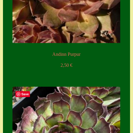
Andinn Purpur
2,50
€
Save