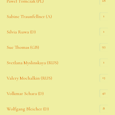
18
Pawel Tomczak (PL)
1
Sabine Traunfellner (A)
1
Silvia Ruwa (D)
93
Sue Thomas (GB)
1
Svetlana Myslinskaya (RUS)
13
Valery Mochalkin (RUS)
42
Volkmar Schara (D)
8
Wolfgang Bleicher (D)