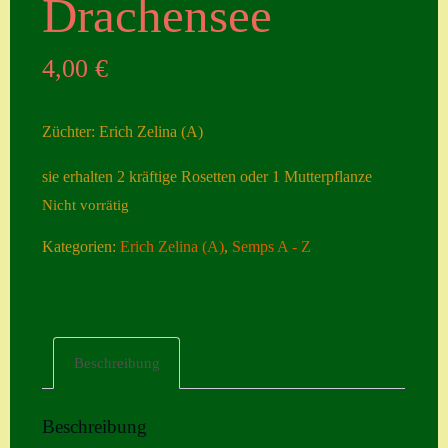
Drachensee
Seiten
4,00
€
Account
Allgemeine
Züchter: Erich Zelina (A)
Geschäftsbedingu
ngen
sie erhalten 2 kräftige Rosetten oder 1 Mutterpflanze
Nicht vorrätig
Comeback &
Neuheiten
Kategorien:
Erich Zelina (A)
,
Semps A - Z
Datenschutzerklä
rung
Erster Umgang
Beschreibung
mit Semps
Gästebuch
Beschreibung
Heuffelii’s