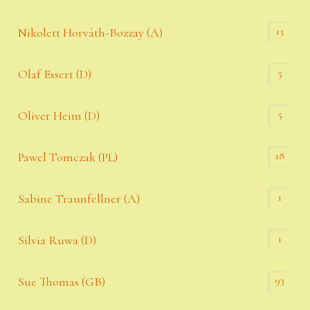
13
Nikolett Horváth-Bozzay (A)
5
Olaf Essert (D)
5
Oliver Heim (D)
18
Pawel Tomczak (PL)
1
Sabine Traunfellner (A)
1
Silvia Ruwa (D)
93
Sue Thomas (GB)