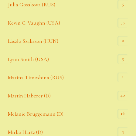
5
Julia Gosakova (RUS)
35
Kevin C. Vaughn (USA)
0
László Szakszon (HUN)
5
Lynn Smith (USA)
2
Marina Timoshina (RUS)
40
Martin Haberer (D)
16
Melanie Brüggemann (D)
5
Mirko Hartz (D)