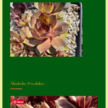
Home
Hostas
Impressum
Kasse
Kontakt
Mein Konto
Naturformen
S. x nixonii
Semps die ich
Ähnliche Produkte
suche
Semps von A – Z
Save
Shop