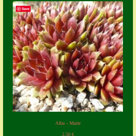
Save
Zubehör
Zubehör
Alba – Marie
2,50
€