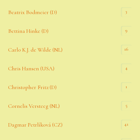
3
Beatrix Bodmeier (D)
9
Bettina Hinke (D)
16
Carlo K.J. de Wilde (NL)
4
Chris Hansen (USA)
1
Christopher Fritz (D)
5
Cornelis Versteeg (NL)
41
Dagmar Petrlíková (CZ)