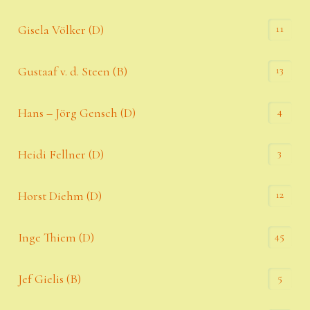
11
Gisela Völker (D)
13
Gustaaf v. d. Steen (B)
4
Hans – Jörg Gensch (D)
3
Heidi Fellner (D)
12
Horst Diehm (D)
45
Inge Thiem (D)
5
Jef Gielis (B)