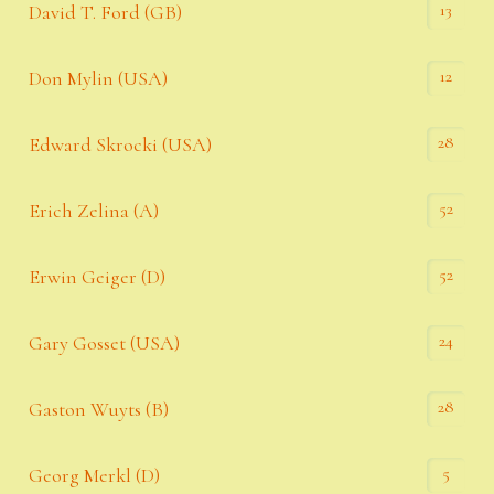
13
David T. Ford (GB)
12
Don Mylin (USA)
28
Edward Skrocki (USA)
52
Erich Zelina (A)
52
Erwin Geiger (D)
24
Gary Gosset (USA)
28
Gaston Wuyts (B)
5
Georg Merkl (D)