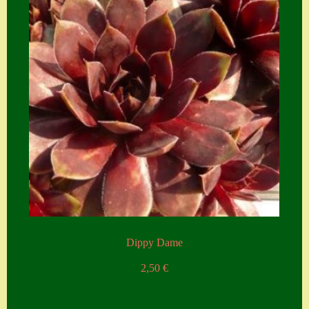
Suche
Sue Thomas
Translator
Versand
Versand von
Semps
Warenkorb
Warenkorb
Widerrufsbelehru
ng
Dippy Dame
Zahlung
2,50
€
Zahlungs- &
Versandinfos